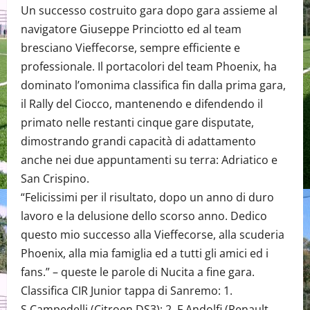
Un successo costruito gara dopo gara assieme al
navigatore Giuseppe Princiotto ed al team
bresciano Vieffecorse, sempre efficiente e
professionale. Il portacolori del team Phoenix, ha
dominato l’omonima classifica fin dalla prima gara,
il Rally del Ciocco, mantenendo e difendendo il
primato nelle restanti cinque gare disputate,
dimostrando grandi capacità di adattamento
anche nei due appuntamenti su terra: Adriatico e
San Crispino.
“Felicissimi per il risultato, dopo un anno di duro
lavoro e la delusione dello scorso anno. Dedico
questo mio successo alla Vieffecorse, alla scuderia
Phoenix, alla mia famiglia ed a tutti gli amici ed i
fans.” – queste le parole di Nucita a fine gara.
Classifica CIR Junior tappa di Sanremo: 1.
S.Campedelli (Citroen DS3); 2. F.Andolfi (Renault