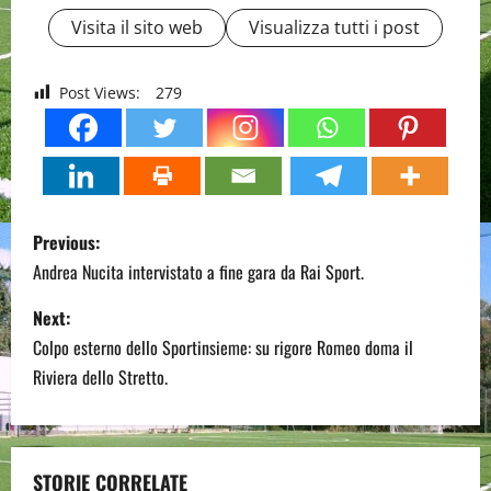
Visita il sito web
Visualizza tutti i post
Post Views:
279
P
Previous:
o
Andrea Nucita intervistato a fine gara da Rai Sport.
s
Next:
Colpo esterno dello Sportinsieme: su rigore Romeo doma il
t
Riviera dello Stretto.
n
a
STORIE CORRELATE