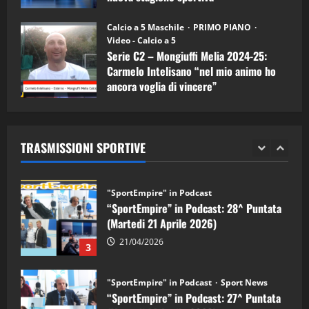
"SportEmpire" in Podcast
11/09/2024
“SportEmpire” in Podcast: 30^ Puntata
Calcio a 5 Maschile
PRIMO PIANO
(Martedi 05 Maggio 2026)
Video - Calcio a 5
Serie C2 – Mongiuffi Melia 2024-25:
08/05/2026
1
Carmelo Intelisano “nel mio animo ho
ancora voglia di vincere”
"SportEmpire" in Podcast
Sport News
05/09/2024
“SportEmpire” in Podcast: 29^ Puntata
(Martedi 28 Aprile 2026)
TRASMISSIONI SPORTIVE
28/04/2026
2
"SportEmpire" in Podcast
“SportEmpire” in Podcast: 28^ Puntata
(Martedi 21 Aprile 2026)
21/04/2026
3
"SportEmpire" in Podcast
Sport News
“SportEmpire” in Podcast: 27^ Puntata
(Martedi 14 Aprile 2026)