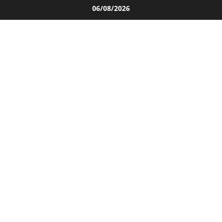
Salta
06/08/2026
al
contenuto