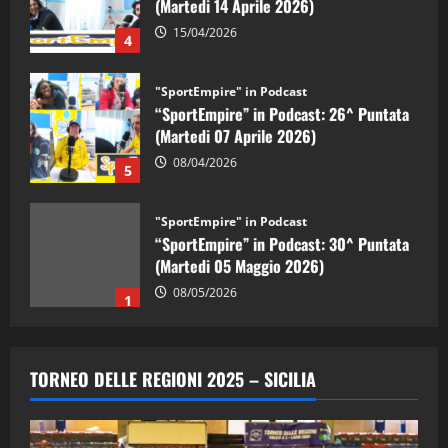
15/04/2026
4
"SportEmpire" in Podcast
“SportEmpire” in Podcast: 26^ Puntata
(Martedi 07 Aprile 2026)
08/04/2026
5
"SportEmpire" in Podcast
“SportEmpire” in Podcast: 30^ Puntata
(Martedi 05 Maggio 2026)
08/05/2026
1
"SportEmpire" in Podcast
Sport News
“SportEmpire” in Podcast: 29^ Puntata
TORNEO DELLE REGIONI 2025 – SICILIA
(Martedi 28 Aprile 2026)
28/04/2026
2