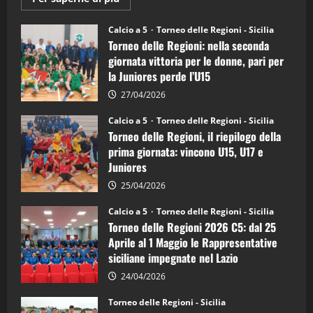
informazioni
su
Torneo
Calcio a 5
Torneo delle Regioni - Sicilia
delle
Torneo delle Regioni: nella seconda
Regioni
di
giornata vittoria per le donne, pari per
calcio
la Juniores perde l’U15
a
5:
la
27/04/2026
Sicilia
Juniores
Calcio a 5
Torneo delle Regioni - Sicilia
è
Torneo delle Regioni, il riepilogo della
vicecampione
d’Italia
prima giornata: vincono U15, U17 e
Juniores
25/04/2026
Calcio a 5
Torneo delle Regioni - Sicilia
Torneo delle Regioni 2026 C5: dal 25
Aprile al 1 Maggio le Rappresentative
siciliane impegnate nel Lazio
24/04/2026
Torneo delle Regioni - Sicilia