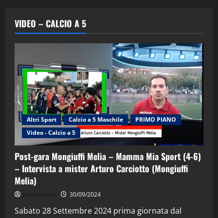
VIDEO – CALCIO A 5
Altri Sport
Calcio a 5 Maschile
PRIMO PIANO
Video - Calcio a 5
Post-gara Mongiuffi Melia – Mamma Mia Sport (4-6)
– Intervista a mister Arturo Carciotto (Mongiuffi
Melia)
"SportEmpire" in Podcast
Sport News
sportjonico
30/09/2024
“SportEmpire” in Podcast: 29^ Puntata
(Martedi 28 Aprile 2026)
Sabato 28 Settembre 2024 prima giornata dal