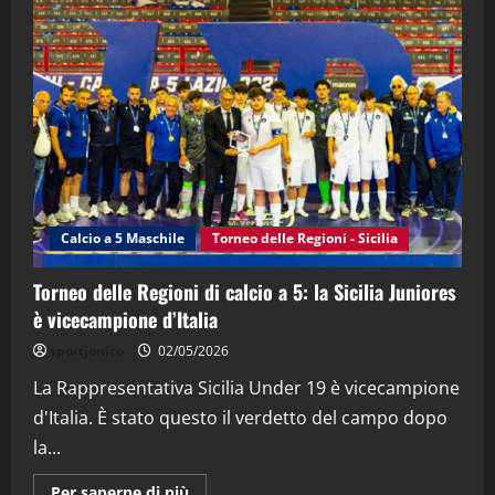
"SportEmpire" in Podcast
“SportEmpire” in Podcast: 28^ Puntata
(Martedi 21 Aprile 2026)
21/04/2026
3
"SportEmpire" in Podcast
Sport News
“SportEmpire” in Podcast: 27^ Puntata
(Martedi 14 Aprile 2026)
Calcio a 5 Maschile
Torneo delle Regioni - Sicilia
15/04/2026
4
Torneo delle Regioni di calcio a 5: la Sicilia Juniores
è vicecampione d’Italia
"SportEmpire" in Podcast
“SportEmpire” in Podcast: 26^ Puntata
sportjonico
02/05/2026
(Martedi 07 Aprile 2026)
La Rappresentativa Sicilia Under 19 è vicecampione
08/04/2026
5
d'Italia. È stato questo il verdetto del campo dopo
la...
Maggiori
Per saperne di più