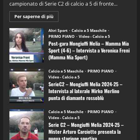
campionato di Serie C2 di calcio a 5 di fronte...
28/04/2026
2
Maggiori
Per saperne di più
informazioni
"SportEmpire" in Podcast
su
“SportEmpire” in Podcast: 28^ Puntata
Post-
Altri Sport
Calcio a 5 Maschile
gara
(Martedi 21 Aprile 2026)
PRIMO PIANO
Video - Calcio a 5
Mongiuffi
Melia
Post-gara Mongiuffi Melia – Mamma Mia
21/04/2026
–
3
Sport (4-6) – Intervista a Veronica Freni
Mamma
Mia
(Mamma Mia Sport)
Sport
"SportEmpire" in Podcast
Sport News
(4-
30/09/2024
6)
“SportEmpire” in Podcast: 27^ Puntata
Calcio a 5 Maschile
PRIMO PIANO
–
(Martedi 14 Aprile 2026)
Video - Calcio a 5
Intervista
a
SerieC2 – Mongiuffi Melia 2024-25 –
15/04/2026
mister
4
Intervista al laterale Mirko Merlino
Arturo
Carciotto
punta di diamante rossoblù
(Mongiuffi
Melia)
"SportEmpire" in Podcast
26/09/2024
“SportEmpire” in Podcast: 26^ Puntata
Calcio a 5 Maschile
PRIMO PIANO
(Martedi 07 Aprile 2026)
Video - Calcio a 5
Serie C2 – Mongiuffi Melia 2024-25 –
08/04/2026
5
Mister Arturo Carciotto presenta la
nuova stagione sportiva