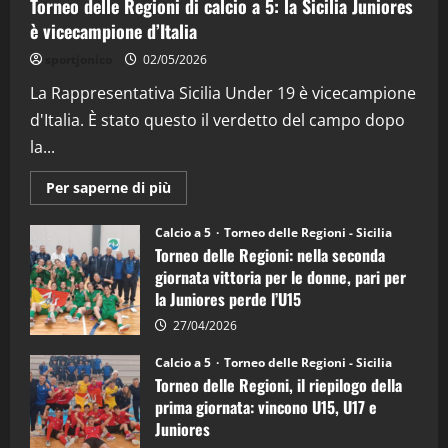
Torneo delle Regioni di calcio a 5: la Sicilia Juniores
è vicecampione d’Italia
"SportEmpire" in Podcast
“SportEmpire” in Podcast: 26^ Puntata
sportjonico
02/05/2026
(Martedi 07 Aprile 2026)
La Rappresentativa Sicilia Under 19 è vicecampione
08/04/2026
5
d'Italia. È stato questo il verdetto del campo dopo
la...
Maggiori
Per saperne di più
informazioni
su
Torneo
Calcio a 5
Torneo delle Regioni - Sicilia
delle
Torneo delle Regioni: nella seconda
Regioni
di
giornata vittoria per le donne, pari per
calcio
la Juniores perde l’U15
a
5:
la
27/04/2026
Sicilia
Juniores
Calcio a 5
Torneo delle Regioni - Sicilia
è
Torneo delle Regioni, il riepilogo della
vicecampione
d’Italia
prima giornata: vincono U15, U17 e
Juniores