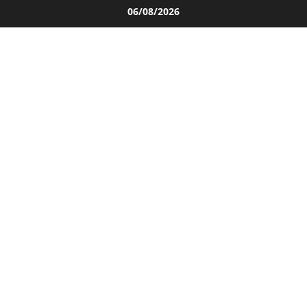
Salta
06/08/2026
al
contenuto