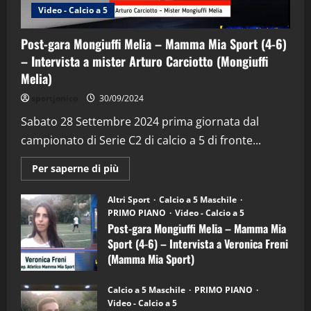
Video - Calcio a 5
Post-gara Mongiuffi Melia – Mamma Mia Sport (4-6)
– Intervista a mister Arturo Carciotto (Mongiuffi
Melia)
"SportEmpire" in Podcast
Sport News
sportjonico
30/09/2024
“SportEmpire” in Podcast: 29^ Puntata
(Martedi 28 Aprile 2026)
Sabato 28 Settembre 2024 prima giornata dal
campionato di Serie C2 di calcio a 5 di fronte...
28/04/2026
2
Maggiori
Per saperne di più
informazioni
"SportEmpire" in Podcast
su
“SportEmpire” in Podcast: 28^ Puntata
Post-
Altri Sport
Calcio a 5 Maschile
gara
(Martedi 21 Aprile 2026)
PRIMO PIANO
Video - Calcio a 5
Mongiuffi
Melia
Post-gara Mongiuffi Melia – Mamma Mia
21/04/2026
–
3
Sport (4-6) – Intervista a Veronica Freni
Mamma
Mia
(Mamma Mia Sport)
Sport
"SportEmpire" in Podcast
Sport News
(4-
30/09/2024
6)
“SportEmpire” in Podcast: 27^ Puntata
Calcio a 5 Maschile
PRIMO PIANO
–
(Martedi 14 Aprile 2026)
Video - Calcio a 5
Intervista