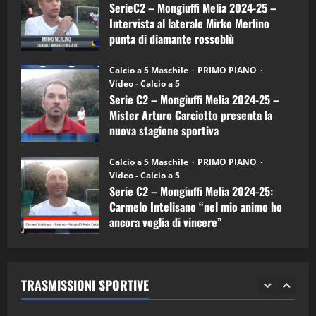
a
SerieC2 – Mongiuffi Melia 2024-25 –
15/04/2026
mister
4
Intervista al laterale Mirko Merlino
Arturo
Carciotto
punta di diamante rossoblù
(Mongiuffi
Melia)
"SportEmpire" in Podcast
26/09/2024
“SportEmpire” in Podcast: 26^ Puntata
Calcio a 5 Maschile
PRIMO PIANO
(Martedi 07 Aprile 2026)
Video - Calcio a 5
Serie C2 – Mongiuffi Melia 2024-25 –
08/04/2026
5
Mister Arturo Carciotto presenta la
nuova stagione sportiva
"SportEmpire" in Podcast
11/09/2024
“SportEmpire” in Podcast: 30^ Puntata
Calcio a 5 Maschile
PRIMO PIANO
(Martedi 05 Maggio 2026)
Video - Calcio a 5
Serie C2 – Mongiuffi Melia 2024-25:
08/05/2026
1
Carmelo Intelisano “nel mio animo ho
ancora voglia di vincere”
"SportEmpire" in Podcast
Sport News
05/09/2024
“SportEmpire” in Podcast: 29^ Puntata
(Martedi 28 Aprile 2026)
TRASMISSIONI SPORTIVE
28/04/2026
2