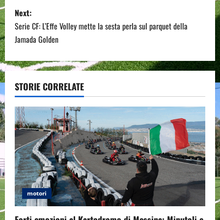
s
Next:
t
Serie CF: L’Effe Volley mette la sesta perla sul parquet della
n
Jamada Golden
a
v
STORIE CORRELATE
i
g
a
t
i
motori
o
Forti emozioni al Kartodromo di Messina: Minutoli e