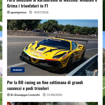
n
Grima i trionfatori in F1
sportjonico
16/07/2026
motori
Per la RO racing un fine settimana di grandi
successi e podi tricolori
Di Giuseppe Livecchi
01/06/2026