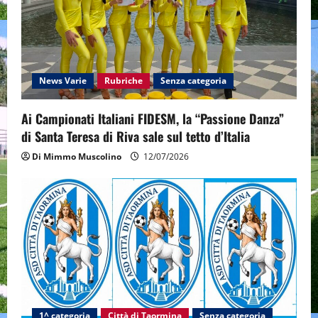
News Varie
Rubriche
Senza categoria
Ai Campionati Italiani FIDESM, la “Passione Danza”
di Santa Teresa di Riva sale sul tetto d’Italia
Di Mimmo Muscolino
12/07/2026
1^ categoria
Città di Taormina
Senza categoria