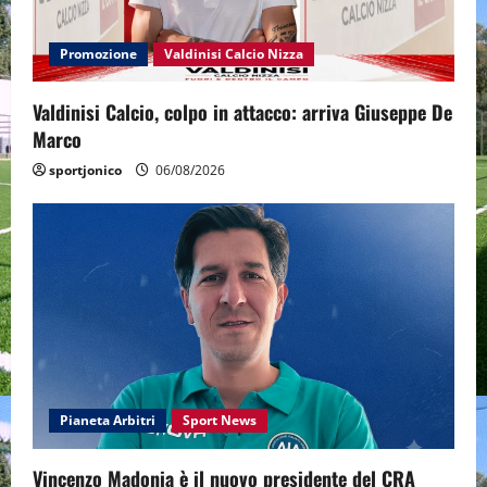
Promozione
Valdinisi Calcio Nizza
Valdinisi Calcio, colpo in attacco: arriva Giuseppe De
Marco
sportjonico
06/08/2026
Pianeta Arbitri
Sport News
Vincenzo Madonia è il nuovo presidente del CRA