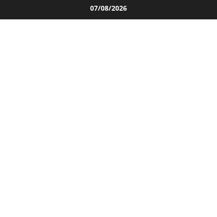
Salta
07/08/2026
al
contenuto