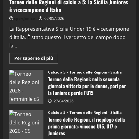
Torneo delle Regioni di calcio a 5: la Sicilia Juniores
"SportEmpire" in Podcast
è vicecampione d’Italia
“SportEmpire” in Podcast: 28^ Puntata
(Martedi 21 Aprile 2026)
sportjonico
02/05/2026
21/04/2026
La Rappresentativa Sicilia Under 19 è vicecampione
3
d'Italia. È stato questo il verdetto del campo dopo
"SportEmpire" in Podcast
Sport News
la...
“SportEmpire” in Podcast: 27^ Puntata
(Martedi 14 Aprile 2026)
Maggiori
Per saperne di più
informazioni
15/04/2026
su
4
Torneo
Calcio a 5
Torneo delle Regioni - Sicilia
delle
Torneo delle Regioni: nella seconda
Regioni
di
"SportEmpire" in Podcast
giornata vittoria per le donne, pari per
calcio
“SportEmpire” in Podcast: 26^ Puntata
la Juniores perde l’U15
a
5:
(Martedi 07 Aprile 2026)
la
27/04/2026
Sicilia
08/04/2026
5
Juniores
Calcio a 5
Torneo delle Regioni - Sicilia
è
Torneo delle Regioni, il riepilogo della
vicecampione
d’Italia
prima giornata: vincono U15, U17 e
Juniores