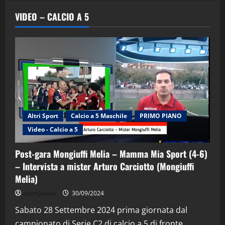
VIDEO – CALCIO A 5
Altri Sport
Calcio a 5 Maschile
PRIMO PIANO
Video - Calcio a 5
Post-gara Mongiuffi Melia – Mamma Mia Sport (4-6)
– Intervista a mister Arturo Carciotto (Mongiuffi
Melia)
"SportEmpire" in Podcast
Sport News
sportjonico
30/09/2024
“SportEmpire” in Podcast: 29^ Puntata
(Martedi 28 Aprile 2026)
Sabato 28 Settembre 2024 prima giornata dal
campionato di Serie C2 di calcio a 5 di fronte...
28/04/2026