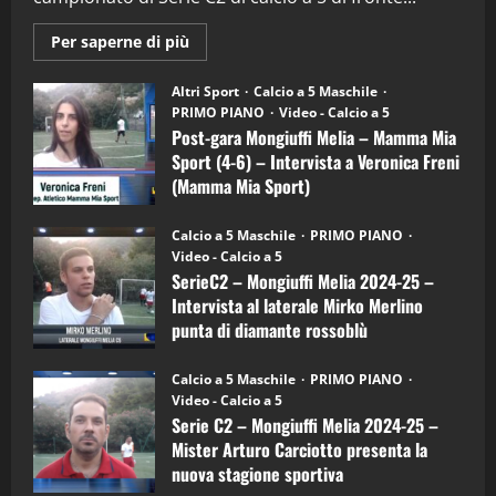
2
Maggiori
Per saperne di più
informazioni
"SportEmpire" in Podcast
su
“SportEmpire” in Podcast: 28^ Puntata
Post-
Altri Sport
Calcio a 5 Maschile
gara
(Martedi 21 Aprile 2026)
PRIMO PIANO
Video - Calcio a 5
Mongiuffi
Melia
Post-gara Mongiuffi Melia – Mamma Mia
21/04/2026
–
3
Sport (4-6) – Intervista a Veronica Freni
Mamma
Mia
(Mamma Mia Sport)
Sport
"SportEmpire" in Podcast
Sport News
(4-
30/09/2024
6)
“SportEmpire” in Podcast: 27^ Puntata
Calcio a 5 Maschile
PRIMO PIANO
–
(Martedi 14 Aprile 2026)
Video - Calcio a 5
Intervista
a
SerieC2 – Mongiuffi Melia 2024-25 –
15/04/2026
mister
4
Intervista al laterale Mirko Merlino
Arturo
Carciotto
punta di diamante rossoblù
(Mongiuffi
Melia)
"SportEmpire" in Podcast
26/09/2024
“SportEmpire” in Podcast: 26^ Puntata
Calcio a 5 Maschile
PRIMO PIANO
(Martedi 07 Aprile 2026)
Video - Calcio a 5
Serie C2 – Mongiuffi Melia 2024-25 –
08/04/2026
5
Mister Arturo Carciotto presenta la
nuova stagione sportiva
"SportEmpire" in Podcast