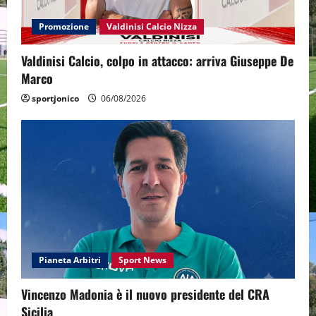
Promozione
Valdinisi Calcio Nizza
Valdinisi Calcio, colpo in attacco: arriva Giuseppe De
Marco
sportjonico
06/08/2026
Pianeta Arbitri
Sport News
Vincenzo Madonia è il nuovo presidente del CRA
Sicilia