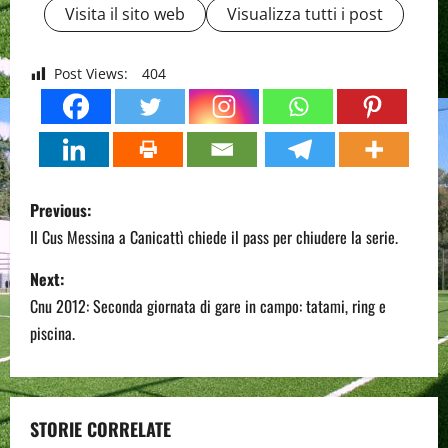
Visita il sito web
Visualizza tutti i post
Post Views:
404
P
Previous:
o
Il Cus Messina a Canicattì chiede il pass per chiudere la serie.
s
Next:
Cnu 2012: Seconda giornata di gare in campo: tatami, ring e
t
piscina.
n
a
STORIE CORRELATE