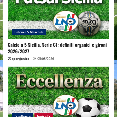
Calcio a 5 Maschile
Calcio a 5 Sicilia, Serie C1: definiti organici e gironi
2026/2027
sportjonico
05/08/2026
Eccellenza
Jonica Fc