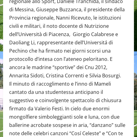
regionale allo Sport, Daniele Tranchida, il sindaco
di Messina, Giuseppe Buzzanca, il presidente della
Provincia regionale, Nanni Ricevuto, le istituzioni
civili e militari, il noto docente di Nutrizione
dell’Università di Piacenza, Giorgio Calabrese e
Daoliang Li, rappresentante dell’Universitá di
Pechino che ha firmato nei giorni scorsi una
protocollo d’intesa con l’ateneo peloritano. E
ancora le madrine “sportive” dei Cnu 2012,
Annarita Sidoti, Cristina Correnti e Silvia Bosurgi.
Il minuto di raccoglimento e l’inno di Mameli
cantato da una studentessa anticipano il
suggestivo e coinvolgente spettacolo di chiusura
firmato da Valerio Festi. In cielo due enormi
mongolfiere simboleggianti sole e luna, con due
ballerine acrobate sospese in aria, “danzano” sulle
note delle celebri canzoni “Cosí Celeste” e “Con te