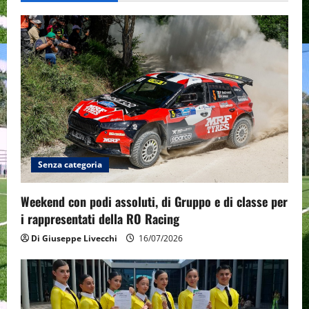
v
i
g
a
t
i
Senza categoria
o
n
Weekend con podi assoluti, di Gruppo e di classe per
i rappresentati della RO Racing
Di Giuseppe Livecchi
16/07/2026