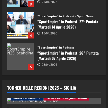
15/04/2026
4
"SportEmpire" in Podcast
“SportEmpire” in Podcast: 26^ Puntata
(Martedi 07 Aprile 2026)
08/04/2026
5
"SportEmpire" in Podcast
“SportEmpire” in Podcast: 30^ Puntata
(Martedi 05 Maggio 2026)
08/05/2026
1
"SportEmpire" in Podcast
Sport News
“SportEmpire” in Podcast: 29^ Puntata
TORNEO DELLE REGIONI 2025 – SICILIA
(Martedi 28 Aprile 2026)
28/04/2026
Calcio a 5 Maschile
Torneo delle Regioni - Sicilia
2