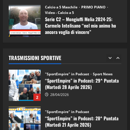
11/09/2024
“SportEmpire” in Podcast: 30^ Puntata
Calcio a 5 Maschile
PRIMO PIANO
(Martedi 05 Maggio 2026)
Video - Calcio a 5
Serie C2 – Mongiuffi Melia 2024-25:
08/05/2026
1
Carmelo Intelisano “nel mio animo ho
ancora voglia di vincere”
"SportEmpire" in Podcast
Sport News
05/09/2024
“SportEmpire” in Podcast: 29^ Puntata
(Martedi 28 Aprile 2026)
TRASMISSIONI SPORTIVE
28/04/2026
2
"SportEmpire" in Podcast
“SportEmpire” in Podcast: 28^ Puntata
(Martedi 21 Aprile 2026)
21/04/2026
3
"SportEmpire" in Podcast
Sport News
“SportEmpire” in Podcast: 27^ Puntata
(Martedi 14 Aprile 2026)