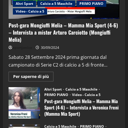
Altri Sport
Calcio a 5 Maschile
PRIMO PIANO
Video - Calcio a 5
Post-gara Mongiuffi Melia – Mamma Mia Sport (4-6)
– Intervista a mister Arturo Carciotto (Mongiuffi
Melia)
"SportEmpire" in Podcast
Sport News
sportjonico
30/09/2024
“SportEmpire” in Podcast: 29^ Puntata
(Martedi 28 Aprile 2026)
Sabato 28 Settembre 2024 prima giornata dal
campionato di Serie C2 di calcio a 5 di fronte...
28/04/2026
2
Maggiori
Per saperne di più
informazioni
"SportEmpire" in Podcast
su
“SportEmpire” in Podcast: 28^ Puntata
Post-
Altri Sport
Calcio a 5 Maschile
gara
(Martedi 21 Aprile 2026)
PRIMO PIANO
Video - Calcio a 5
Mongiuffi
Melia
Post-gara Mongiuffi Melia – Mamma Mia
21/04/2026
–
3
Sport (4-6) – Intervista a Veronica Freni
Mamma
Mia
(Mamma Mia Sport)
Sport
"SportEmpire" in Podcast
Sport News
(4-
30/09/2024
6)
“SportEmpire” in Podcast: 27^ Puntata
Calcio a 5 Maschile
PRIMO PIANO