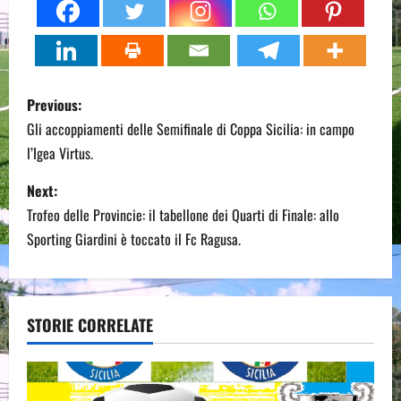
P
Previous:
o
Gli accoppiamenti delle Semifinale di Coppa Sicilia: in campo
l’Igea Virtus.
s
Next:
t
Trofeo delle Provincie: il tabellone dei Quarti di Finale: allo
n
Sporting Giardini è toccato il Fc Ragusa.
a
v
STORIE CORRELATE
i
g