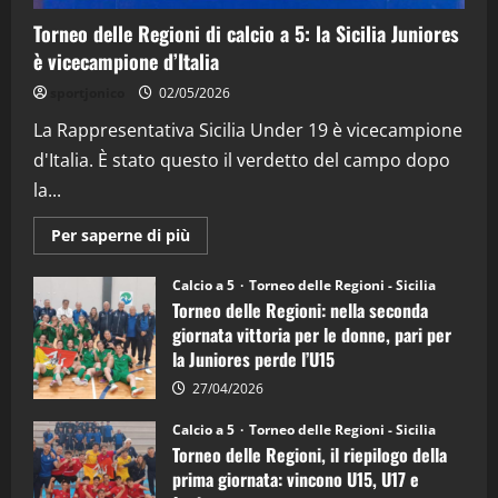
4
Torneo delle Regioni di calcio a 5: la Sicilia Juniores
è vicecampione d’Italia
"SportEmpire" in Podcast
“SportEmpire” in Podcast: 26^ Puntata
sportjonico
02/05/2026
(Martedi 07 Aprile 2026)
La Rappresentativa Sicilia Under 19 è vicecampione
08/04/2026
5
d'Italia. È stato questo il verdetto del campo dopo
la...
Maggiori
Per saperne di più
informazioni
su
Torneo
Calcio a 5
Torneo delle Regioni - Sicilia
delle
Torneo delle Regioni: nella seconda
Regioni
di
giornata vittoria per le donne, pari per
calcio
la Juniores perde l’U15
a
5:
la
27/04/2026
Sicilia
Juniores
Calcio a 5
Torneo delle Regioni - Sicilia
è
Torneo delle Regioni, il riepilogo della
vicecampione
d’Italia
prima giornata: vincono U15, U17 e