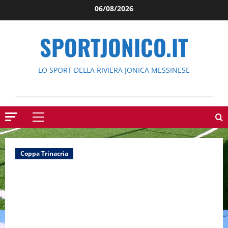
Salta
06/08/2026
al
contenuto
SPORTJONICO.IT
LO SPORT DELLA RIVIERA JONICA MESSINESE
Menu
principale
Coppa Trinacria