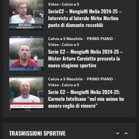
–
(Martedi 14 Aprile 2026)
Video - Calcio a 5
Intervista
a
SerieC2 – Mongiuffi Melia 2024-25 –
15/04/2026
mister
4
Intervista al laterale Mirko Merlino
Arturo
Carciotto
punta di diamante rossoblù
(Mongiuffi
Melia)
"SportEmpire" in Podcast
26/09/2024
“SportEmpire” in Podcast: 26^ Puntata
Calcio a 5 Maschile
PRIMO PIANO
(Martedi 07 Aprile 2026)
Video - Calcio a 5
Serie C2 – Mongiuffi Melia 2024-25 –
08/04/2026
5
Mister Arturo Carciotto presenta la
nuova stagione sportiva
"SportEmpire" in Podcast
11/09/2024
“SportEmpire” in Podcast: 30^ Puntata
Calcio a 5 Maschile
PRIMO PIANO
(Martedi 05 Maggio 2026)
Video - Calcio a 5
Serie C2 – Mongiuffi Melia 2024-25:
08/05/2026
1
Carmelo Intelisano “nel mio animo ho
ancora voglia di vincere”
"SportEmpire" in Podcast
Sport News
05/09/2024
“SportEmpire” in Podcast: 29^ Puntata
(Martedi 28 Aprile 2026)
TRASMISSIONI SPORTIVE
28/04/2026
2