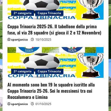
a
2^ categoria
Coppa Trinacria
t
Coppa Trinacria 2025-26. Il tabellone della prima
i
fase, al via 28 squadre (si gioca il 2 e 12 Novembre)
o
sportjonico
10/10/2025
n
2^ categoria
Coppa Trinacria
Al momento sono ben 19 le squadre iscritte alla
Coppa Trinacria 25-26. Sei le messinesi tra cui
Roccalumera e Limina
sportjonico
01/10/2025