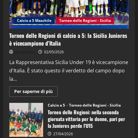
"SportEmpire" in Podcast
Sport News
“SportEmpire” in Podcast: 27^ Puntata
(Martedi 14 Aprile 2026)
Calcio a 5 Maschile
Torneo delle Regioni - Sicilia
15/04/2026
4
Torneo delle Regioni di calcio a 5: la Sicilia Juniores
è vicecampione d’Italia
"SportEmpire" in Podcast
“SportEmpire” in Podcast: 26^ Puntata
sportjonico
02/05/2026
(Martedi 07 Aprile 2026)
La Rappresentativa Sicilia Under 19 è vicecampione
08/04/2026
5
d'Italia. È stato questo il verdetto del campo dopo
la...
Maggiori
Per saperne di più
informazioni
su
Torneo
Calcio a 5
Torneo delle Regioni - Sicilia
delle
Torneo delle Regioni: nella seconda
Regioni
di
giornata vittoria per le donne, pari per
calcio
la Juniores perde l’U15
a
5:
la
27/04/2026