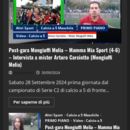
Altri Sport
Calcio a 5 Maschile
PRIMO PIANO
Video - Calcio a 5
Post-gara Mongiuffi Melia – Mamma Mia Sport (4-6)
– Intervista a mister Arturo Carciotto (Mongiuffi
Melia)
"SportEmpire" in Podcast
Sport News
sportjonico
30/09/2024
“SportEmpire” in Podcast: 29^ Puntata
(Martedi 28 Aprile 2026)
Sabato 28 Settembre 2024 prima giornata dal
campionato di Serie C2 di calcio a 5 di fronte...
28/04/2026
2
Maggiori
Per saperne di più
informazioni
"SportEmpire" in Podcast
su
“SportEmpire” in Podcast: 28^ Puntata
Post-
Altri Sport
Calcio a 5 Maschile
gara
(Martedi 21 Aprile 2026)
PRIMO PIANO
Video - Calcio a 5
Mongiuffi
Melia
Post-gara Mongiuffi Melia – Mamma Mia
21/04/2026