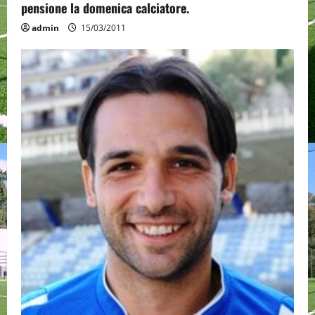
pensione la domenica calciatore.
a
admin
15/03/2011
t
i
o
n