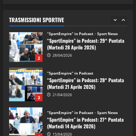
05/09/2024
“SportEmpire” in Podcast: 29^ Puntata
(Martedi 28 Aprile 2026)
TRASMISSIONI SPORTIVE
28/04/2026
2
"SportEmpire" in Podcast
“SportEmpire” in Podcast: 28^ Puntata
(Martedi 21 Aprile 2026)
21/04/2026
3
"SportEmpire" in Podcast
Sport News
“SportEmpire” in Podcast: 27^ Puntata
(Martedi 14 Aprile 2026)
15/04/2026
4
"SportEmpire" in Podcast
“SportEmpire” in Podcast: 26^ Puntata
(Martedi 07 Aprile 2026)