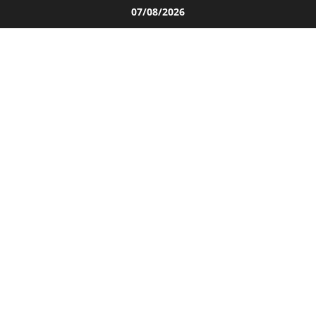
Salta
07/08/2026
al
contenuto