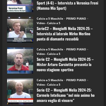
–
3
Sport (4-6) – Intervista a Veronica Freni
Mamma
Mia
(Mamma Mia Sport)
Sport
"SportEmpire" in Podcast
Sport News
(4-
30/09/2024
6)
“SportEmpire” in Podcast: 27^ Puntata
Calcio a 5 Maschile
PRIMO PIANO
–
(Martedi 14 Aprile 2026)
Video - Calcio a 5
Intervista
a
SerieC2 – Mongiuffi Melia 2024-25 –
15/04/2026
mister
4
Intervista al laterale Mirko Merlino
Arturo
Carciotto
punta di diamante rossoblù
(Mongiuffi
Melia)
"SportEmpire" in Podcast
26/09/2024
“SportEmpire” in Podcast: 26^ Puntata
Calcio a 5 Maschile
PRIMO PIANO
(Martedi 07 Aprile 2026)
Video - Calcio a 5
Serie C2 – Mongiuffi Melia 2024-25 –
08/04/2026
5
Mister Arturo Carciotto presenta la
nuova stagione sportiva
"SportEmpire" in Podcast
11/09/2024
“SportEmpire” in Podcast: 30^ Puntata
Calcio a 5 Maschile
PRIMO PIANO
(Martedi 05 Maggio 2026)
Video - Calcio a 5
Serie C2 – Mongiuffi Melia 2024-25:
08/05/2026
1
Carmelo Intelisano “nel mio animo ho
ancora voglia di vincere”
"SportEmpire" in Podcast
Sport News