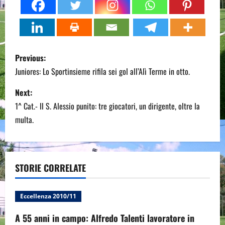
P
Previous:
o
Juniores: Lo Sportinsieme rifila sei gol all’Alì Terme in otto.
s
Next:
1^ Cat.- Il S. Alessio punito: tre giocatori, un dirigente, oltre la
t
multa.
n
a
STORIE CORRELATE
v
i
Eccellenza 2010/11
g
A 55 anni in campo: Alfredo Talenti lavoratore in