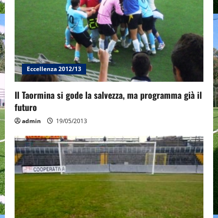
t
i
o
Eccellenza 2012/13
n
Il Taormina si gode la salvezza, ma programma già il
futuro
admin
19/05/2013