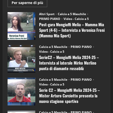
Maggiori
Per saperne di più
informazioni
"SportEmpire" in Podcast
Sport News
su
“SportEmpire” in Podcast: 27^ Puntata
Post-
Altri Sport
Calcio a 5 Maschile
gara
(Martedi 14 Aprile 2026)
PRIMO PIANO
Video - Calcio a 5
Mongiuffi
Melia
Post-gara Mongiuffi Melia – Mamma Mia
15/04/2026
–
4
Sport (4-6) – Intervista a Veronica Freni
Mamma
Mia
(Mamma Mia Sport)
Sport
"SportEmpire" in Podcast
(4-
30/09/2024
6)
“SportEmpire” in Podcast: 26^ Puntata
Calcio a 5 Maschile
PRIMO PIANO
–
(Martedi 07 Aprile 2026)
Video - Calcio a 5
Intervista
a
SerieC2 – Mongiuffi Melia 2024-25 –
08/04/2026
mister
5
Intervista al laterale Mirko Merlino
Arturo
Carciotto
punta di diamante rossoblù
(Mongiuffi
Melia)
"SportEmpire" in Podcast
26/09/2024
“SportEmpire” in Podcast: 30^ Puntata
Calcio a 5 Maschile
PRIMO PIANO
(Martedi 05 Maggio 2026)
Video - Calcio a 5
Serie C2 – Mongiuffi Melia 2024-25 –
08/05/2026
1
Mister Arturo Carciotto presenta la
nuova stagione sportiva
"SportEmpire" in Podcast
Sport News
11/09/2024
“SportEmpire” in Podcast: 29^ Puntata
Calcio a 5 Maschile
PRIMO PIANO