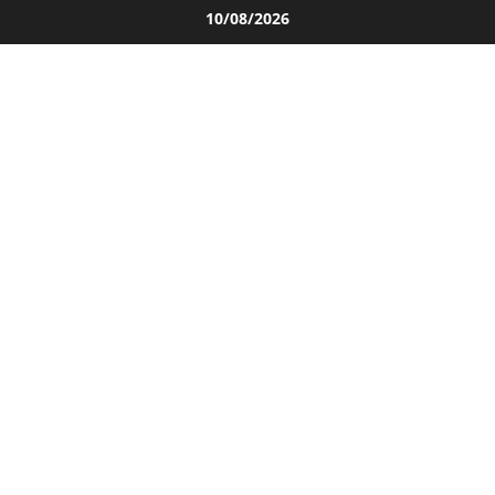
Salta
10/08/2026
al
contenuto