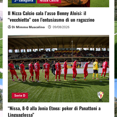
2^ categoria
Nizza Calcio
Il Nizza Calcio cala l’asso Benny Aloisi: il
“vecchietto” con l’entusiasmo di un ragazzino
Di Mimmo Muscolino
09/08/2026
Serie D
“Nissa, 8-0 alla Jonia Etnea: poker di Panattoni a
Linguaglossa”