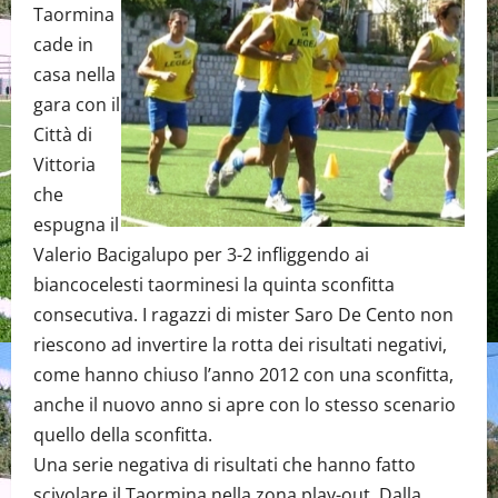
Taormina
cade in
casa nella
gara con il
Città di
Vittoria
che
espugna il
Valerio Bacigalupo per 3-2 infliggendo ai
biancocelesti taorminesi la quinta sconfitta
consecutiva. I ragazzi di mister Saro De Cento non
riescono ad invertire la rotta dei risultati negativi,
come hanno chiuso l’anno 2012 con una sconfitta,
anche il nuovo anno si apre con lo stesso scenario
quello della sconfitta.
Una serie negativa di risultati che hanno fatto
scivolare il Taormina nella zona play-out. Dalla