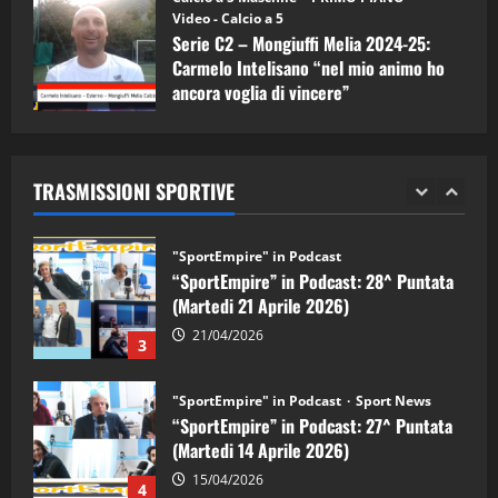
(Martedi 28 Aprile 2026)
Video - Calcio a 5
Serie C2 – Mongiuffi Melia 2024-25:
28/04/2026
2
Carmelo Intelisano “nel mio animo ho
ancora voglia di vincere”
"SportEmpire" in Podcast
05/09/2024
“SportEmpire” in Podcast: 28^ Puntata
(Martedi 21 Aprile 2026)
TRASMISSIONI SPORTIVE
21/04/2026
3
"SportEmpire" in Podcast
Sport News
“SportEmpire” in Podcast: 27^ Puntata
(Martedi 14 Aprile 2026)
15/04/2026
4
"SportEmpire" in Podcast
“SportEmpire” in Podcast: 26^ Puntata
(Martedi 07 Aprile 2026)
08/04/2026
5