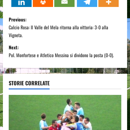
P
Previous:
o
Calcio Rosa: Il Valle del Mela ritorna alla vittoria: 3-0 alla
Vigneta.
s
Next:
t
Pol. Monfortese e Atletico Messina si dividono la posta (0-0).
n
a
STORIE CORRELATE
v
i
g
a