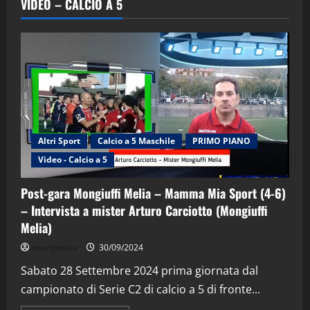
VIDEO – CALCIO A 5
Altri Sport
Calcio a 5 Maschile
PRIMO PIANO
"SportEmpire" in Podcast
Sport News
Video - Calcio a 5
“SportEmpire” in Podcast: 29^ Puntata
(Martedi 28 Aprile 2026)
Post-gara Mongiuffi Melia – Mamma Mia Sport (4-6)
28/04/2026
2
– Intervista a mister Arturo Carciotto (Mongiuffi
Melia)
"SportEmpire" in Podcast
sportjonico
30/09/2024
“SportEmpire” in Podcast: 28^ Puntata
(Martedi 21 Aprile 2026)
Sabato 28 Settembre 2024 prima giornata dal
campionato di Serie C2 di calcio a 5 di fronte...
21/04/2026
3