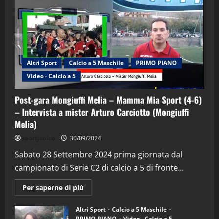
Altri Sport
Calcio a 5 Maschile
PRIMO PIANO
Video - Calcio a 5
Post-gara Mongiuffi Melia – Mamma Mia Sport (4-6)
– Intervista a mister Arturo Carciotto (Mongiuffi
Melia)
"SportEmpire" in Podcast
Sport News
sportjonico
30/09/2024
“SportEmpire” in Podcast: 29^ Puntata
(Martedi 28 Aprile 2026)
Sabato 28 Settembre 2024 prima giornata dal
campionato di Serie C2 di calcio a 5 di fronte...
28/04/2026
2
Maggiori
Per saperne di più
informazioni
"SportEmpire" in Podcast
su
“SportEmpire” in Podcast: 28^ Puntata
Post-
Altri Sport
Calcio a 5 Maschile
gara
(Martedi 21 Aprile 2026)
PRIMO PIANO
Video - Calcio a 5