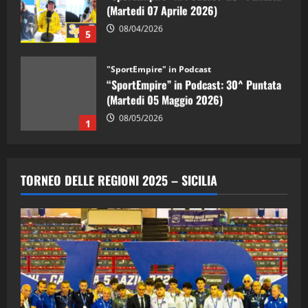
(Martedi 07 Aprile 2026)
08/04/2026
5
"SportEmpire" in Podcast
“SportEmpire” in Podcast: 30^ Puntata
(Martedi 05 Maggio 2026)
08/05/2026
1
"SportEmpire" in Podcast
Sport News
“SportEmpire” in Podcast: 29^ Puntata
TORNEO DELLE REGIONI 2025 – SICILIA
(Martedi 28 Aprile 2026)
28/04/2026
2
"SportEmpire" in Podcast
“SportEmpire” in Podcast: 28^ Puntata
(Martedi 21 Aprile 2026)
21/04/2026
3