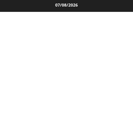
Salta
07/08/2026
al
contenuto