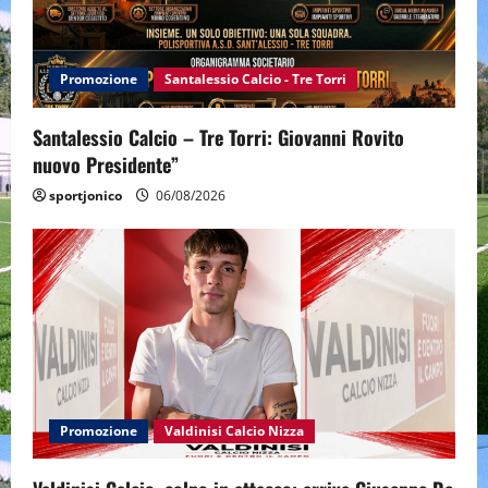
Promozione
Santalessio Calcio - Tre Torri
Santalessio Calcio – Tre Torri: Giovanni Rovito
nuovo Presidente”
sportjonico
06/08/2026
Promozione
Valdinisi Calcio Nizza