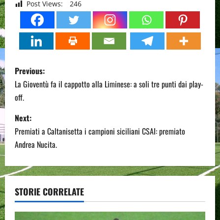
Post Views:
246
P
Previous:
o
La Gioventù fa il cappotto alla Liminese: a soli tre punti dai play-
off.
s
Next:
t
Premiati a Caltanisetta i campioni siciliani CSAI: premiato
n
Andrea Nucita.
a
v
STORIE CORRELATE
i