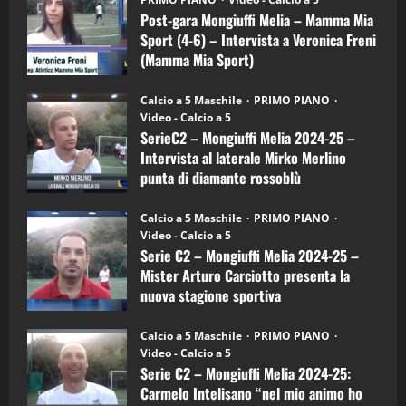
Mongiuffi
Melia
Post-gara Mongiuffi Melia – Mamma Mia
21/04/2026
–
3
Sport (4-6) – Intervista a Veronica Freni
Mamma
Mia
(Mamma Mia Sport)
Sport
"SportEmpire" in Podcast
Sport News
(4-
30/09/2024
6)
“SportEmpire” in Podcast: 27^ Puntata
Calcio a 5 Maschile
PRIMO PIANO
–
(Martedi 14 Aprile 2026)
Video - Calcio a 5
Intervista
a
SerieC2 – Mongiuffi Melia 2024-25 –
15/04/2026
mister
4
Intervista al laterale Mirko Merlino
Arturo
Carciotto
punta di diamante rossoblù
(Mongiuffi
Melia)
"SportEmpire" in Podcast
26/09/2024
“SportEmpire” in Podcast: 26^ Puntata
Calcio a 5 Maschile
PRIMO PIANO
(Martedi 07 Aprile 2026)
Video - Calcio a 5
Serie C2 – Mongiuffi Melia 2024-25 –
08/04/2026
5
Mister Arturo Carciotto presenta la
nuova stagione sportiva
"SportEmpire" in Podcast
11/09/2024
“SportEmpire” in Podcast: 30^ Puntata
Calcio a 5 Maschile
PRIMO PIANO
(Martedi 05 Maggio 2026)
Video - Calcio a 5
Serie C2 – Mongiuffi Melia 2024-25:
08/05/2026
1
Carmelo Intelisano “nel mio animo ho