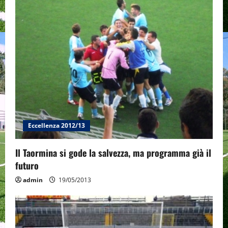
g
a
t
i
o
n
Eccellenza 2012/13
Il Taormina si gode la salvezza, ma programma già il
futuro
admin
19/05/2013