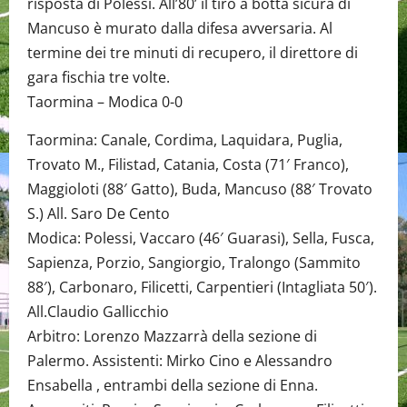
risposta di Polessi. All’80’ il tiro a botta sicura di
Mancuso è murato dalla difesa avversaria. Al
termine dei tre minuti di recupero, il direttore di
gara fischia tre volte.
Taormina – Modica 0-0
Taormina: Canale, Cordima, Laquidara, Puglia,
Trovato M., Filistad, Catania, Costa (71′ Franco),
Maggioloti (88′ Gatto), Buda, Mancuso (88′ Trovato
S.) All. Saro De Cento
Modica: Polessi, Vaccaro (46′ Guarasi), Sella, Fusca,
Sapienza, Porzio, Sangiorgio, Tralongo (Sammito
88′), Carbonaro, Filicetti, Carpentieri (Intagliata 50′).
All.Claudio Gallicchio
Arbitro: Lorenzo Mazzarrà della sezione di
Palermo. Assistenti: Mirko Cino e Alessandro
Ensabella , entrambi della sezione di Enna.