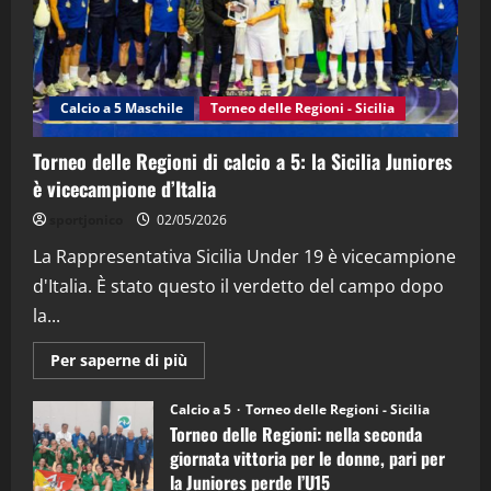
"SportEmpire" in Podcast
Sport News
“SportEmpire” in Podcast: 27^ Puntata
(Martedi 14 Aprile 2026)
Calcio a 5 Maschile
Torneo delle Regioni - Sicilia
15/04/2026
4
Torneo delle Regioni di calcio a 5: la Sicilia Juniores
è vicecampione d’Italia
"SportEmpire" in Podcast
“SportEmpire” in Podcast: 26^ Puntata
sportjonico
02/05/2026
(Martedi 07 Aprile 2026)
La Rappresentativa Sicilia Under 19 è vicecampione
08/04/2026
5
d'Italia. È stato questo il verdetto del campo dopo
la...
Maggiori
Per saperne di più
informazioni
su
Torneo
Calcio a 5
Torneo delle Regioni - Sicilia
delle
Torneo delle Regioni: nella seconda
Regioni
di
giornata vittoria per le donne, pari per
calcio
la Juniores perde l’U15
a