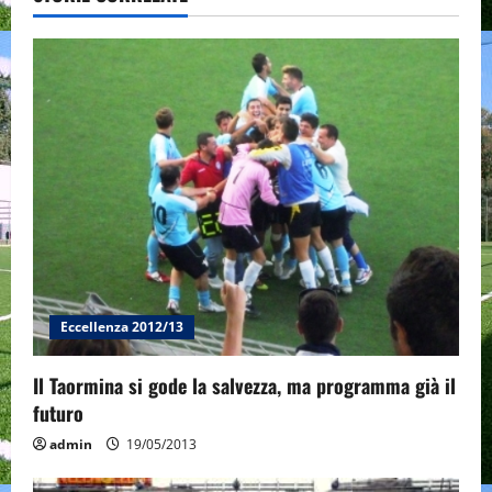
i
g
a
t
i
o
n
Eccellenza 2012/13
Il Taormina si gode la salvezza, ma programma già il
futuro
admin
19/05/2013