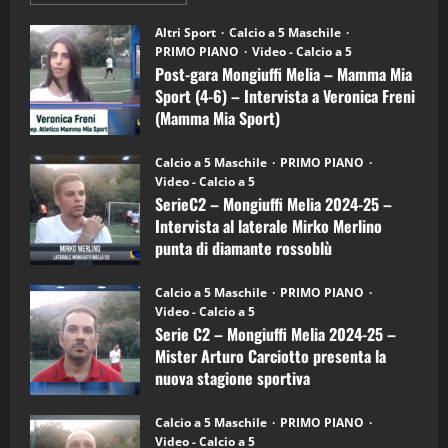
informazioni
"SportEmpire" in Podcast
su
“SportEmpire” in Podcast: 28^ Puntata
Post-
Altri Sport
Calcio a 5 Maschile
gara
(Martedi 21 Aprile 2026)
PRIMO PIANO
Video - Calcio a 5
Mongiuffi
Melia
Post-gara Mongiuffi Melia – Mamma Mia
21/04/2026
–
3
Sport (4-6) – Intervista a Veronica Freni
Mamma
Mia
(Mamma Mia Sport)
Sport
"SportEmpire" in Podcast
Sport News
(4-
30/09/2024
6)
“SportEmpire” in Podcast: 27^ Puntata
Calcio a 5 Maschile
PRIMO PIANO
–
(Martedi 14 Aprile 2026)
Video - Calcio a 5
Intervista
a
SerieC2 – Mongiuffi Melia 2024-25 –
15/04/2026
mister
4
Intervista al laterale Mirko Merlino
Arturo
Carciotto
punta di diamante rossoblù
(Mongiuffi
Melia)
"SportEmpire" in Podcast
26/09/2024
“SportEmpire” in Podcast: 26^ Puntata
Calcio a 5 Maschile
PRIMO PIANO
(Martedi 07 Aprile 2026)
Video - Calcio a 5
Serie C2 – Mongiuffi Melia 2024-25 –
08/04/2026
5
Mister Arturo Carciotto presenta la
nuova stagione sportiva
"SportEmpire" in Podcast
11/09/2024
“SportEmpire” in Podcast: 30^ Puntata
Calcio a 5 Maschile
PRIMO PIANO
(Martedi 05 Maggio 2026)
Video - Calcio a 5