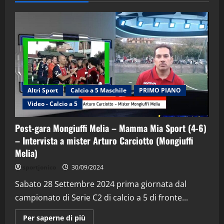
Altri Sport
Calcio a 5 Maschile
PRIMO PIANO
Video - Calcio a 5
Post-gara Mongiuffi Melia – Mamma Mia Sport (4-6)
– Intervista a mister Arturo Carciotto (Mongiuffi
Melia)
"SportEmpire" in Podcast
Sport News
sportjonico
30/09/2024
“SportEmpire” in Podcast: 29^ Puntata
(Martedi 28 Aprile 2026)
Sabato 28 Settembre 2024 prima giornata dal
campionato di Serie C2 di calcio a 5 di fronte...
28/04/2026
2
Maggiori
Per saperne di più