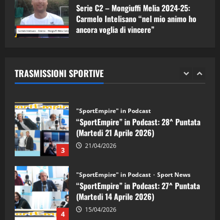
Serie C2 – Mongiuffi Melia 2024-25:
08/05/2026
1
Carmelo Intelisano “nel mio animo ho
ancora voglia di vincere”
"SportEmpire" in Podcast
Sport News
05/09/2024
“SportEmpire” in Podcast: 29^ Puntata
(Martedi 28 Aprile 2026)
TRASMISSIONI SPORTIVE
28/04/2026
2
"SportEmpire" in Podcast
“SportEmpire” in Podcast: 28^ Puntata
(Martedi 21 Aprile 2026)
21/04/2026
3
"SportEmpire" in Podcast
Sport News
“SportEmpire” in Podcast: 27^ Puntata
(Martedi 14 Aprile 2026)
15/04/2026
4