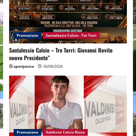
Promozione
Santalessio Calcio - Tre Torri
Santalessio Calcio – Tre Torri: Giovanni Rovito
nuovo Presidente”
sportjonico
06/08/2026
Promozione
Valdinisi Calcio Nizza