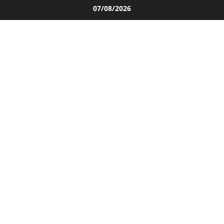
Salta
07/08/2026
al
contenuto