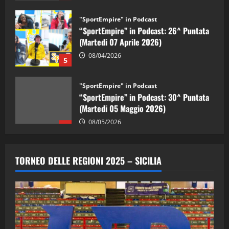
"SportEmpire" in Podcast
“SportEmpire” in Podcast: 26^ Puntata
(Martedi 07 Aprile 2026)
08/04/2026
5
"SportEmpire" in Podcast
“SportEmpire” in Podcast: 30^ Puntata
(Martedi 05 Maggio 2026)
08/05/2026
1
"SportEmpire" in Podcast
Sport News
“SportEmpire” in Podcast: 29^ Puntata
TORNEO DELLE REGIONI 2025 – SICILIA
(Martedi 28 Aprile 2026)
28/04/2026
2
"SportEmpire" in Podcast
“SportEmpire” in Podcast: 28^ Puntata