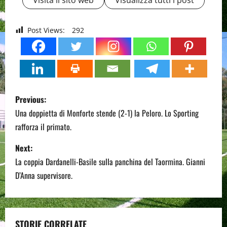
Visita il sito web
Visualizza tutti i post
Post Views:
292
P
Previous:
o
Una doppietta di Monforte stende (2-1) la Peloro. Lo Sporting
rafforza il primato.
s
Next:
t
La coppia Dardanelli-Basile sulla panchina del Taormina. Gianni
n
D’Anna supervisore.
a
v
STORIE CORRELATE