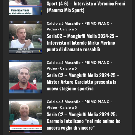
3
Sport (4-6) – Intervista a Veronica Freni
Mamma
Mia
(Mamma Mia Sport)
Sport
"SportEmpire" in Podcast
Sport News
(4-
30/09/2024
6)
“SportEmpire” in Podcast: 27^ Puntata
Calcio a 5 Maschile
PRIMO PIANO
–
(Martedi 14 Aprile 2026)
Video - Calcio a 5
Intervista
a
SerieC2 – Mongiuffi Melia 2024-25 –
15/04/2026
mister
4
Intervista al laterale Mirko Merlino
Arturo
Carciotto
punta di diamante rossoblù
(Mongiuffi
Melia)
"SportEmpire" in Podcast
26/09/2024
“SportEmpire” in Podcast: 26^ Puntata
Calcio a 5 Maschile
PRIMO PIANO
(Martedi 07 Aprile 2026)
Video - Calcio a 5
Serie C2 – Mongiuffi Melia 2024-25 –
08/04/2026
5
Mister Arturo Carciotto presenta la
nuova stagione sportiva
"SportEmpire" in Podcast
11/09/2024
“SportEmpire” in Podcast: 30^ Puntata
Calcio a 5 Maschile
PRIMO PIANO
(Martedi 05 Maggio 2026)
Video - Calcio a 5
Serie C2 – Mongiuffi Melia 2024-25:
08/05/2026
1
Carmelo Intelisano “nel mio animo ho
ancora voglia di vincere”
"SportEmpire" in Podcast
Sport News