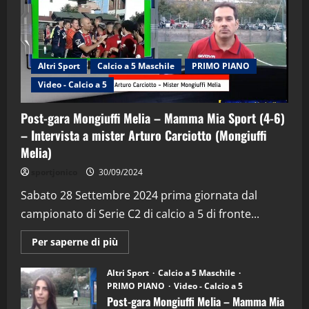
Altri Sport
Calcio a 5 Maschile
PRIMO PIANO
Video - Calcio a 5
Post-gara Mongiuffi Melia – Mamma Mia Sport (4-6)
– Intervista a mister Arturo Carciotto (Mongiuffi
Melia)
"SportEmpire" in Podcast
Sport News
sportjonico
30/09/2024
“SportEmpire” in Podcast: 29^ Puntata
(Martedi 28 Aprile 2026)
Sabato 28 Settembre 2024 prima giornata dal
campionato di Serie C2 di calcio a 5 di fronte...
28/04/2026
2
Maggiori
Per saperne di più
informazioni
"SportEmpire" in Podcast
su
“SportEmpire” in Podcast: 28^ Puntata
Post-
Altri Sport
Calcio a 5 Maschile
gara
(Martedi 21 Aprile 2026)
PRIMO PIANO
Video - Calcio a 5
Mongiuffi
Melia
Post-gara Mongiuffi Melia – Mamma Mia
21/04/2026
–