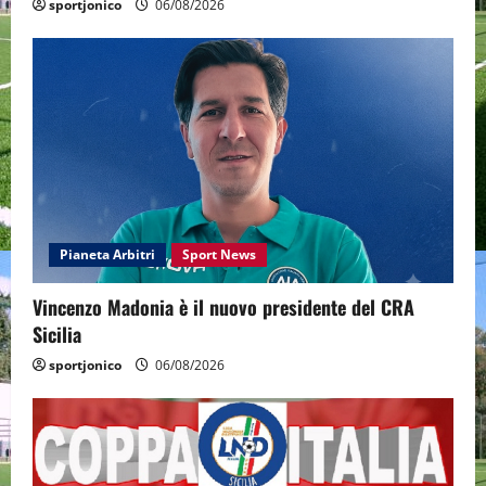
sportjonico
06/08/2026
Pianeta Arbitri
Sport News
Vincenzo Madonia è il nuovo presidente del CRA
Sicilia
sportjonico
06/08/2026