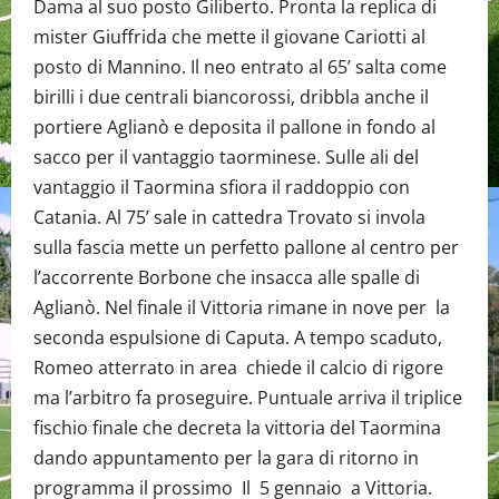
Dama al suo posto Giliberto. Pronta la replica di
mister Giuffrida che mette il giovane Cariotti al
posto di Mannino. Il neo entrato al 65’ salta come
birilli i due centrali biancorossi, dribbla anche il
portiere Aglianò e deposita il pallone in fondo al
sacco per il vantaggio taorminese. Sulle ali del
vantaggio il Taormina sfiora il raddoppio con
Catania. Al 75’ sale in cattedra Trovato si invola
sulla fascia mette un perfetto pallone al centro per
l’accorrente Borbone che insacca alle spalle di
Aglianò. Nel finale il Vittoria rimane in nove per la
seconda espulsione di Caputa. A tempo scaduto,
Romeo atterrato in area chiede il calcio di rigore
ma l’arbitro fa proseguire. Puntuale arriva il triplice
fischio finale che decreta la vittoria del Taormina
dando appuntamento per la gara di ritorno in
programma il prossimo Il 5 gennaio a Vittoria.