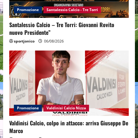
Promozione
Santalessio Calcio - Tre Torri
Santalessio Calcio – Tre Torri: Giovanni Rovito
nuovo Presidente”
sportjonico
06/08/2026
Promozione
Valdinisi Calcio Nizza
Valdinisi Calcio, colpo in attacco: arriva Giuseppe De
Marco