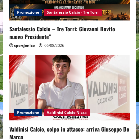
Promozione
Santalessio Calcio - Tre Torri
Santalessio Calcio – Tre Torri: Giovanni Rovito
nuovo Presidente”
sportjonico
06/08/2026
Promozione
Valdinisi Calcio Nizza
Valdinisi Calcio, colpo in attacco: arriva Giuseppe De
Marco