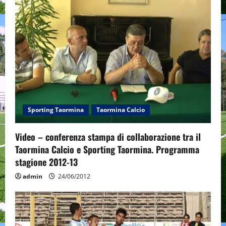
g
a
t
i
o
n
Sporting Taormina
Taormina Calcio
Video – conferenza stampa di collaborazione tra il
Taormina Calcio e Sporting Taormina. Programma
stagione 2012-13
admin
24/06/2012