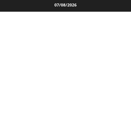
Salta
07/08/2026
al
contenuto