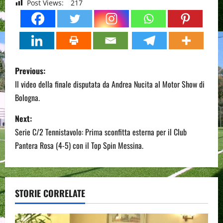
Post Views:
217
P
Previous:
o
Il video della finale disputata da Andrea Nucita al Motor Show di
Bologna.
s
Next:
t
Serie C/2 Tennistavolo: Prima sconfitta esterna per il Club
n
Pantera Rosa (4-5) con il Top Spin Messina.
a
v
STORIE CORRELATE
i