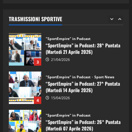
05/09/2024
“SportEmpire” in Podcast: 29^ Puntata
(Martedi 28 Aprile 2026)
TRASMISSIONI SPORTIVE
28/04/2026
2
"SportEmpire" in Podcast
“SportEmpire” in Podcast: 28^ Puntata
(Martedi 21 Aprile 2026)
21/04/2026
3
"SportEmpire" in Podcast
Sport News
“SportEmpire” in Podcast: 27^ Puntata
(Martedi 14 Aprile 2026)
15/04/2026
4
"SportEmpire" in Podcast
“SportEmpire” in Podcast: 26^ Puntata
(Martedi 07 Aprile 2026)