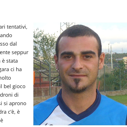
ri tentativi,
quando
esso dal
dente seppur
 è stata
gara ci ha
molto
il bel gioco
adroni di
i si aprono
ra c’è, è
 è