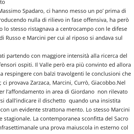
to
 di Massimo Spadaro, ci hanno messo un po’ prima di
oducendo nulla di rilievo in fase offensiva, ha però
nto lo stesso ristagnava a centrocampo con le difese
 di Russo e Marcini per cui al riposo si andava sul
ati partendo con maggiore intensità alla ricerca del
sori ospiti. Il Valle però era più convinto ed allora
a respingere con balzi travolgenti le conclusioni che
e; ci provava Zarzaca, Marcini, Currò, Giacobbo.Nel
er l’affondamento in area di Giordano non rilevato
i dall’indicare il dischetto quando una insistita
ta con un evidente strattona mento. Lo stesso Marcini
e stagionale. La contemporanea sconfitta del Sacro
infrasettimanale una prova maiuscola in esterno col