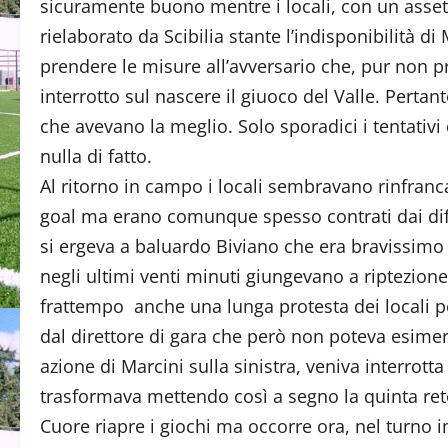
sicuramente buono mentre i locali, con un asset
rielaborato da Scibilia stante l’indisponibilità
prendere le misure all’avversario che, pur non pr
interrotto sul nascere il giuoco del Valle. Perta
che avevano la meglio. Solo sporadici i tentativi
nulla di fatto.
Al ritorno in campo i locali sembravano rinfranc
goal ma erano comunque spesso contrati dai difen
si ergeva a baluardo Biviano che era bravissimo 
negli ultimi venti minuti giungevano a riptezion
frattempo anche una lunga protesta dei locali p
dal direttore di gara che però non poteva esimers
azione di Marcini sulla sinistra, veniva interrot
trasformava mettendo così a segno la quinta ret
Cuore riapre i giochi ma occorre ora, nel turno 