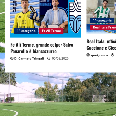
a
v
i
1^ categoria
Real Itala Fra
g
1^ categoria
Fc Alì Terme
Real Itala: uffi
a
Fc Alì Terme, grande colpo: Salvo
Guccione e Cicc
Panarello è biancazzurro
t
sportjonico
Di Carmelo Tringali
05/08/2026
i
o
n