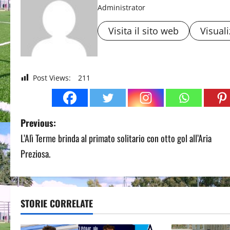
Administrator
Visita il sito web
Visuali
Post Views:
211
P
Previous:
L’Alì Terme brinda al primato solitario con otto gol all’Aria
o
Preziosa.
s
t
STORIE CORRELATE
n