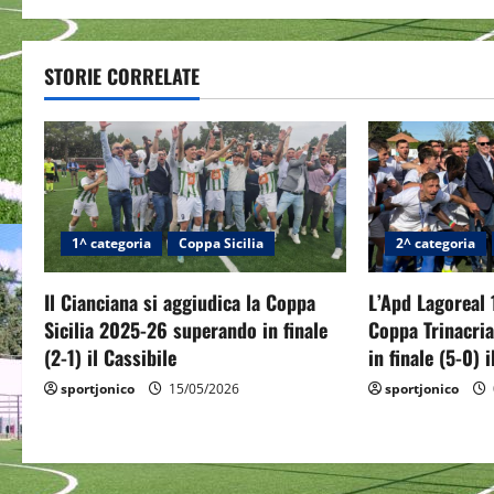
s
t
STORIE CORRELATE
n
a
v
i
1^ categoria
Coppa Sicilia
2^ categoria
g
Il Cianciana si aggiudica la Coppa
L’Apd Lagoreal 
a
Sicilia 2025-26 superando in finale
Coppa Trinacri
(2-1) il Cassibile
in finale (5-0) 
t
sportjonico
15/05/2026
sportjonico
i
o