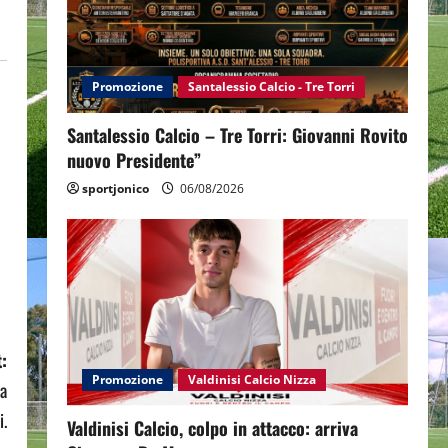
Promozione
Santalessio Calcio - Tre Torri
Santalessio Calcio – Tre Torri: Giovanni Rovito
nuovo Presidente”
sportjonico
06/08/2026
:
Promozione
Valdinisi Calcio Nizza
ca
i.
Valdinisi Calcio, colpo in attacco: arriva