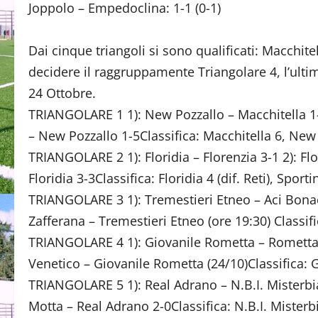
Joppolo – Empedoclina: 1-1 (0-1)
Dai cinque triangoli si sono qualificati: Macchite
decidere il raggruppamente Triangolare 4, l’ulti
24 Ottobre.
TRIANGOLARE 1 1): New Pozzallo – Macchitella 1-2 2
– New Pozzallo 1-5Classifica: Macchitella 6, New P
TRIANGOLARE 2 1): Floridia – Florenzia 3-1 2): Flo
Floridia 3-3Classifica: Floridia 4 (dif. Reti), Sport
TRIANGOLARE 3 1): Tremestieri Etneo – Aci Bonacc
Zafferana – Tremestieri Etneo (ore 19:30) Classif
TRIANGOLARE 4 1): Giovanile Rometta – Rometta 
Venetico – Giovanile Rometta (24/10)Classifica:
TRIANGOLARE 5 1): Real Adrano – N.B.I. Misterbia
Motta – Real Adrano 2-0Classifica: N.B.I. Mister