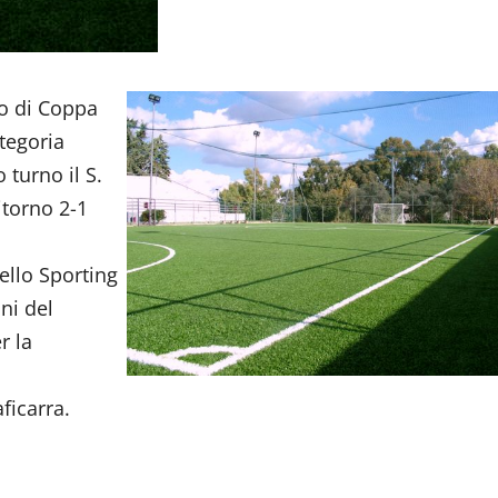
no di Coppa
tegoria
turno il S.
itorno 2-1
ello Sporting
ni del
r la
ficarra.