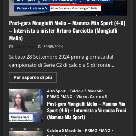
Video - Calcio a 5
Post-gara Mongiuffi Melia – Mamma Mia Sport (4-6)
– Intervista a mister Arturo Carciotto (Mongiuffi
Melia)
"SportEmpire" in Podcast
Sport News
sportjonico
30/09/2024
“SportEmpire” in Podcast: 29^ Puntata
(Martedi 28 Aprile 2026)
Sabato 28 Settembre 2024 prima giornata dal
campionato di Serie C2 di calcio a 5 di fronte...
28/04/2026
2
Maggiori
Per saperne di più
informazioni
"SportEmpire" in Podcast
su
“SportEmpire” in Podcast: 28^ Puntata
Post-
Altri Sport
Calcio a 5 Maschile
gara
(Martedi 21 Aprile 2026)
PRIMO PIANO
Video - Calcio a 5
Mongiuffi
Melia
Post-gara Mongiuffi Melia – Mamma Mia
21/04/2026
–
3
Sport (4-6) – Intervista a Veronica Freni
Mamma
Mia
(Mamma Mia Sport)
Sport
"SportEmpire" in Podcast
Sport News
(4-
30/09/2024
6)
“SportEmpire” in Podcast: 27^ Puntata
Calcio a 5 Maschile
PRIMO PIANO
–
(Martedi 14 Aprile 2026)