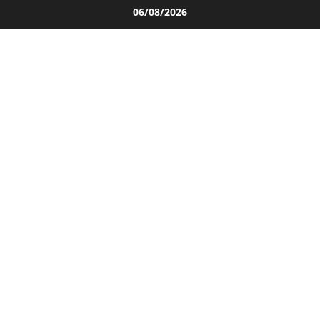
Salta
06/08/2026
al
contenuto