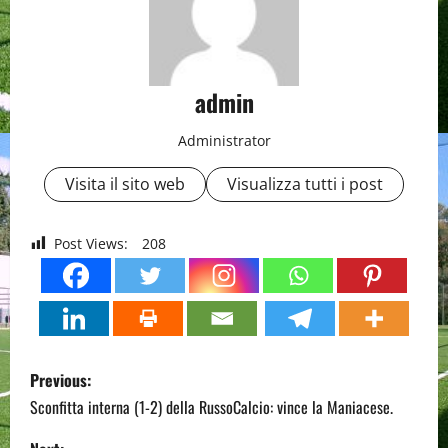
admin
Administrator
Visita il sito web
Visualizza tutti i post
Post Views:
208
P
Previous:
o
Sconfitta interna (1-2) della RussoCalcio: vince la Maniacese.