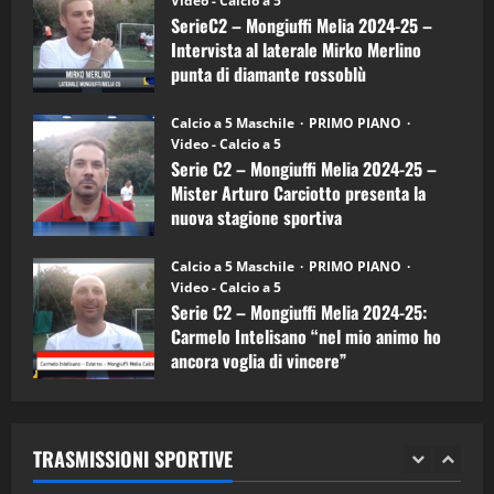
Video - Calcio a 5
Intervista
a
SerieC2 – Mongiuffi Melia 2024-25 –
15/04/2026
mister
4
Intervista al laterale Mirko Merlino
Arturo
Carciotto
punta di diamante rossoblù
(Mongiuffi
Melia)
"SportEmpire" in Podcast
26/09/2024
“SportEmpire” in Podcast: 26^ Puntata
Calcio a 5 Maschile
PRIMO PIANO
(Martedi 07 Aprile 2026)
Video - Calcio a 5
Serie C2 – Mongiuffi Melia 2024-25 –
08/04/2026
5
Mister Arturo Carciotto presenta la
nuova stagione sportiva
"SportEmpire" in Podcast
11/09/2024
“SportEmpire” in Podcast: 30^ Puntata
Calcio a 5 Maschile
PRIMO PIANO
(Martedi 05 Maggio 2026)
Video - Calcio a 5
Serie C2 – Mongiuffi Melia 2024-25:
08/05/2026
1
Carmelo Intelisano “nel mio animo ho
ancora voglia di vincere”
"SportEmpire" in Podcast
Sport News
05/09/2024
“SportEmpire” in Podcast: 29^ Puntata
(Martedi 28 Aprile 2026)
TRASMISSIONI SPORTIVE
28/04/2026
2