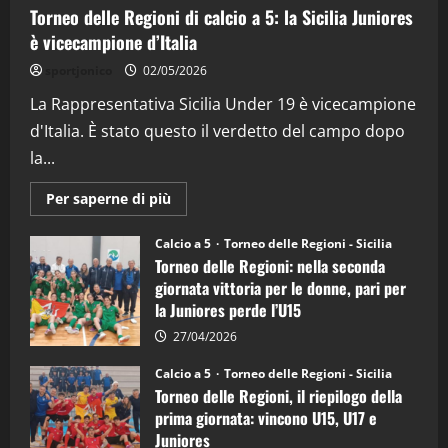
Torneo delle Regioni di calcio a 5: la Sicilia Juniores
è vicecampione d’Italia
"SportEmpire" in Podcast
“SportEmpire” in Podcast: 26^ Puntata
sportjonico
02/05/2026
(Martedi 07 Aprile 2026)
La Rappresentativa Sicilia Under 19 è vicecampione
08/04/2026
5
d'Italia. È stato questo il verdetto del campo dopo
la...
Maggiori
Per saperne di più
informazioni
su
Torneo
Calcio a 5
Torneo delle Regioni - Sicilia
delle
Torneo delle Regioni: nella seconda
Regioni
di
giornata vittoria per le donne, pari per
calcio
la Juniores perde l’U15
a
5:
la
27/04/2026
Sicilia
Juniores
Calcio a 5
Torneo delle Regioni - Sicilia
è
Torneo delle Regioni, il riepilogo della
vicecampione
d’Italia
prima giornata: vincono U15, U17 e
Juniores