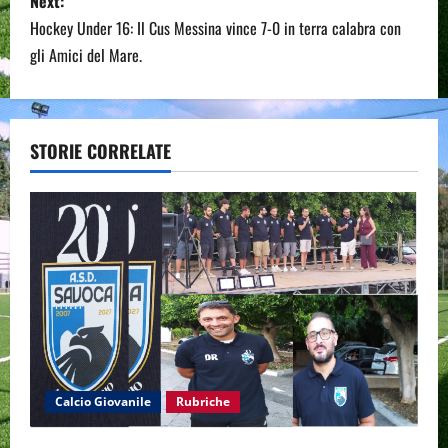
s
Next:
Hockey Under 16: Il Cus Messina vince 7-0 in terra calabra con
t
gli Amici del Mare.
n
a
STORIE CORRELATE
v
i
g
a
t
i
Calcio Giovanile
Rubriche
o