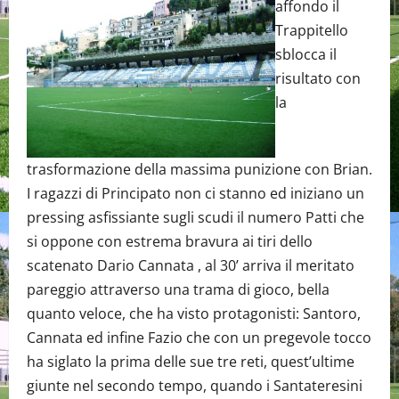
affondo il
Trappitello
sblocca il
risultato con
la
trasformazione della massima punizione con Brian.
I ragazzi di Principato non ci stanno ed iniziano un
pressing asfissiante sugli scudi il numero Patti che
si oppone con estrema bravura ai tiri dello
scatenato Dario Cannata , al 30’ arriva il meritato
pareggio attraverso una trama di gioco, bella
quanto veloce, che ha visto protagonisti: Santoro,
Cannata ed infine Fazio che con un pregevole tocco
ha siglato la prima delle sue tre reti, quest’ultime
giunte nel secondo tempo, quando i Santateresini