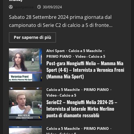
"SportEmpire" in Podcast
Sport News
sportjonico
30/09/2024
“SportEmpire” in Podcast: 29^ Puntata
(Martedi 28 Aprile 2026)
Sabato 28 Settembre 2024 prima giornata dal
campionato di Serie C2 di calcio a 5 di fronte...
28/04/2026
2
Maggiori
Per saperne di più
informazioni
"SportEmpire" in Podcast
su
“SportEmpire” in Podcast: 28^ Puntata
Post-
Altri Sport
Calcio a 5 Maschile
gara
(Martedi 21 Aprile 2026)
PRIMO PIANO
Video - Calcio a 5
Mongiuffi
Melia
Post-gara Mongiuffi Melia – Mamma Mia
21/04/2026
–
3
Sport (4-6) – Intervista a Veronica Freni
Mamma
Mia
(Mamma Mia Sport)
Sport
"SportEmpire" in Podcast
Sport News
(4-
30/09/2024
6)
“SportEmpire” in Podcast: 27^ Puntata
Calcio a 5 Maschile
PRIMO PIANO
–
(Martedi 14 Aprile 2026)
Video - Calcio a 5
Intervista
a
SerieC2 – Mongiuffi Melia 2024-25 –
15/04/2026
mister
4
Intervista al laterale Mirko Merlino
Arturo
Carciotto
punta di diamante rossoblù
(Mongiuffi
Melia)
"SportEmpire" in Podcast
26/09/2024
“SportEmpire” in Podcast: 26^ Puntata
Calcio a 5 Maschile
PRIMO PIANO
(Martedi 07 Aprile 2026)