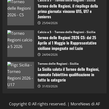
Calcio a 5
Torneo delle Regioni - Sicilia
è
Torneo delle Regioni, il riepilogo della
vicecampione
d’Italia
prima giornata: vincono U15, U17 e
Juniores
25/04/2026
Calcio a 5
Torneo delle Regioni - Sicilia
Torneo delle Regioni 2026 C5: dal 25
Aprile al 1 Maggio le Rappresentative
siciliane impegnate nel Lazio
24/04/2026
Torneo delle Regioni - Sicilia
La Sicilia saluta il Torneo delle Regioni,
mancato l’obiettivo qualificazione in
tutte le categorie
31/03/2026
Copyright © All rights reserved.
|
MoreNews
di AF