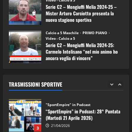
Video - Calcio a 5
Serie C2 – Mongiuffi Melia 2024-25 –
08/04/2026
5
Mister Arturo Carciotto presenta la
nuova stagione sportiva
"SportEmpire" in Podcast
11/09/2024
“SportEmpire” in Podcast: 30^ Puntata
Calcio a 5 Maschile
PRIMO PIANO
(Martedi 05 Maggio 2026)
Video - Calcio a 5
Serie C2 – Mongiuffi Melia 2024-25:
08/05/2026
1
Carmelo Intelisano “nel mio animo ho
ancora voglia di vincere”
"SportEmpire" in Podcast
Sport News
05/09/2024
“SportEmpire” in Podcast: 29^ Puntata
(Martedi 28 Aprile 2026)
TRASMISSIONI SPORTIVE
28/04/2026
2
"SportEmpire" in Podcast
“SportEmpire” in Podcast: 28^ Puntata
(Martedi 21 Aprile 2026)
21/04/2026
3