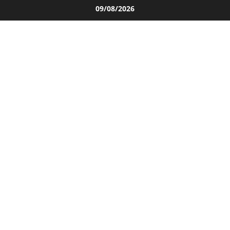
Salta
09/08/2026
al
contenuto