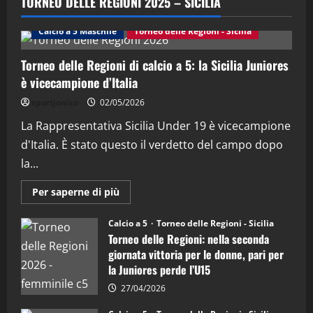
TORNEO DELLE REGIONI 2025 – SICILIA
(Martedi 28 Aprile 2026)
28/04/2026
Calcio a 5 Maschile
Torneo delle Regioni - Sicilia
2
Torneo delle Regioni di calcio a 5: la Sicilia Juniores
"SportEmpire" in Podcast
è vicecampione d’Italia
“SportEmpire” in Podcast: 28^ Puntata
(Martedi 21 Aprile 2026)
sportjonico
02/05/2026
21/04/2026
La Rappresentativa Sicilia Under 19 è vicecampione
3
d'Italia. È stato questo il verdetto del campo dopo
"SportEmpire" in Podcast
Sport News
la...
“SportEmpire” in Podcast: 27^ Puntata
(Martedi 14 Aprile 2026)
Maggiori
Per saperne di più
informazioni
15/04/2026
su
4
Torneo
Calcio a 5
Torneo delle Regioni - Sicilia
delle
Torneo delle Regioni: nella seconda
Regioni
di
"SportEmpire" in Podcast
giornata vittoria per le donne, pari per
calcio
“SportEmpire” in Podcast: 26^ Puntata
la Juniores perde l’U15
a
5:
(Martedi 07 Aprile 2026)
la
27/04/2026
Sicilia
08/04/2026
5
Juniores