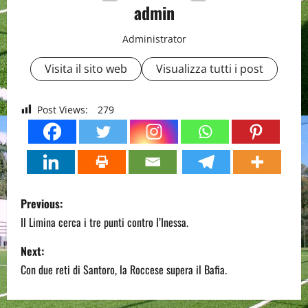
admin
Administrator
Visita il sito web
Visualizza tutti i post
Post Views:
279
P
Previous:
o
Il Limina cerca i tre punti contro l’Inessa.
s
Next:
Con due reti di Santoro, la Roccese supera il Bafia.
t