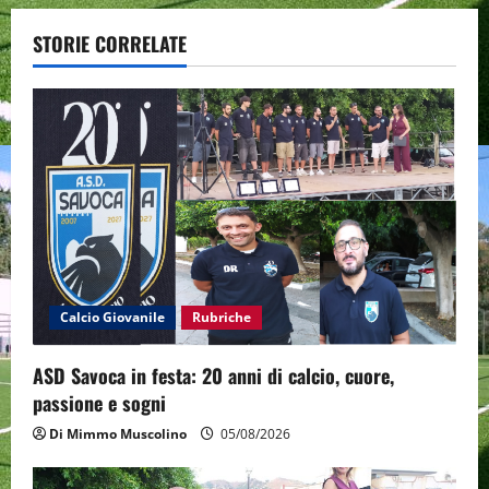
n
a
STORIE CORRELATE
v
i
g
a
t
i
Calcio Giovanile
Rubriche
o
ASD Savoca in festa: 20 anni di calcio, cuore,
passione e sogni
n
Di Mimmo Muscolino
05/08/2026