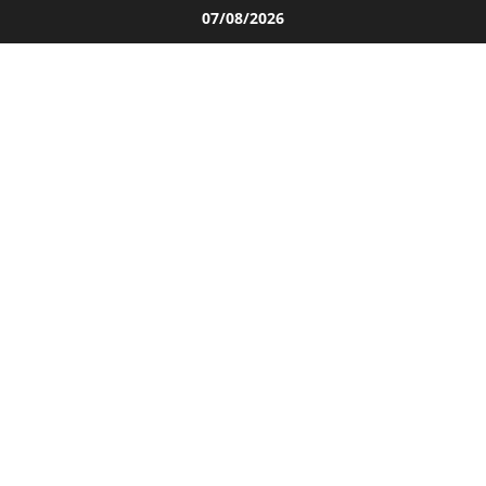
Salta
07/08/2026
al
contenuto