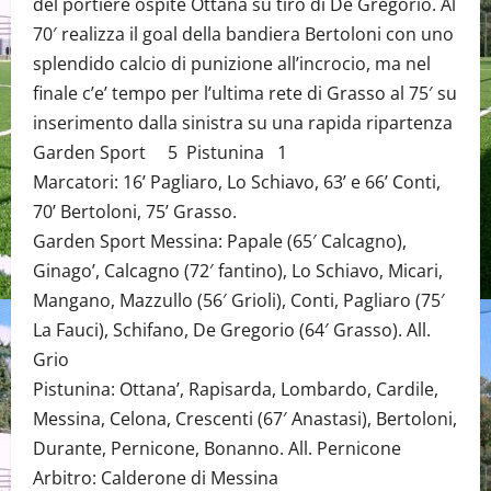
del portiere ospite Ottanà su tiro di De Gregorio. Al
70′ realizza il goal della bandiera Bertoloni con uno
splendido calcio di punizione all’incrocio, ma nel
finale c’e’ tempo per l’ultima rete di Grasso al 75′ su
inserimento dalla sinistra su una rapida ripartenza
Garden Sport 5 Pistunina 1
Marcatori: 16’ Pagliaro, Lo Schiavo, 63’ e 66’ Conti,
70’ Bertoloni, 75’ Grasso.
Garden Sport Messina: Papale (65′ Calcagno),
Ginago’, Calcagno (72′ fantino), Lo Schiavo, Micari,
Mangano, Mazzullo (56′ Grioli), Conti, Pagliaro (75′
La Fauci), Schifano, De Gregorio (64′ Grasso). All.
Grio
Pistunina: Ottana’, Rapisarda, Lombardo, Cardile,
Messina, Celona, Crescenti (67′ Anastasi), Bertoloni,
Durante, Pernicone, Bonanno. All. Pernicone
Arbitro: Calderone di Messina