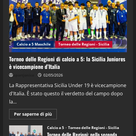
(Martedi 21 Aprile 2026)
21/04/2026
3
"SportEmpire" in Podcast
Sport News
“SportEmpire” in Podcast: 27^ Puntata
(Martedi 14 Aprile 2026)
Calcio a 5 Maschile
Torneo delle Regioni - Sicilia
15/04/2026
4
Torneo delle Regioni di calcio a 5: la Sicilia Juniores
è vicecampione d’Italia
"SportEmpire" in Podcast
“SportEmpire” in Podcast: 26^ Puntata
sportjonico
02/05/2026
(Martedi 07 Aprile 2026)
La Rappresentativa Sicilia Under 19 è vicecampione
08/04/2026
5
d'Italia. È stato questo il verdetto del campo dopo
la...
Maggiori
Per saperne di più
informazioni
su
Torneo
Calcio a 5
Torneo delle Regioni - Sicilia
delle
Torneo delle Regioni: nella seconda
Regioni