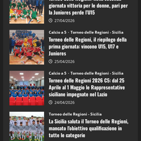
di
giornata vittoria per le donne, pari per
calcio
la Juniores perde l’U15
a
5:
la
27/04/2026
Sicilia
Juniores
Calcio a 5
Torneo delle Regioni - Sicilia
è
Torneo delle Regioni, il riepilogo della
vicecampione
d’Italia
prima giornata: vincono U15, U17 e
Juniores
25/04/2026
Calcio a 5
Torneo delle Regioni - Sicilia
Torneo delle Regioni 2026 C5: dal 25
Aprile al 1 Maggio le Rappresentative
siciliane impegnate nel Lazio
24/04/2026
Torneo delle Regioni - Sicilia
La Sicilia saluta il Torneo delle Regioni,
mancato l’obiettivo qualificazione in
tutte le categorie