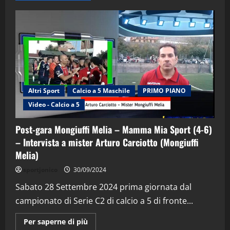
Altri Sport
Calcio a 5 Maschile
PRIMO PIANO
Video - Calcio a 5
Post-gara Mongiuffi Melia – Mamma Mia Sport (4-6)
– Intervista a mister Arturo Carciotto (Mongiuffi
Melia)
"SportEmpire" in Podcast
Sport News
sportjonico
30/09/2024
“SportEmpire” in Podcast: 29^ Puntata
(Martedi 28 Aprile 2026)
Sabato 28 Settembre 2024 prima giornata dal
campionato di Serie C2 di calcio a 5 di fronte...
28/04/2026
2
Maggiori
Per saperne di più
informazioni