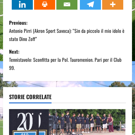
P
Previous:
o
Antonio Pirri (Akron Sport Savoca): “Sin da piccolo il mio idolo è
stato Dino Zoff”
s
Next:
t
Tennistavolo: Sconfitta per la Pol. Tauromenion. Pari per il Club
n
99.
a
v
STORIE CORRELATE
i
g
a