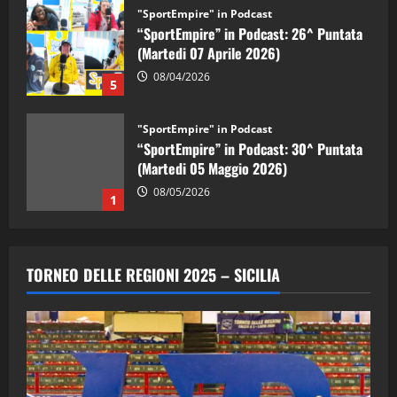
"SportEmpire" in Podcast
“SportEmpire” in Podcast: 26^ Puntata
(Martedi 07 Aprile 2026)
08/04/2026
5
"SportEmpire" in Podcast
“SportEmpire” in Podcast: 30^ Puntata
(Martedi 05 Maggio 2026)
08/05/2026
1
"SportEmpire" in Podcast
Sport News
“SportEmpire” in Podcast: 29^ Puntata
TORNEO DELLE REGIONI 2025 – SICILIA
(Martedi 28 Aprile 2026)
28/04/2026
2
"SportEmpire" in Podcast
“SportEmpire” in Podcast: 28^ Puntata