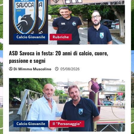
t
i
o
Calcio Giovanile
Rubriche
n
ASD Savoca in festa: 20 anni di calcio, cuore,
passione e sogni
Di Mimmo Muscolino
05/08/2026
Calcio Giovanile
Il "Personaggio"