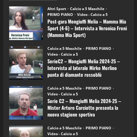
"SportEmpire" in Podcast
su
“SportEmpire” in Podcast: 28^ Puntata
Post-
Altri Sport
Calcio a 5 Maschile
gara
(Martedi 21 Aprile 2026)
PRIMO PIANO
Video - Calcio a 5
Mongiuffi
Melia
Post-gara Mongiuffi Melia – Mamma Mia
21/04/2026
–
3
Sport (4-6) – Intervista a Veronica Freni
Mamma
Mia
(Mamma Mia Sport)
Sport
"SportEmpire" in Podcast
Sport News
(4-
30/09/2024
6)
“SportEmpire” in Podcast: 27^ Puntata
Calcio a 5 Maschile
PRIMO PIANO
–
(Martedi 14 Aprile 2026)
Video - Calcio a 5
Intervista
a
SerieC2 – Mongiuffi Melia 2024-25 –
15/04/2026
mister
4
Intervista al laterale Mirko Merlino
Arturo
Carciotto
punta di diamante rossoblù
(Mongiuffi
Melia)
"SportEmpire" in Podcast
26/09/2024
“SportEmpire” in Podcast: 26^ Puntata
Calcio a 5 Maschile
PRIMO PIANO
(Martedi 07 Aprile 2026)
Video - Calcio a 5
Serie C2 – Mongiuffi Melia 2024-25 –
08/04/2026
5
Mister Arturo Carciotto presenta la
nuova stagione sportiva
"SportEmpire" in Podcast
11/09/2024
“SportEmpire” in Podcast: 30^ Puntata
Calcio a 5 Maschile
PRIMO PIANO
(Martedi 05 Maggio 2026)
Video - Calcio a 5