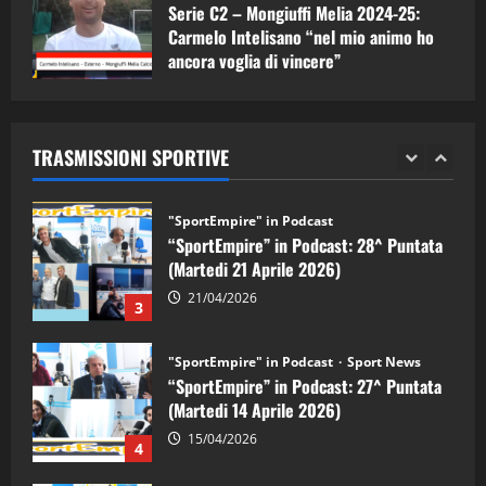
Serie C2 – Mongiuffi Melia 2024-25:
08/05/2026
1
Carmelo Intelisano “nel mio animo ho
ancora voglia di vincere”
"SportEmpire" in Podcast
Sport News
05/09/2024
“SportEmpire” in Podcast: 29^ Puntata
(Martedi 28 Aprile 2026)
TRASMISSIONI SPORTIVE
28/04/2026
2
"SportEmpire" in Podcast
“SportEmpire” in Podcast: 28^ Puntata
(Martedi 21 Aprile 2026)
21/04/2026
3
"SportEmpire" in Podcast
Sport News
“SportEmpire” in Podcast: 27^ Puntata
(Martedi 14 Aprile 2026)
15/04/2026
4