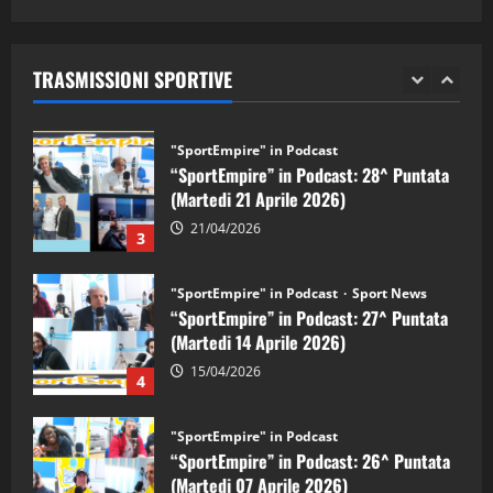
"SportEmpire" in Podcast
Sport News
05/09/2024
“SportEmpire” in Podcast: 29^ Puntata
(Martedi 28 Aprile 2026)
TRASMISSIONI SPORTIVE
28/04/2026
2
"SportEmpire" in Podcast
“SportEmpire” in Podcast: 28^ Puntata
(Martedi 21 Aprile 2026)
21/04/2026
3
"SportEmpire" in Podcast
Sport News
“SportEmpire” in Podcast: 27^ Puntata
(Martedi 14 Aprile 2026)
15/04/2026
4
"SportEmpire" in Podcast
“SportEmpire” in Podcast: 26^ Puntata
(Martedi 07 Aprile 2026)