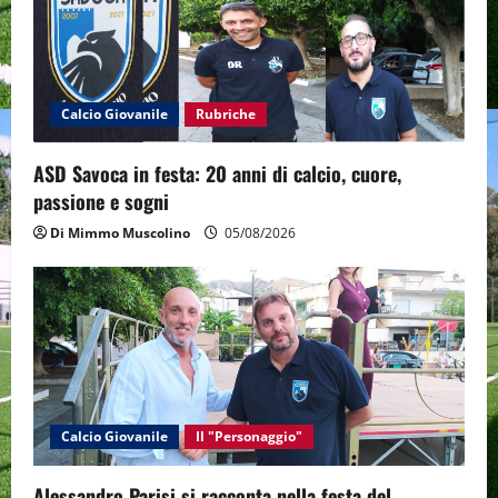
t
i
o
Calcio Giovanile
Rubriche
n
ASD Savoca in festa: 20 anni di calcio, cuore,
passione e sogni
Di Mimmo Muscolino
05/08/2026
Calcio Giovanile
Il "Personaggio"
Alessandro Parisi si racconta nella festa del