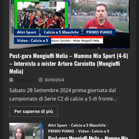
Altri Sport
Calcio a 5 Maschile
PRIMO PIANO
Video - Calcio a 5
Post-gara Mongiuffi Melia – Mamma Mia Sport (4-6)
– Intervista a mister Arturo Carciotto (Mongiuffi
Melia)
"SportEmpire" in Podcast
Sport News
sportjonico
30/09/2024
“SportEmpire” in Podcast: 29^ Puntata
(Martedi 28 Aprile 2026)
Sabato 28 Settembre 2024 prima giornata dal
campionato di Serie C2 di calcio a 5 di fronte...
28/04/2026
2
Maggiori
Per saperne di più
informazioni
"SportEmpire" in Podcast
su
“SportEmpire” in Podcast: 28^ Puntata
Post-
Altri Sport
Calcio a 5 Maschile
gara
(Martedi 21 Aprile 2026)
PRIMO PIANO
Video - Calcio a 5
Mongiuffi
Melia
Post-gara Mongiuffi Melia – Mamma Mia
21/04/2026