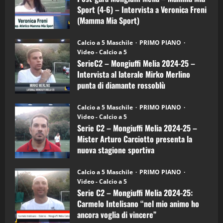
–
3
Sport (4-6) – Intervista a Veronica Freni
Mamma
Mia
(Mamma Mia Sport)
Sport
"SportEmpire" in Podcast
Sport News
(4-
30/09/2024
6)
“SportEmpire” in Podcast: 27^ Puntata
Calcio a 5 Maschile
PRIMO PIANO
–
(Martedi 14 Aprile 2026)
Video - Calcio a 5
Intervista
a
SerieC2 – Mongiuffi Melia 2024-25 –
15/04/2026
mister
4
Intervista al laterale Mirko Merlino
Arturo
Carciotto
punta di diamante rossoblù
(Mongiuffi
Melia)
"SportEmpire" in Podcast
26/09/2024
“SportEmpire” in Podcast: 26^ Puntata
Calcio a 5 Maschile
PRIMO PIANO
(Martedi 07 Aprile 2026)
Video - Calcio a 5
Serie C2 – Mongiuffi Melia 2024-25 –
08/04/2026
5
Mister Arturo Carciotto presenta la
nuova stagione sportiva
"SportEmpire" in Podcast
11/09/2024
“SportEmpire” in Podcast: 30^ Puntata
Calcio a 5 Maschile
PRIMO PIANO
(Martedi 05 Maggio 2026)
Video - Calcio a 5
Serie C2 – Mongiuffi Melia 2024-25:
08/05/2026
1
Carmelo Intelisano “nel mio animo ho
ancora voglia di vincere”