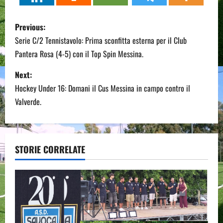
P
Previous:
o
Serie C/2 Tennistavolo: Prima sconfitta esterna per il Club
Pantera Rosa (4-5) con il Top Spin Messina.
s
Next:
t
Hockey Under 16: Domani il Cus Messina in campo contro il
n
Valverde.
a
v
STORIE CORRELATE
i
g
a