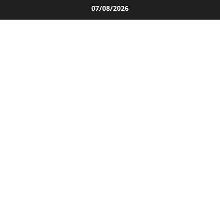
Salta
07/08/2026
al
contenuto