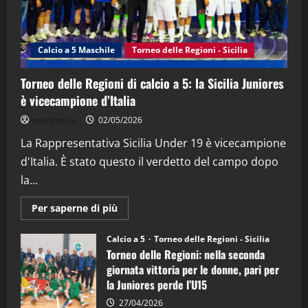
"SportEmpire" in Podcast
Sport News
“SportEmpire” in Podcast: 27^ Puntata
(Martedi 14 Aprile 2026)
Calcio a 5 Maschile
Torneo delle Regioni - Sicilia
15/04/2026
4
Torneo delle Regioni di calcio a 5: la Sicilia Juniores
è vicecampione d’Italia
"SportEmpire" in Podcast
“SportEmpire” in Podcast: 26^ Puntata
sportjonico
02/05/2026
(Martedi 07 Aprile 2026)
La Rappresentativa Sicilia Under 19 è vicecampione
08/04/2026
5
d'Italia. È stato questo il verdetto del campo dopo
la...
Maggiori
Per saperne di più
informazioni
su
Torneo
Calcio a 5
Torneo delle Regioni - Sicilia
delle
Torneo delle Regioni: nella seconda
Regioni
di
giornata vittoria per le donne, pari per
calcio
la Juniores perde l’U15
a
5:
la
27/04/2026