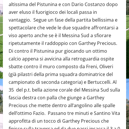
altissima del Pistunina e con Dario Costanzo dopo
aver eluso il fuorigioco dei locali passa in
vantaggio. Segue un fase della partita bellissima e
spettacolare che vede le due squadre affrontarsi a
viso aperto anche se è il Messina Sud a sfiorare
ripetutamente il raddoppio con Garthey Precious.
Di contro il Pistunina pur giocando un ottimo
calcio appena si avvicina alla retroguardia ospite
sbatte contro il muro composto da Freni, Oliveri
(già pilastri della prima squadra dominatrice del
campionato di seconda categoria) e Bertuccelli. Al
35 del p.t. bella azione corale del Messina Sud sulla
fascia destra con palla che giunge a Garthey
Precious che mette dentro all’angolino alle spalle
dell’ottimo Fazio. Passano tre minuti e Santino Vita
approfitta di un tocco di Garthey Precious che
finisce sulla traversa ed da due passi insacca il 3 a 0