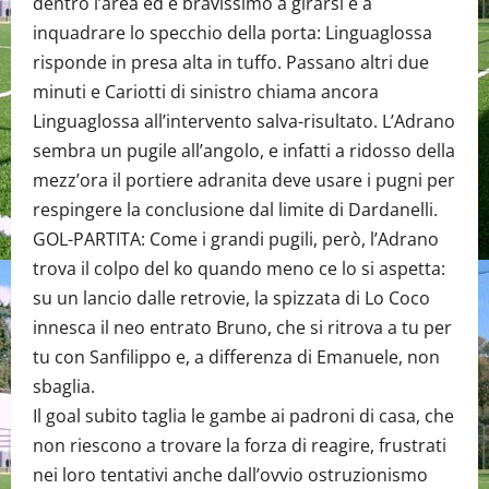
dentro l’area ed è bravissimo a girarsi e a
inquadrare lo specchio della porta: Linguaglossa
risponde in presa alta in tuffo. Passano altri due
minuti e Cariotti di sinistro chiama ancora
Linguaglossa all’intervento salva-risultato. L’Adrano
sembra un pugile all’angolo, e infatti a ridosso della
mezz’ora il portiere adranita deve usare i pugni per
respingere la conclusione dal limite di Dardanelli.
GOL-PARTITA: Come i grandi pugili, però, l’Adrano
trova il colpo del ko quando meno ce lo si aspetta:
su un lancio dalle retrovie, la spizzata di Lo Coco
innesca il neo entrato Bruno, che si ritrova a tu per
tu con Sanfilippo e, a differenza di Emanuele, non
sbaglia.
Il goal subito taglia le gambe ai padroni di casa, che
non riescono a trovare la forza di reagire, frustrati
nei loro tentativi anche dall’ovvio ostruzionismo