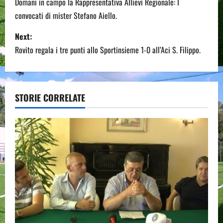
o
Domani in campo la Rappresentativa Allievi Regionale: I
convocati di mister Stefano Aiello.
s
Next:
t
Rovito regala i tre punti allo Sportinsieme 1-0 all’Aci S. Filippo.
n
a
STORIE CORRELATE
v
i
g
a
t
i