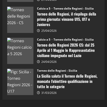
Sicilia
08/04/2026
5
Juniores
Calcio a 5
Torneo delle Regioni - Sicilia
è
Torneo delle Regioni, il riepilogo della
vicecampione
d’Italia
prima giornata: vincono U15, U17 e
Juniores
25/04/2026
Calcio a 5
Torneo delle Regioni - Sicilia
Torneo delle Regioni 2026 C5: dal 25
Aprile al 1 Maggio le Rappresentative
siciliane impegnate nel Lazio
24/04/2026
Torneo delle Regioni - Sicilia
La Sicilia saluta il Torneo delle Regioni,
mancato l’obiettivo qualificazione in
tutte le categorie
31/03/2026