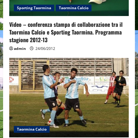
o
Sporting Taormina
Taormina Calcio
n
Video – conferenza stampa di collaborazione tra il
Taormina Calcio e Sporting Taormina. Programma
stagione 2012-13
admin
24/06/2012
Taormina Calcio