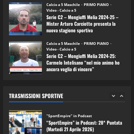
“SportEmpire” in Podcast: 26^ Puntata
Calcio a 5 Maschile
PRIMO PIANO
(Martedi 07 Aprile 2026)
Video - Calcio a 5
Serie C2 – Mongiuffi Melia 2024-25 –
08/04/2026
5
Mister Arturo Carciotto presenta la
nuova stagione sportiva
"SportEmpire" in Podcast
11/09/2024
“SportEmpire” in Podcast: 30^ Puntata
Calcio a 5 Maschile
PRIMO PIANO
(Martedi 05 Maggio 2026)
Video - Calcio a 5
Serie C2 – Mongiuffi Melia 2024-25:
08/05/2026
1
Carmelo Intelisano “nel mio animo ho
ancora voglia di vincere”
"SportEmpire" in Podcast
Sport News
05/09/2024
“SportEmpire” in Podcast: 29^ Puntata
(Martedi 28 Aprile 2026)
TRASMISSIONI SPORTIVE
28/04/2026
2
"SportEmpire" in Podcast
“SportEmpire” in Podcast: 28^ Puntata
(Martedi 21 Aprile 2026)