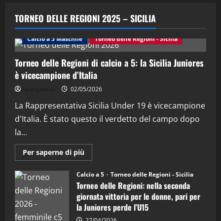
"SportEmpire" in Podcast
Sport News
“SportEmpire” in Podcast: 29^ Puntata
TORNEO DELLE REGIONI 2025 – SICILIA
(Martedi 28 Aprile 2026)
28/04/2026
Calcio a 5 Maschile
Torneo delle Regioni - Sicilia
2
Torneo delle Regioni di calcio a 5: la Sicilia Juniores
"SportEmpire" in Podcast
è vicecampione d’Italia
“SportEmpire” in Podcast: 28^ Puntata
(Martedi 21 Aprile 2026)
sportjonico
02/05/2026
21/04/2026
La Rappresentativa Sicilia Under 19 è vicecampione
3
d'Italia. È stato questo il verdetto del campo dopo
"SportEmpire" in Podcast
Sport News
la...
“SportEmpire” in Podcast: 27^ Puntata
(Martedi 14 Aprile 2026)
Maggiori
Per saperne di più
informazioni
15/04/2026
su
4
Torneo
Calcio a 5
Torneo delle Regioni - Sicilia
delle
Torneo delle Regioni: nella seconda
Regioni
di
"SportEmpire" in Podcast
giornata vittoria per le donne, pari per
calcio
“SportEmpire” in Podcast: 26^ Puntata
la Juniores perde l’U15
a
5:
(Martedi 07 Aprile 2026)
la
27/04/2026