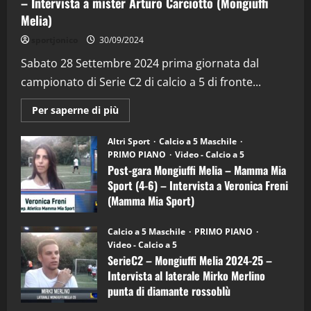
– Intervista a mister Arturo Carciotto (Mongiuffi
Melia)
"SportEmpire" in Podcast
Sport News
sportjonico
30/09/2024
“SportEmpire” in Podcast: 29^ Puntata
(Martedi 28 Aprile 2026)
Sabato 28 Settembre 2024 prima giornata dal
campionato di Serie C2 di calcio a 5 di fronte...
28/04/2026
2
Maggiori
Per saperne di più
informazioni
"SportEmpire" in Podcast
su
“SportEmpire” in Podcast: 28^ Puntata
Post-
Altri Sport
Calcio a 5 Maschile
gara
(Martedi 21 Aprile 2026)
PRIMO PIANO
Video - Calcio a 5
Mongiuffi
Melia
Post-gara Mongiuffi Melia – Mamma Mia
21/04/2026
–
3
Sport (4-6) – Intervista a Veronica Freni
Mamma
Mia
(Mamma Mia Sport)
Sport
"SportEmpire" in Podcast
Sport News
(4-
30/09/2024
6)
“SportEmpire” in Podcast: 27^ Puntata
Calcio a 5 Maschile
PRIMO PIANO
–
(Martedi 14 Aprile 2026)
Video - Calcio a 5
Intervista
a
SerieC2 – Mongiuffi Melia 2024-25 –
15/04/2026
mister
4
Intervista al laterale Mirko Merlino
Arturo
Carciotto
punta di diamante rossoblù
(Mongiuffi
Melia)
"SportEmpire" in Podcast
26/09/2024