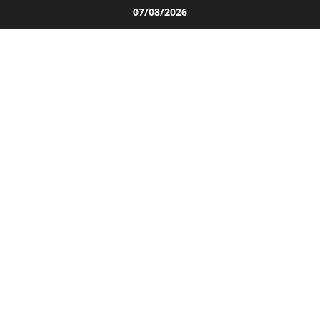
Salta
07/08/2026
al
contenuto