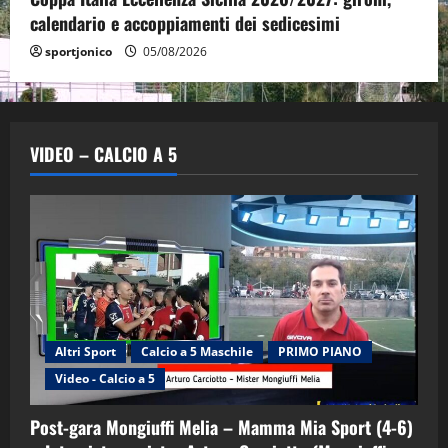
calendario e accoppiamenti dei sedicesimi
sportjonico
05/08/2026
VIDEO – CALCIO A 5
Altri Sport
Calcio a 5 Maschile
PRIMO PIANO
Video - Calcio a 5
Post-gara Mongiuffi Melia – Mamma Mia Sport (4-6)