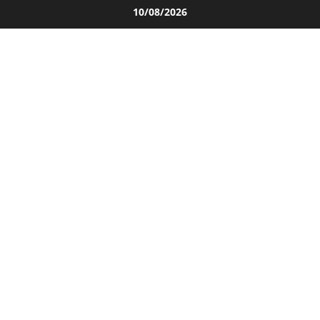
Salta
10/08/2026
al
contenuto