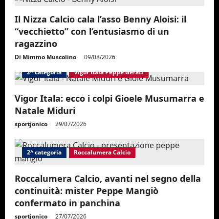
g
Il Nizza Calcio cala l’asso Benny Aloisi: il
a
“vecchietto” con l’entusiasmo di un
ragazzino
t
Di Mimmo Muscolino
09/08/2026
i
2^ categoria
Vigor Itala Peppe Geraci
o
Vigor Itala: ecco i colpi Gioele Musumarra e
Natale Miduri
n
sportjonico
29/07/2026
2^ categoria
Roccalumera Calcio
Roccalumera Calcio, avanti nel segno della
continuità: mister Peppe Mangiò
confermato in panchina
sportjonico
27/07/2026