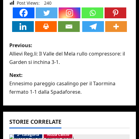
Post Views:
240
P
Previous:
o
Allievi Reg.li: Il Valle del Mela rullo compressore: il
Garden si inchina 3-1.
s
Next:
t
Ennesimo pareggio casalingo per il Taormina
n
fermato 1-1 dalla Spadaforese.
a
v
STORIE CORRELATE
i
2^ categoria
Nizza Calcio