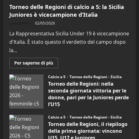
Torneo delle Regioni di calcio a 5: la Sicilia
Juniores è vicecampione d’Italia
sportjonico
02/05/2026
La Rappresentativa Sicilia Under 19 è vicecampione
d'Italia. È stato questo il verdetto del campo dopo
la...
Maggiori
Per saperne di più
informazioni
su
Torneo
Calcio a 5
Torneo delle Regioni - Sicilia
delle
Torneo delle Regioni: nella
Regioni
di
seconda giornata vittoria per le
calcio
donne, pari per la Juniores perde
a
5:
l’U15
la
Sicilia
27/04/2026
Juniores
Calcio a 5
Torneo delle Regioni - Sicilia
è
vicecampione
Torneo delle Regioni, il riepilogo
d’Italia
della prima giornata: vincono
U15, U17 e Juniores