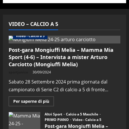
VIDEO – CALCIO A 5
Altri Sport
Calcio a 5 Maschile
PRIMO PIANO
Video - Calcio a 5
Post-gara Mongiuffi Melia – Mamma Mia
Sport (4-6) – Intervista a mister Arturo
Carciotto (Mongiuffi Melia)
sportjonico
30/09/2024
Sabato 28 Settembre 2024 prima giornata dal
campionato di Serie C2 di calcio a 5 di fronte...
Maggiori
Per saperne di più
informazioni
su
Post-
Altri Sport
Calcio a 5 Maschile
gara
PRIMO PIANO
Video - Calcio a 5
Mongiuffi
Melia
Post-gara Mongiuffi Melia –