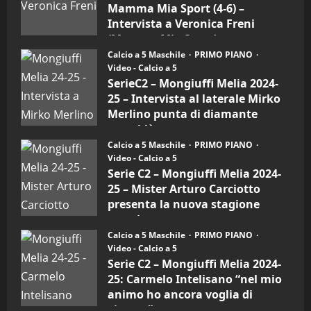
–
Mamma Mia Sport (4-6) –
Mamma
Mia
Intervista a Veronica Freni
Sport
(Mamma Mia Sport)
(4-
6)
Calcio a 5 Maschile
PRIMO PIANO
30/09/2024
–
Video - Calcio a 5
Intervista
a
SerieC2 – Mongiuffi Melia 2024-
mister
25 – Intervista al laterale Mirko
Arturo
Carciotto
Merlino punta di diamante
(Mongiuffi
Melia)
rossoblù
Calcio a 5 Maschile
PRIMO PIANO
26/09/2024
Video - Calcio a 5
Serie C2 – Mongiuffi Melia 2024-
25 – Mister Arturo Carciotto
presenta la nuova stagione
sportiva
Calcio a 5 Maschile
PRIMO PIANO
11/09/2024
Video - Calcio a 5
Serie C2 – Mongiuffi Melia 2024-
25: Carmelo Intelisano “nel mio
animo ho ancora voglia di
vincere”