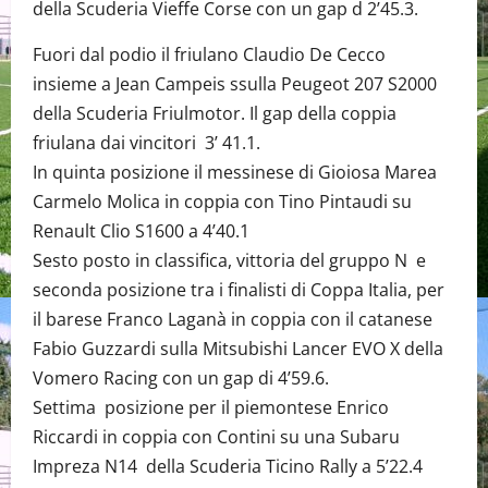
della Scuderia Vieffe Corse con un gap d 2’45.3.
Fuori dal podio il friulano Claudio De Cecco
insieme a Jean Campeis ssulla Peugeot 207 S2000
della Scuderia Friulmotor. Il gap della coppia
friulana dai vincitori 3’ 41.1.
In quinta posizione il messinese di Gioiosa Marea
Carmelo Molica in coppia con Tino Pintaudi su
Renault Clio S1600 a 4’40.1
Sesto posto in classifica, vittoria del gruppo N e
seconda posizione tra i finalisti di Coppa Italia, per
il barese Franco Laganà in coppia con il catanese
Fabio Guzzardi sulla Mitsubishi Lancer EVO X della
Vomero Racing con un gap di 4’59.6.
Settima posizione per il piemontese Enrico
Riccardi in coppia con Contini su una Subaru
Impreza N14 della Scuderia Ticino Rally a 5’22.4