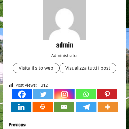
admin
Administrator
Visita il sito web
Visualizza tutti i post
Post Views:
312
P
Previous: