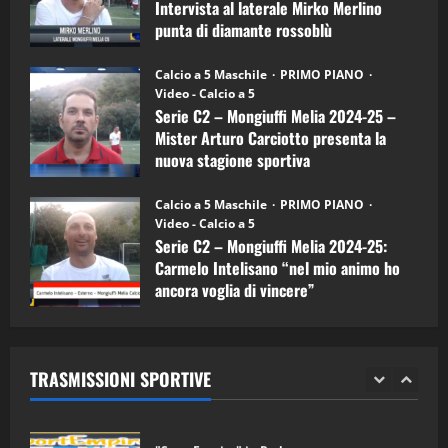
Intervista al laterale Mirko Merlino
Arturo
Carciotto
punta di diamante rossoblù
(Mongiuffi
Melia)
"SportEmpire" in Podcast
26/09/2024
“SportEmpire” in Podcast: 26^ Puntata
Calcio a 5 Maschile
PRIMO PIANO
(Martedi 07 Aprile 2026)
Video - Calcio a 5
Serie C2 – Mongiuffi Melia 2024-25 –
08/04/2026
5
Mister Arturo Carciotto presenta la
nuova stagione sportiva
"SportEmpire" in Podcast
11/09/2024
“SportEmpire” in Podcast: 30^ Puntata
Calcio a 5 Maschile
PRIMO PIANO
(Martedi 05 Maggio 2026)
Video - Calcio a 5
Serie C2 – Mongiuffi Melia 2024-25:
08/05/2026
1
Carmelo Intelisano “nel mio animo ho
ancora voglia di vincere”
"SportEmpire" in Podcast
Sport News
05/09/2024
“SportEmpire” in Podcast: 29^ Puntata
(Martedi 28 Aprile 2026)
TRASMISSIONI SPORTIVE
28/04/2026
2
"SportEmpire" in Podcast