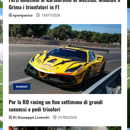
o
Grima i trionfatori in F1
sportjonico
16/07/2026
n
motori
Per la RO racing un fine settimana di grandi
successi e podi tricolori
Di Giuseppe Livecchi
01/06/2026