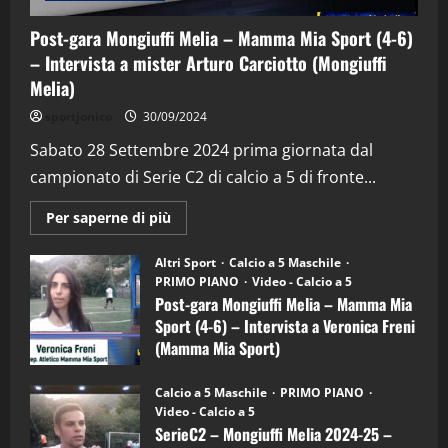
Post-gara Mongiuffi Melia – Mamma Mia Sport (4-6)
– Intervista a mister Arturo Carciotto (Mongiuffi
Melia)
"SportEmpire" in Podcast
Sport News
sportjonico
30/09/2024
“SportEmpire” in Podcast: 29^ Puntata
(Martedi 28 Aprile 2026)
Sabato 28 Settembre 2024 prima giornata dal
campionato di Serie C2 di calcio a 5 di fronte...
28/04/2026
2
Maggiori
Per saperne di più
informazioni
"SportEmpire" in Podcast
su
“SportEmpire” in Podcast: 28^ Puntata
Post-
Altri Sport
Calcio a 5 Maschile
gara
(Martedi 21 Aprile 2026)
PRIMO PIANO
Video - Calcio a 5
Mongiuffi
Melia
Post-gara Mongiuffi Melia – Mamma Mia
21/04/2026
–
3
Sport (4-6) – Intervista a Veronica Freni
Mamma
Mia
(Mamma Mia Sport)
Sport
"SportEmpire" in Podcast
Sport News
(4-
30/09/2024
6)
“SportEmpire” in Podcast: 27^ Puntata
Calcio a 5 Maschile
PRIMO PIANO
–
(Martedi 14 Aprile 2026)
Video - Calcio a 5
Intervista
a
SerieC2 – Mongiuffi Melia 2024-25 –
15/04/2026
mister
4