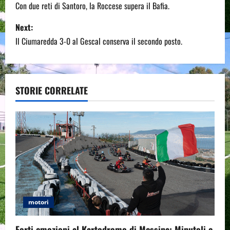
o
Con due reti di Santoro, la Roccese supera il Bafia.
s
Next:
Il Ciumaredda 3-0 al Gescal conserva il secondo posto.
t
n
a
STORIE CORRELATE
v
i
g
a
t
motori
i
Forti emozioni al Kartodromo di Messina: Minutoli e