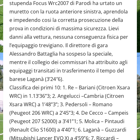
stupenda Focus Wrc2007 di Parodi ha urtato un
muretto con la ruota anteriore sinistra, aprendola
e impedendo cosi la corretta prosecuzione della
prova in condizioni di massima sicurezza. Lievi
danni alla vettura, nessuna conseguenza fisica per
l’equipaggio trevigiano. Il direttore di gara
Alessandro Battaglia ha sospeso la speciale,
mentre il collegio dei commissari ha attribuito agli
equipaggi transitati in trasferimento il tempo del
barese Laganà (3’24″6).
Classifica dei primi 10: 1. Re – Bariani (Citroen Xsara
WRC) in 1.13’36”3; 2. Angelucci –Cambria (Citroen
Xsara WRC) a 1’48”3”; 3. Pedersoli – Romano
(Peugeot 206 WRC) a 2’45”3; 4. De Cecco – Campeis
(Peugeot 207 S2000) a 3’41”1; 5. Molica – Pintaudi
(Renault Clio S1600) a 4’40”1; 6. Laganà – Guzzardi
(Mitsubishi Lancer EVO X) a 4’59”6; 7. Riccardi –