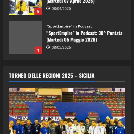
(Martedi 07 Aprile 2026)
08/04/2026
5
"SportEmpire" in Podcast
“SportEmpire” in Podcast: 30^ Puntata
(Martedi 05 Maggio 2026)
08/05/2026
1
"SportEmpire" in Podcast
Sport News
“SportEmpire” in Podcast: 29^ Puntata
TORNEO DELLE REGIONI 2025 – SICILIA
(Martedi 28 Aprile 2026)
28/04/2026
2
"SportEmpire" in Podcast
“SportEmpire” in Podcast: 28^ Puntata
(Martedi 21 Aprile 2026)
21/04/2026
3