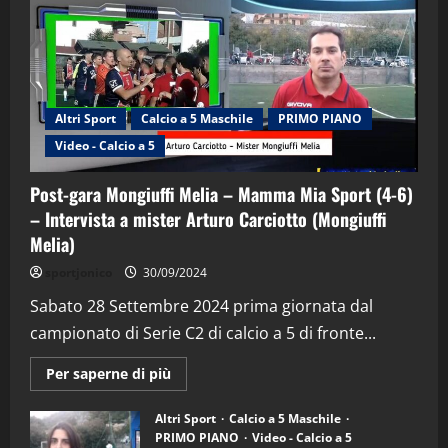
Altri Sport
Calcio a 5 Maschile
PRIMO PIANO
Video - Calcio a 5
Post-gara Mongiuffi Melia – Mamma Mia Sport (4-6)
– Intervista a mister Arturo Carciotto (Mongiuffi
Melia)
"SportEmpire" in Podcast
Sport News
sportjonico
30/09/2024
“SportEmpire” in Podcast: 29^ Puntata
(Martedi 28 Aprile 2026)
Sabato 28 Settembre 2024 prima giornata dal
campionato di Serie C2 di calcio a 5 di fronte...
28/04/2026
2
Maggiori
Per saperne di più
informazioni
"SportEmpire" in Podcast
su
“SportEmpire” in Podcast: 28^ Puntata
Post-
Altri Sport
Calcio a 5 Maschile
gara
(Martedi 21 Aprile 2026)
PRIMO PIANO
Video - Calcio a 5
Mongiuffi