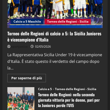
"SportEmpire" in Podcast
Sport News
“SportEmpire” in Podcast: 27^ Puntata
(Martedi 14 Aprile 2026)
Calcio a 5 Maschile
Torneo delle Regioni - Sicilia
15/04/2026
4
Torneo delle Regioni di calcio a 5: la Sicilia Juniores
è vicecampione d’Italia
"SportEmpire" in Podcast
“SportEmpire” in Podcast: 26^ Puntata
sportjonico
02/05/2026
(Martedi 07 Aprile 2026)
La Rappresentativa Sicilia Under 19 è vicecampione
08/04/2026
5
d'Italia. È stato questo il verdetto del campo dopo
la...
Maggiori
Per saperne di più
informazioni
su
Torneo
Calcio a 5
Torneo delle Regioni - Sicilia
delle
Torneo delle Regioni: nella seconda
Regioni
di
giornata vittoria per le donne, pari per
calcio
la Juniores perde l’U15
a
5: