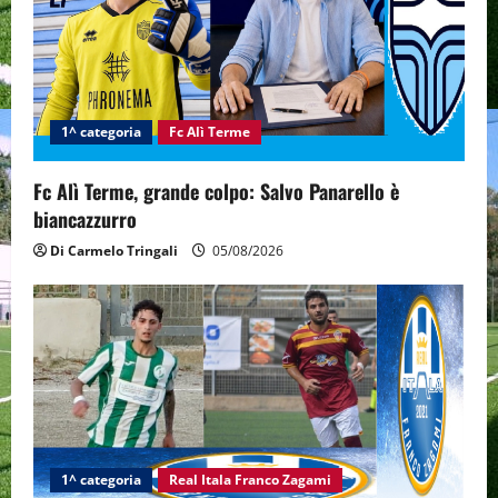
a
t
i
1^ categoria
Fc Alì Terme
o
n
Fc Alì Terme, grande colpo: Salvo Panarello è
biancazzurro
Di Carmelo Tringali
05/08/2026
1^ categoria
Real Itala Franco Zagami