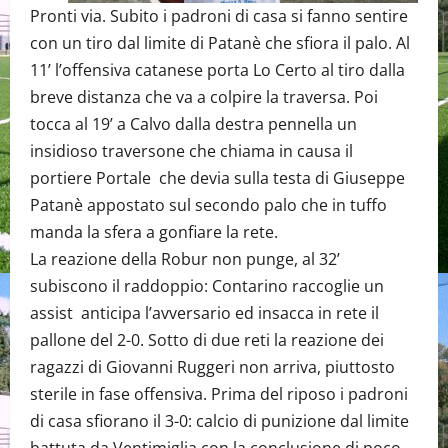
Pronti via. Subito i padroni di casa si fanno sentire
con un tiro dal limite di Patanè che sfiora il palo. Al
11’ l’offensiva catanese porta Lo Certo al tiro dalla
breve distanza che va a colpire la traversa. Poi
tocca al 19’ a Calvo dalla destra pennella un
insidioso traversone che chiama in causa il
portiere Portale che devia sulla testa di Giuseppe
Patanè appostato sul secondo palo che in tuffo
manda la sfera a gonfiare la rete.
La reazione della Robur non punge, al 32’
subiscono il raddoppio: Contarino raccoglie un
assist anticipa l’avversario ed insacca in rete il
pallone del 2-0. Sotto di due reti la reazione dei
ragazzi di Giovanni Ruggeri non arriva, piuttosto
sterile in fase offensiva. Prima del riposo i padroni
di casa sfiorano il 3-0: calcio di punizione dal limite