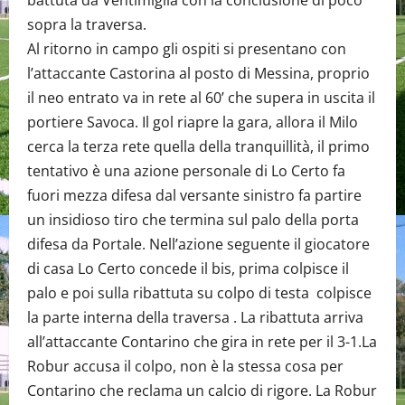
battuta da Ventimiglia con la conclusione di poco
sopra la traversa.
Al ritorno in campo gli ospiti si presentano con
l’attaccante Castorina al posto di Messina, proprio
il neo entrato va in rete al 60’ che supera in uscita il
portiere Savoca. Il gol riapre la gara, allora il Milo
cerca la terza rete quella della tranquillità, il primo
tentativo è una azione personale di Lo Certo fa
fuori mezza difesa dal versante sinistro fa partire
un insidioso tiro che termina sul palo della porta
difesa da Portale. Nell’azione seguente il giocatore
di casa Lo Certo concede il bis, prima colpisce il
palo e poi sulla ribattuta su colpo di testa colpisce
la parte interna della traversa . La ribattuta arriva
all’attaccante Contarino che gira in rete per il 3-1.La
Robur accusa il colpo, non è la stessa cosa per
Contarino che reclama un calcio di rigore. La Robur