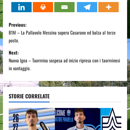
P
Previous:
o
B1M – La Pallavolo Messina supera Casarano ed balza al terzo
posto.
s
Next:
t
Nuova Igea – Taormina sospesa ad inizio ripresa con i taorminesi
n
in vantaggio.
a
v
STORIE CORRELATE
i
g