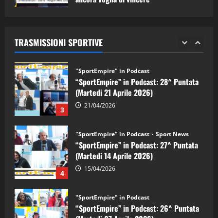
"SportEmpire" in Podcast
Sport News
05/09/2024
“SportEmpire” in Podcast: 29^ Puntata
(Martedi 28 Aprile 2026)
TRASMISSIONI SPORTIVE
28/04/2026
2
"SportEmpire" in Podcast
“SportEmpire” in Podcast: 28^ Puntata
(Martedi 21 Aprile 2026)
21/04/2026
3
"SportEmpire" in Podcast
Sport News
“SportEmpire” in Podcast: 27^ Puntata
(Martedi 14 Aprile 2026)
15/04/2026
4
"SportEmpire" in Podcast
“SportEmpire” in Podcast: 26^ Puntata