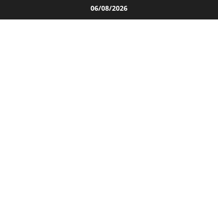
Salta
06/08/2026
al
contenuto