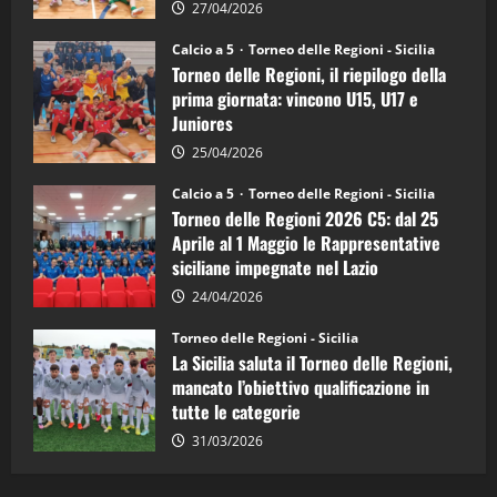
la
27/04/2026
Sicilia
Juniores
Calcio a 5
Torneo delle Regioni - Sicilia
è
Torneo delle Regioni, il riepilogo della
vicecampione
d’Italia
prima giornata: vincono U15, U17 e
Juniores
25/04/2026
Calcio a 5
Torneo delle Regioni - Sicilia
Torneo delle Regioni 2026 C5: dal 25
Aprile al 1 Maggio le Rappresentative
siciliane impegnate nel Lazio
24/04/2026
Torneo delle Regioni - Sicilia
La Sicilia saluta il Torneo delle Regioni,
mancato l’obiettivo qualificazione in
tutte le categorie
31/03/2026