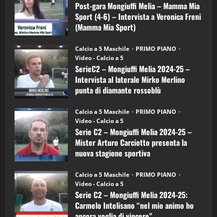
Melia
Post-gara Mongiuffi Melia – Mamma Mia
21/04/2026
–
3
Sport (4-6) – Intervista a Veronica Freni
Mamma
Mia
(Mamma Mia Sport)
Sport
"SportEmpire" in Podcast
Sport News
(4-
30/09/2024
6)
“SportEmpire” in Podcast: 27^ Puntata
Calcio a 5 Maschile
PRIMO PIANO
–
(Martedi 14 Aprile 2026)
Video - Calcio a 5
Intervista
a
SerieC2 – Mongiuffi Melia 2024-25 –
15/04/2026
mister
4
Intervista al laterale Mirko Merlino
Arturo
Carciotto
punta di diamante rossoblù
(Mongiuffi
Melia)
"SportEmpire" in Podcast
26/09/2024
“SportEmpire” in Podcast: 26^ Puntata
Calcio a 5 Maschile
PRIMO PIANO
(Martedi 07 Aprile 2026)
Video - Calcio a 5
Serie C2 – Mongiuffi Melia 2024-25 –
08/04/2026
5
Mister Arturo Carciotto presenta la
nuova stagione sportiva
"SportEmpire" in Podcast
11/09/2024
“SportEmpire” in Podcast: 30^ Puntata
Calcio a 5 Maschile
PRIMO PIANO
(Martedi 05 Maggio 2026)
Video - Calcio a 5
Serie C2 – Mongiuffi Melia 2024-25:
08/05/2026
1
Carmelo Intelisano “nel mio animo ho
ancora voglia di vincere”