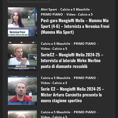
informazioni
"SportEmpire" in Podcast
su
“SportEmpire” in Podcast: 28^ Puntata
Post-
Altri Sport
Calcio a 5 Maschile
gara
(Martedi 21 Aprile 2026)
PRIMO PIANO
Video - Calcio a 5
Mongiuffi
Melia
Post-gara Mongiuffi Melia – Mamma Mia
21/04/2026
–
3
Sport (4-6) – Intervista a Veronica Freni
Mamma
Mia
(Mamma Mia Sport)
Sport
"SportEmpire" in Podcast
Sport News
(4-
30/09/2024
6)
“SportEmpire” in Podcast: 27^ Puntata
Calcio a 5 Maschile
PRIMO PIANO
–
(Martedi 14 Aprile 2026)
Video - Calcio a 5
Intervista
a
SerieC2 – Mongiuffi Melia 2024-25 –
15/04/2026
mister
4
Intervista al laterale Mirko Merlino
Arturo
Carciotto
punta di diamante rossoblù
(Mongiuffi
Melia)
"SportEmpire" in Podcast
26/09/2024
“SportEmpire” in Podcast: 26^ Puntata
Calcio a 5 Maschile
PRIMO PIANO
(Martedi 07 Aprile 2026)
Video - Calcio a 5
Serie C2 – Mongiuffi Melia 2024-25 –
08/04/2026
5
Mister Arturo Carciotto presenta la
nuova stagione sportiva
"SportEmpire" in Podcast
11/09/2024
“SportEmpire” in Podcast: 30^ Puntata
Calcio a 5 Maschile
PRIMO PIANO
(Martedi 05 Maggio 2026)
Video - Calcio a 5