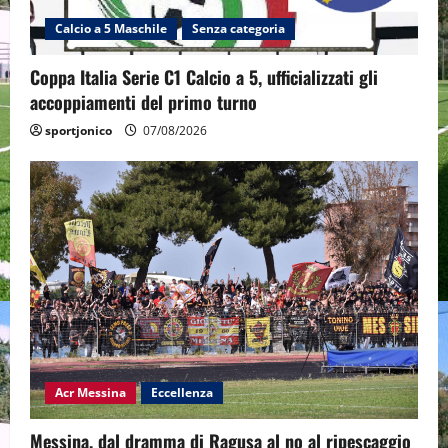
Calcio a 5 Maschile
Senza categoria
Coppa Italia Serie C1 Calcio a 5, ufficializzati gli
accoppiamenti del primo turno
sportjonico
07/08/2026
Acr Messina
Eccellenza
Messina, dal dramma di Ragusa al no al ripescaggio