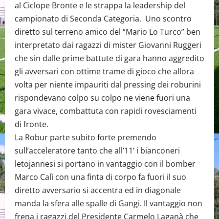
al Ciclope Bronte e le strappa la leadership del
campionato di Seconda Categoria. Uno scontro
diretto sul terreno amico del “Mario Lo Turco” ben
interpretato dai ragazzi di mister Giovanni Ruggeri
che sin dalle prime battute di gara hanno aggredito
gli avversari con ottime trame di gioco che allora
volta per niente impauriti dal pressing dei roburini
rispondevano colpo su colpo ne viene fuori una
gara vivace, combattuta con rapidi rovesciamenti
di fronte.
La Robur parte subito forte premendo
sull’acceleratore tanto che all’11’ i bianconeri
letojannesi si portano in vantaggio con il bomber
Marco Calì con una finta di corpo fa fuori il suo
diretto avversario si accentra ed in diagonale
manda la sfera alle spalle di Gangi. Il vantaggio non
frena i ragazzi del Presidente Carmelo Laganà che