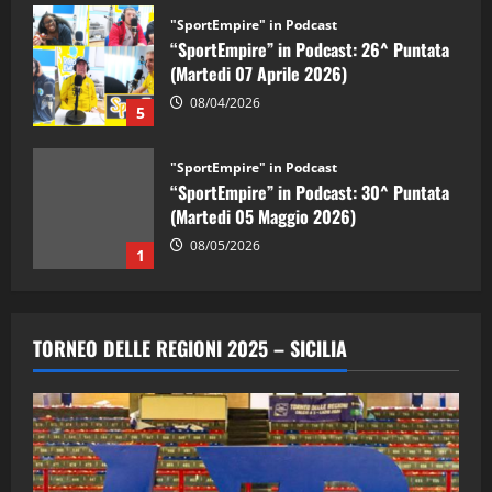
"SportEmpire" in Podcast
“SportEmpire” in Podcast: 26^ Puntata
(Martedi 07 Aprile 2026)
08/04/2026
5
"SportEmpire" in Podcast
“SportEmpire” in Podcast: 30^ Puntata
(Martedi 05 Maggio 2026)
08/05/2026
1
"SportEmpire" in Podcast
Sport News
“SportEmpire” in Podcast: 29^ Puntata
TORNEO DELLE REGIONI 2025 – SICILIA
(Martedi 28 Aprile 2026)
28/04/2026
2
"SportEmpire" in Podcast
“SportEmpire” in Podcast: 28^ Puntata