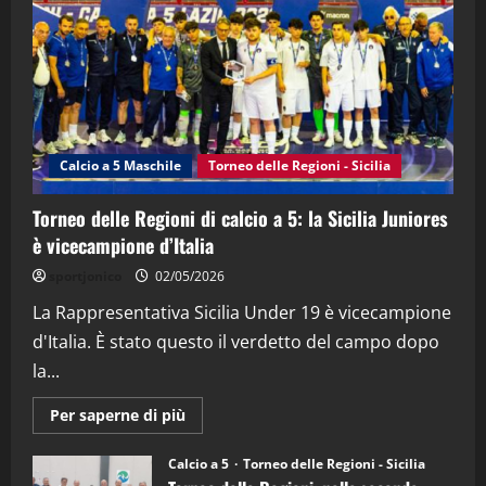
(Martedi 21 Aprile 2026)
21/04/2026
3
"SportEmpire" in Podcast
Sport News
“SportEmpire” in Podcast: 27^ Puntata
(Martedi 14 Aprile 2026)
Calcio a 5 Maschile
Torneo delle Regioni - Sicilia
15/04/2026
4
Torneo delle Regioni di calcio a 5: la Sicilia Juniores
è vicecampione d’Italia
"SportEmpire" in Podcast
“SportEmpire” in Podcast: 26^ Puntata
sportjonico
02/05/2026
(Martedi 07 Aprile 2026)
La Rappresentativa Sicilia Under 19 è vicecampione
08/04/2026
5
d'Italia. È stato questo il verdetto del campo dopo
la...
Maggiori
Per saperne di più
informazioni
su
Torneo
Calcio a 5
Torneo delle Regioni - Sicilia
delle