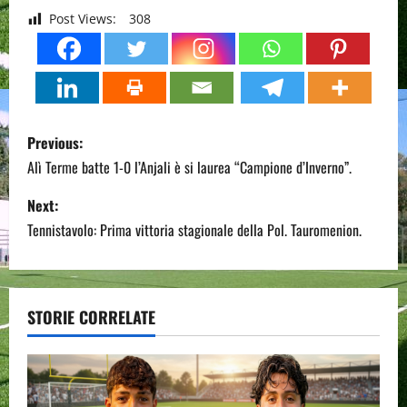
Post Views:
308
P
Previous:
o
Alì Terme batte 1-0 l’Anjali è si laurea “Campione d’Inverno”.
s
Next:
Tennistavolo: Prima vittoria stagionale della Pol. Tauromenion.
t
n
a
STORIE CORRELATE
v
i