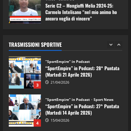
Serie C2 – Mongiuffi Melia 2024-25:
08/05/2026
1
Carmelo Intelisano “nel mio animo ho
ancora voglia di vincere”
"SportEmpire" in Podcast
Sport News
05/09/2024
“SportEmpire” in Podcast: 29^ Puntata
(Martedi 28 Aprile 2026)
TRASMISSIONI SPORTIVE
28/04/2026
2
"SportEmpire" in Podcast
“SportEmpire” in Podcast: 28^ Puntata
(Martedi 21 Aprile 2026)
21/04/2026
3
"SportEmpire" in Podcast
Sport News
“SportEmpire” in Podcast: 27^ Puntata
(Martedi 14 Aprile 2026)
15/04/2026
4