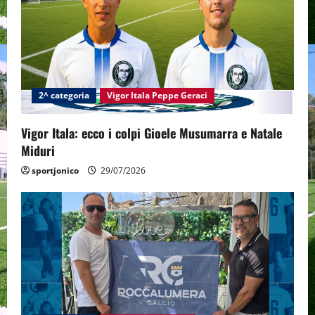
g
a
t
2^ categoria
Vigor Itala Peppe Geraci
i
Vigor Itala: ecco i colpi Gioele Musumarra e Natale
o
Miduri
n
sportjonico
29/07/2026