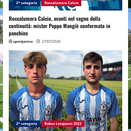
2^ categoria
Roccalumera Calcio
Roccalumera Calcio, avanti nel segno della
continuità: mister Peppe Mangiò confermato in
panchina
sportjonico
27/07/2026
2^ categoria
Robur Letojanni 2022