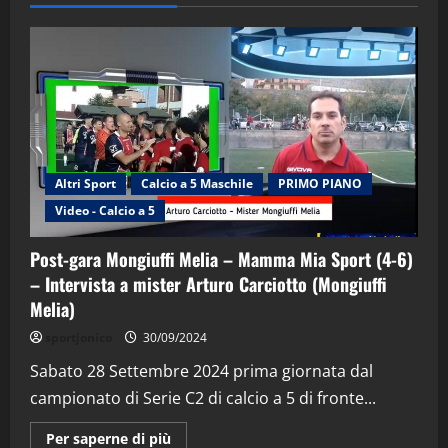
Altri Sport
Calcio a 5 Maschile
PRIMO PIANO
Video - Calcio a 5
Post-gara Mongiuffi Melia – Mamma Mia Sport (4-6)
– Intervista a mister Arturo Carciotto (Mongiuffi
Melia)
"SportEmpire" in Podcast
Sport News
sportjonico
30/09/2024
“SportEmpire” in Podcast: 29^ Puntata
(Martedi 28 Aprile 2026)
Sabato 28 Settembre 2024 prima giornata dal
campionato di Serie C2 di calcio a 5 di fronte...
28/04/2026
2
Maggiori
Per saperne di più