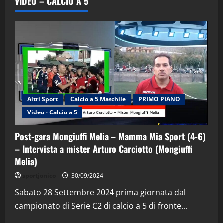
VIDEO – CALCIO A 5
Altri Sport
Calcio a 5 Maschile
PRIMO PIANO
Video - Calcio a 5
Post-gara Mongiuffi Melia – Mamma Mia Sport (4-6)
"SportEmpire" in Podcast
Sport News
“SportEmpire” in Podcast: 29^ Puntata
– Intervista a mister Arturo Carciotto (Mongiuffi
(Martedi 28 Aprile 2026)
Melia)
28/04/2026
sportjonico
30/09/2024
2
Sabato 28 Settembre 2024 prima giornata dal
"SportEmpire" in Podcast
campionato di Serie C2 di calcio a 5 di fronte...
“SportEmpire” in Podcast: 28^ Puntata