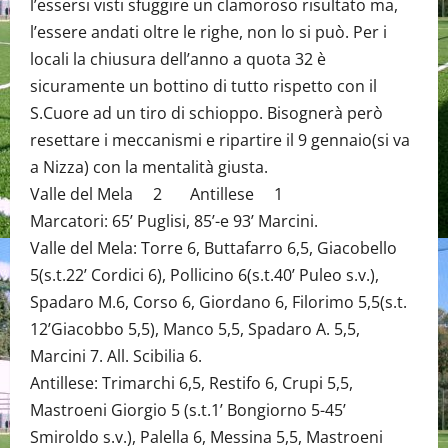
l’essersi visti sfuggire un clamoroso risultato ma,
l’essere andati oltre le righe, non lo si può. Per i
locali la chiusura dell’anno a quota 32 è
sicuramente un bottino di tutto rispetto con il
S.Cuore ad un tiro di schioppo. Bisognerà però
resettare i meccanismi e ripartire il 9 gennaio(si va
a Nizza) con la mentalità giusta.
Valle del Mela 2 Antillese 1
Marcatori: 65’ Puglisi, 85’-e 93’ Marcini.
Valle del Mela: Torre 6, Buttafarro 6,5, Giacobello
5(s.t.22’ Cordici 6), Pollicino 6(s.t.40’ Puleo s.v.),
Spadaro M.6, Corso 6, Giordano 6, Filorimo 5,5(s.t.
12’Giacobbo 5,5), Manco 5,5, Spadaro A. 5,5,
Marcini 7. All. Scibilia 6.
Antillese: Trimarchi 6,5, Restifo 6, Crupi 5,5,
Mastroeni Giorgio 5 (s.t.1’ Bongiorno 5-45’
Smiroldo s.v.), Palella 6, Messina 5,5, Mastroeni