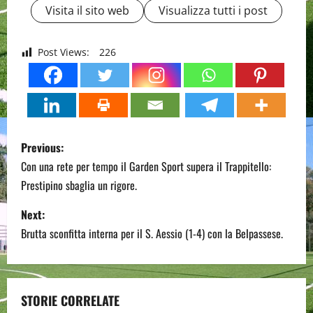
Visita il sito web
Visualizza tutti i post
Post Views:
226
P
Previous:
o
Con una rete per tempo il Garden Sport supera il Trappitello:
Prestipino sbaglia un rigore.
s
Next:
t
Brutta sconfitta interna per il S. Aessio (1-4) con la Belpassese.
n
a
STORIE CORRELATE