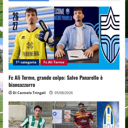
v
i
g
a
t
i
1^ categoria
Fc Alì Terme
o
Fc Alì Terme, grande colpo: Salvo Panarello è
n
biancazzurro
Di Carmelo Tringali
05/08/2026