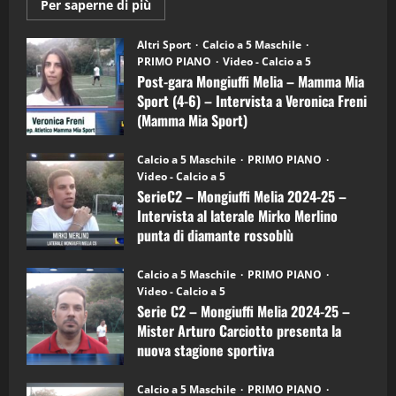
(Martedi 21 Aprile 2026)
Maggiori
Per saperne di più
informazioni
21/04/2026
su
3
Post-
Altri Sport
Calcio a 5 Maschile
gara
PRIMO PIANO
Video - Calcio a 5
Mongiuffi
"SportEmpire" in Podcast
Sport News
Melia
Post-gara Mongiuffi Melia – Mamma Mia
–
“SportEmpire” in Podcast: 27^ Puntata
Sport (4-6) – Intervista a Veronica Freni
Mamma
(Martedi 14 Aprile 2026)
Mia
(Mamma Mia Sport)
Sport
(4-
15/04/2026
30/09/2024
4
6)
Calcio a 5 Maschile
PRIMO PIANO
–
Video - Calcio a 5
Intervista
a
"SportEmpire" in Podcast
SerieC2 – Mongiuffi Melia 2024-25 –
mister
“SportEmpire” in Podcast: 26^ Puntata
Intervista al laterale Mirko Merlino
Arturo
Carciotto
(Martedi 07 Aprile 2026)
punta di diamante rossoblù
(Mongiuffi
Melia)
08/04/2026
26/09/2024
5
Calcio a 5 Maschile
PRIMO PIANO
Video - Calcio a 5
"SportEmpire" in Podcast
Serie C2 – Mongiuffi Melia 2024-25 –
“SportEmpire” in Podcast: 30^ Puntata
Mister Arturo Carciotto presenta la
(Martedi 05 Maggio 2026)
nuova stagione sportiva
08/05/2026
11/09/2024
1
Calcio a 5 Maschile
PRIMO PIANO