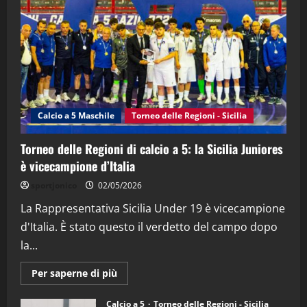
"SportEmpire" in Podcast
Sport News
“SportEmpire” in Podcast: 27^ Puntata
(Martedi 14 Aprile 2026)
15/04/2026
4
Calcio a 5 Maschile
Torneo delle Regioni - Sicilia
"SportEmpire" in Podcast
“SportEmpire” in Podcast: 26^ Puntata
Torneo delle Regioni di calcio a 5: la Sicilia Juniores
(Martedi 07 Aprile 2026)
è vicecampione d’Italia
08/04/2026
5
sportjonico
02/05/2026
La Rappresentativa Sicilia Under 19 è vicecampione
d'Italia. È stato questo il verdetto del campo dopo
la...
Maggiori
Per saperne di più
informazioni
su
Torneo
Calcio a 5
Torneo delle Regioni - Sicilia