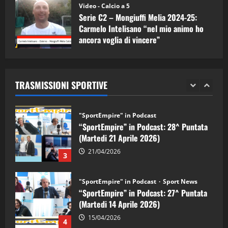
Video - Calcio a 5
"SportEmpire" in Podcast
Sport News
Serie C2 – Mongiuffi Melia 2024-25:
“SportEmpire” in Podcast: 29^ Puntata
Carmelo Intelisano “nel mio animo ho
(Martedi 28 Aprile 2026)
ancora voglia di vincere”
28/04/2026
05/09/2024
2
"SportEmpire" in Podcast
TRASMISSIONI SPORTIVE
“SportEmpire” in Podcast: 28^ Puntata
(Martedi 21 Aprile 2026)
21/04/2026
3
"SportEmpire" in Podcast
Sport News
“SportEmpire” in Podcast: 27^ Puntata
(Martedi 14 Aprile 2026)
15/04/2026
4
"SportEmpire" in Podcast
“SportEmpire” in Podcast: 26^ Puntata