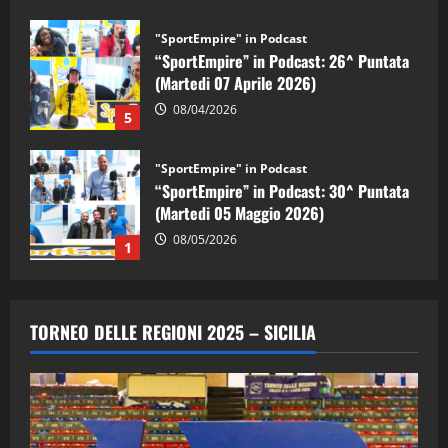
(Martedi 07 Aprile 2026)
08/04/2026
5
"SportEmpire" in Podcast
“SportEmpire” in Podcast: 30^ Puntata
(Martedi 05 Maggio 2026)
08/05/2026
1
"SportEmpire" in Podcast
Sport News
“SportEmpire” in Podcast: 29^ Puntata
(Martedi 28 Aprile 2026)
28/04/2026
2
TORNEO DELLE REGIONI 2025 – SICILIA
"SportEmpire" in Podcast
“SportEmpire” in Podcast: 28^ Puntata
(Martedi 21 Aprile 2026)
21/04/2026
3