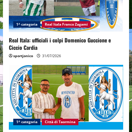
1^ categoria
Real Itala Franco Zagami
Real Itala: ufficiali i colpi Domenico Guccione e
Ciccio Cardia
sportjonico
31/07/2026
1^ categoria
Città di Taormina