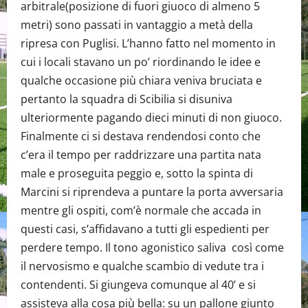
arbitrale(posizione di fuori giuoco di almeno 5
metri) sono passati in vantaggio a metà della
ripresa con Puglisi. L’hanno fatto nel momento in
cui i locali stavano un po’ riordinando le idee e
qualche occasione più chiara veniva bruciata e
pertanto la squadra di Scibilia si disuniva
ulteriormente pagando dieci minuti di non giuoco.
Finalmente ci si destava rendendosi conto che
c’era il tempo per raddrizzare una partita nata
male e proseguita peggio e, sotto la spinta di
Marcini si riprendeva a puntare la porta avversaria
mentre gli ospiti, com’è normale che accada in
questi casi, s’affidavano a tutti gli espedienti per
perdere tempo. Il tono agonistico saliva così come
il nervosismo e qualche scambio di vedute tra i
contendenti. Si giungeva comunque al 40’ e si
assisteva alla cosa più bella: su un pallone giunto