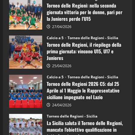
delle
Torneo delle Regioni: nella seconda
Regioni
di
giornata vittoria per le donne, pari per
calcio
la Juniores perde l’U15
a
5:
la
27/04/2026
Sicilia
Juniores
Calcio a 5
Torneo delle Regioni - Sicilia
è
Torneo delle Regioni, il riepilogo della
vicecampione
d’Italia
prima giornata: vincono U15, U17 e
Juniores
25/04/2026
Calcio a 5
Torneo delle Regioni - Sicilia
Torneo delle Regioni 2026 C5: dal 25
Aprile al 1 Maggio le Rappresentative
siciliane impegnate nel Lazio
24/04/2026
Torneo delle Regioni - Sicilia
La Sicilia saluta il Torneo delle Regioni,
mancato l’obiettivo qualificazione in