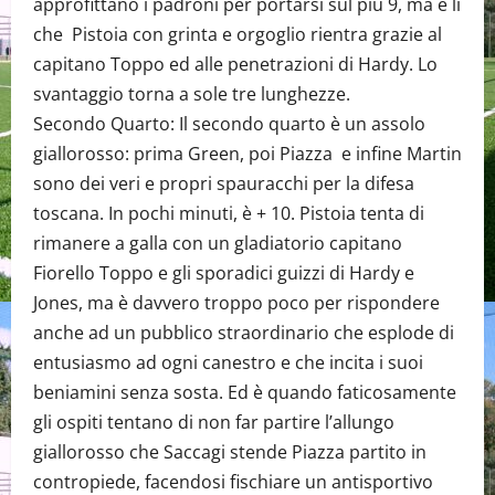
approfittano i padroni per portarsi sul più 9, ma è lì
che Pistoia con grinta e orgoglio rientra grazie al
capitano Toppo ed alle penetrazioni di Hardy. Lo
svantaggio torna a sole tre lunghezze.
Secondo Quarto: Il secondo quarto è un assolo
giallorosso: prima Green, poi Piazza e infine Martin
sono dei veri e propri spauracchi per la difesa
toscana. In pochi minuti, è + 10. Pistoia tenta di
rimanere a galla con un gladiatorio capitano
Fiorello Toppo e gli sporadici guizzi di Hardy e
Jones, ma è davvero troppo poco per rispondere
anche ad un pubblico straordinario che esplode di
entusiasmo ad ogni canestro e che incita i suoi
beniamini senza sosta. Ed è quando faticosamente
gli ospiti tentano di non far partire l’allungo
giallorosso che Saccagi stende Piazza partito in
contropiede, facendosi fischiare un antisportivo