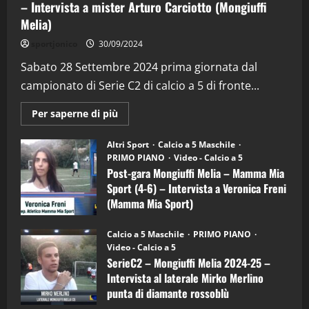
– Intervista a mister Arturo Carciotto (Mongiuffi
Melia)
"SportEmpire" in Podcast
Sport News
sportjonico
30/09/2024
“SportEmpire” in Podcast: 29^ Puntata
(Martedi 28 Aprile 2026)
Sabato 28 Settembre 2024 prima giornata dal
campionato di Serie C2 di calcio a 5 di fronte...
28/04/2026
2
Maggiori
Per saperne di più
informazioni
"SportEmpire" in Podcast
su
“SportEmpire” in Podcast: 28^ Puntata
Post-
Altri Sport
Calcio a 5 Maschile
gara
(Martedi 21 Aprile 2026)
PRIMO PIANO
Video - Calcio a 5
Mongiuffi
Melia
Post-gara Mongiuffi Melia – Mamma Mia
21/04/2026
–
3
Sport (4-6) – Intervista a Veronica Freni
Mamma
Mia
(Mamma Mia Sport)
Sport
"SportEmpire" in Podcast
Sport News
(4-
30/09/2024
6)
“SportEmpire” in Podcast: 27^ Puntata
Calcio a 5 Maschile
PRIMO PIANO
–
(Martedi 14 Aprile 2026)
Video - Calcio a 5
Intervista
a
SerieC2 – Mongiuffi Melia 2024-25 –
15/04/2026
mister
4
Intervista al laterale Mirko Merlino
Arturo
Carciotto
punta di diamante rossoblù
(Mongiuffi
Melia)
"SportEmpire" in Podcast