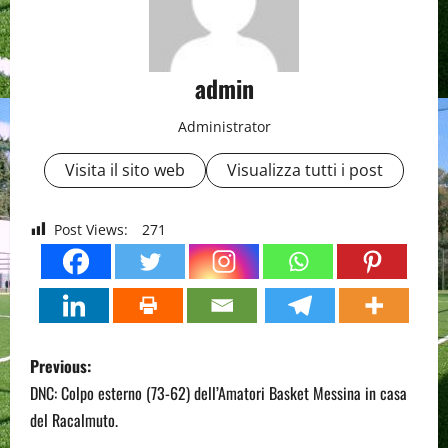
admin
Administrator
Visita il sito web
Visualizza tutti i post
Post Views:
271
P
Previous:
o
DNC: Colpo esterno (73-62) dell’Amatori Basket Messina in casa
del Racalmuto.
s