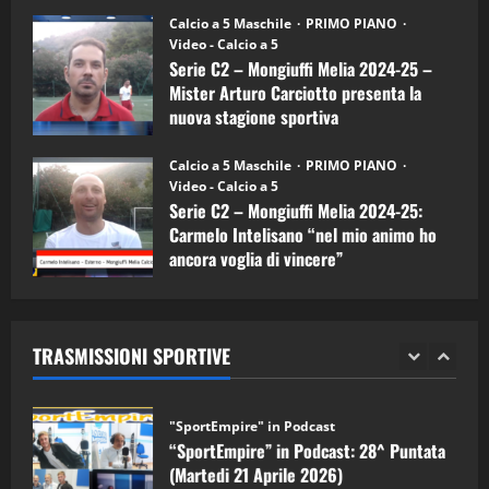
26/09/2024
“SportEmpire” in Podcast: 26^ Puntata
Calcio a 5 Maschile
PRIMO PIANO
(Martedi 07 Aprile 2026)
Video - Calcio a 5
Serie C2 – Mongiuffi Melia 2024-25 –
08/04/2026
5
Mister Arturo Carciotto presenta la
nuova stagione sportiva
"SportEmpire" in Podcast
11/09/2024
“SportEmpire” in Podcast: 30^ Puntata
Calcio a 5 Maschile
PRIMO PIANO
(Martedi 05 Maggio 2026)
Video - Calcio a 5
Serie C2 – Mongiuffi Melia 2024-25:
08/05/2026
1
Carmelo Intelisano “nel mio animo ho
ancora voglia di vincere”
"SportEmpire" in Podcast
Sport News
05/09/2024
“SportEmpire” in Podcast: 29^ Puntata
(Martedi 28 Aprile 2026)
TRASMISSIONI SPORTIVE
28/04/2026
2
"SportEmpire" in Podcast
“SportEmpire” in Podcast: 28^ Puntata
(Martedi 21 Aprile 2026)