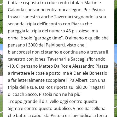
botta e risposta tra i due centri titolari Martin e
Galanda che vanno entrambi a segno. Per Pistoia
trova il canestro anche Tavernari segnando la sua
seconda tripla dell’incontro con Piazza che
pareggia la tripla del numero 45 pistoiese, ma
ormai è solo “garbage time”. O almeno è quello che
pensano i 3000 del PalAlberti, visto che i
biancorossi non ci stanno e continuano a trovare il
canestro con Jones, Tavernari e Saccagi sfiorando i
-10. Ci pensano Matteo Da Ros e Alessandro Piazza
a rimettere le cose a posto, ma è Daniele Bonessio
a far letteralmente scoppiare il PalAlberti con una
tripla delle sue. Da Ros riporta sul più 20 i ragazzi
di coach Sacco, Pistoia non ne ha più.
Troppo grande il dislivello oggi contro questa
Sigma e contro questo pubblico. Vince Barcellona
che batte la capolista Pistoia e si aggiudica la terza