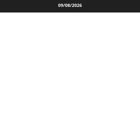
Salta
09/08/2026
al
contenuto