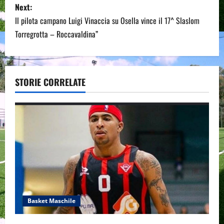
Next:
t
Il pilota campano Luigi Vinaccia su Osella vince il 17^ Slaslom
n
Torregrotta – Roccavaldina”
a
v
STORIE CORRELATE
i
g
a
t
i
o
Basket Maschile