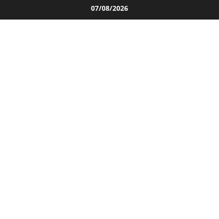
Salta
07/08/2026
al
contenuto