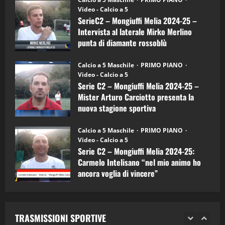
–
(Martedi 14 Aprile 2026)
Video - Calcio a 5
Intervista
a
SerieC2 – Mongiuffi Melia 2024-25 –
15/04/2026
mister
4
Intervista al laterale Mirko Merlino
Arturo
Carciotto
punta di diamante rossoblù
(Mongiuffi
Melia)
"SportEmpire" in Podcast
26/09/2024
“SportEmpire” in Podcast: 26^ Puntata
Calcio a 5 Maschile
PRIMO PIANO
(Martedi 07 Aprile 2026)
Video - Calcio a 5
Serie C2 – Mongiuffi Melia 2024-25 –
08/04/2026
5
Mister Arturo Carciotto presenta la
nuova stagione sportiva
"SportEmpire" in Podcast
11/09/2024
“SportEmpire” in Podcast: 30^ Puntata
Calcio a 5 Maschile
PRIMO PIANO
(Martedi 05 Maggio 2026)
Video - Calcio a 5
Serie C2 – Mongiuffi Melia 2024-25:
08/05/2026
1
Carmelo Intelisano “nel mio animo ho
ancora voglia di vincere”
"SportEmpire" in Podcast
Sport News
05/09/2024
“SportEmpire” in Podcast: 29^ Puntata
(Martedi 28 Aprile 2026)
TRASMISSIONI SPORTIVE
28/04/2026
2