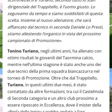
scommettersi e Turiano, secondo tutto lo staff
dirigenziale del Trappitello, è l’uomo giusto. Lo
seguivamo da tempo e siamo soddisfatti di questa
scelta. Insieme al nuovo allenatore, che sarà
affiancato dal tecnico in seconda Daniele Lo Presti,
stiamo allestendo l’organico in vista del prossimo
campionato di Promozione»
.
Tonino Turiano,
negli ultimi anni, ha allenato con
ottimi risultati le giovanili del Taormina calcio,
mentre nell’ultima stagione è stato anche uno dei
due tecnici della prima squadra biancazzurra nel
torneo di Promozione. Oltre che dal Trappitello,
Turiano
, in questi ultimi due mesi, è stato
contattato da altre formazioni, tra cui il Castelmola
di Seconda categoria e un altro club prossimo a
essere ripescato in Eccellenza, dove il mister della
«Perla dello Jonio» sarebbe andato a fare