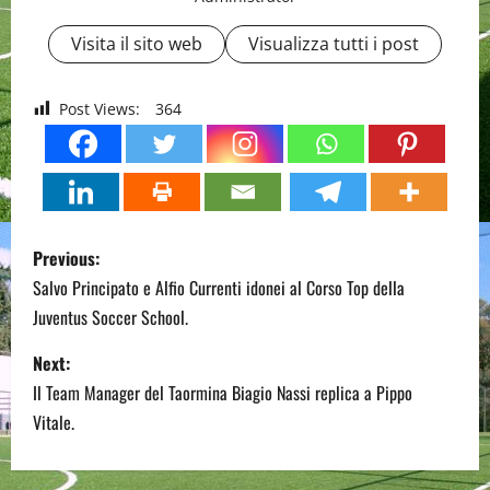
Visita il sito web
Visualizza tutti i post
Post Views:
364
P
Previous:
o
Salvo Principato e Alfio Currenti idonei al Corso Top della
Juventus Soccer School.
s
Next:
t
Il Team Manager del Taormina Biagio Nassi replica a Pippo
n
Vitale.
a