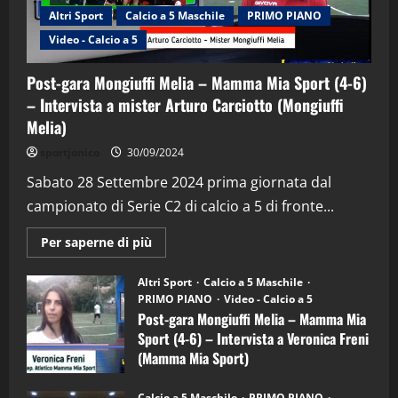
Altri Sport
Calcio a 5 Maschile
PRIMO PIANO
Video - Calcio a 5
Post-gara Mongiuffi Melia – Mamma Mia Sport (4-6)
– Intervista a mister Arturo Carciotto (Mongiuffi
Melia)
"SportEmpire" in Podcast
Sport News
sportjonico
30/09/2024
“SportEmpire” in Podcast: 29^ Puntata
(Martedi 28 Aprile 2026)
Sabato 28 Settembre 2024 prima giornata dal
campionato di Serie C2 di calcio a 5 di fronte...
28/04/2026
2
Maggiori
Per saperne di più
informazioni
"SportEmpire" in Podcast
su
“SportEmpire” in Podcast: 28^ Puntata
Post-
Altri Sport
Calcio a 5 Maschile
gara
(Martedi 21 Aprile 2026)
PRIMO PIANO
Video - Calcio a 5
Mongiuffi
Melia
Post-gara Mongiuffi Melia – Mamma Mia
21/04/2026
–
3
Sport (4-6) – Intervista a Veronica Freni
Mamma
Mia
(Mamma Mia Sport)
Sport
"SportEmpire" in Podcast
Sport News
(4-
30/09/2024
6)
“SportEmpire” in Podcast: 27^ Puntata
Calcio a 5 Maschile
PRIMO PIANO