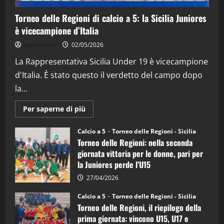
4
Torneo delle Regioni di calcio a 5: la Sicilia Juniores
è vicecampione d’Italia
"SportEmpire" in Podcast
“SportEmpire” in Podcast: 26^ Puntata
sportjonico
02/05/2026
(Martedi 07 Aprile 2026)
La Rappresentativa Sicilia Under 19 è vicecampione
08/04/2026
5
d'Italia. È stato questo il verdetto del campo dopo
la...
Maggiori
Per saperne di più
informazioni
su
Torneo
Calcio a 5
Torneo delle Regioni - Sicilia
delle
Torneo delle Regioni: nella seconda
Regioni
di
giornata vittoria per le donne, pari per
calcio
la Juniores perde l’U15
a
5:
la
27/04/2026
Sicilia
Juniores
Calcio a 5
Torneo delle Regioni - Sicilia
è
Torneo delle Regioni, il riepilogo della
vicecampione
d’Italia
prima giornata: vincono U15, U17 e