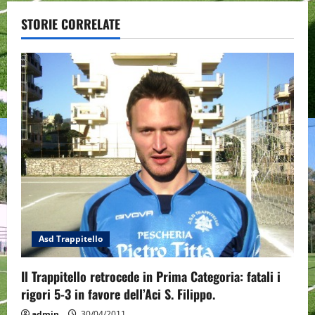
v
STORIE CORRELATE
i
g
a
t
i
o
n
Asd Trappitello
Il Trappitello retrocede in Prima Categoria: fatali i
rigori 5-3 in favore dell’Aci S. Filippo.
admin
30/04/2011