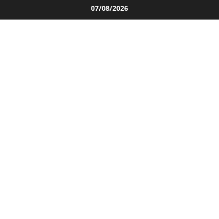
Salta
07/08/2026
al
contenuto