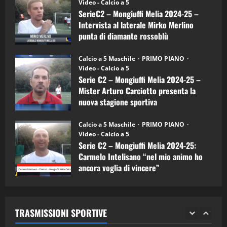
(Martedi 14 Aprile 2026)
Video - Calcio a 5
Intervista
a
SerieC2 – Mongiuffi Melia 2024-25 –
15/04/2026
mister
4
Intervista al laterale Mirko Merlino
Arturo
Carciotto
punta di diamante rossoblù
(Mongiuffi
Melia)
"SportEmpire" in Podcast
26/09/2024
“SportEmpire” in Podcast: 26^ Puntata
Calcio a 5 Maschile
PRIMO PIANO
(Martedi 07 Aprile 2026)
Video - Calcio a 5
Serie C2 – Mongiuffi Melia 2024-25 –
08/04/2026
5
Mister Arturo Carciotto presenta la
nuova stagione sportiva
"SportEmpire" in Podcast
11/09/2024
“SportEmpire” in Podcast: 30^ Puntata
Calcio a 5 Maschile
PRIMO PIANO
(Martedi 05 Maggio 2026)
Video - Calcio a 5
Serie C2 – Mongiuffi Melia 2024-25:
08/05/2026
1
Carmelo Intelisano “nel mio animo ho
ancora voglia di vincere”
"SportEmpire" in Podcast
Sport News
05/09/2024
“SportEmpire” in Podcast: 29^ Puntata
(Martedi 28 Aprile 2026)
TRASMISSIONI SPORTIVE
28/04/2026
2