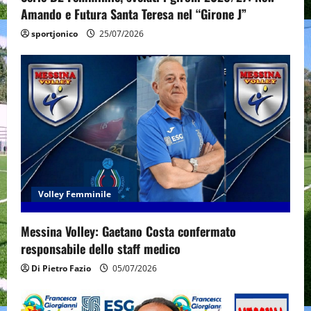
o
Amando e Futura Santa Teresa nel “Girone J”
n
sportjonico
25/07/2026
Volley Femminile
Messina Volley: Gaetano Costa confermato
responsabile dello staff medico
Di Pietro Fazio
05/07/2026