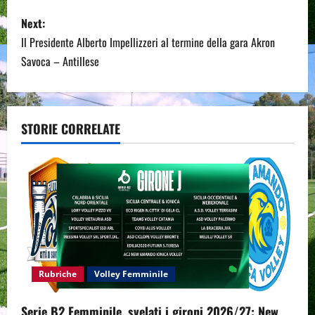
s
Next:
Il Presidente Alberto Impellizzeri al termine della gara Akron
t
Savoca – Antillese
n
a
STORIE CORRELATE
v
i
g
a
t
Rubriche
Volley Femminile
i
Serie B2 Femminile, svelati i gironi 2026/27: New