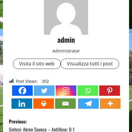
admin
Administrator
Visita il sito web
Visualizza tutti i post
Post Views:
302
P
Previous:
o
Sintesi: Akron Savoca – Antillese: 0-1