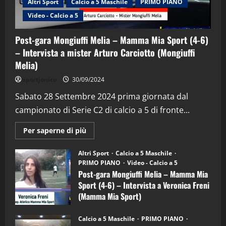
Altri Sport
Calcio a 5 Maschile
PRIMO PIANO
Video - Calcio a 5
Post-gara Mongiuffi Melia – Mamma Mia Sport (4-6)
– Intervista a mister Arturo Carciotto (Mongiuffi
Melia)
"SportEmpire" in Podcast
Sport News
sportjonico
30/09/2024
“SportEmpire” in Podcast: 29^ Puntata
(Martedi 28 Aprile 2026)
Sabato 28 Settembre 2024 prima giornata dal
campionato di Serie C2 di calcio a 5 di fronte...
28/04/2026
2
Maggiori
Per saperne di più
informazioni
"SportEmpire" in Podcast
su
“SportEmpire” in Podcast: 28^ Puntata
Post-
Altri Sport
Calcio a 5 Maschile
gara
(Martedi 21 Aprile 2026)
PRIMO PIANO
Video - Calcio a 5
Mongiuffi
Melia
Post-gara Mongiuffi Melia – Mamma Mia
21/04/2026
–
3
Sport (4-6) – Intervista a Veronica Freni
Mamma
Mia
(Mamma Mia Sport)
Sport
"SportEmpire" in Podcast
Sport News
(4-
30/09/2024
6)
“SportEmpire” in Podcast: 27^ Puntata
Calcio a 5 Maschile
PRIMO PIANO
–