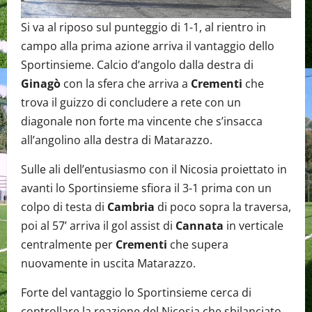
Si va al riposo sul punteggio di 1-1, al rientro in
campo alla prima azione arriva il vantaggio dello
Sportinsieme. Calcio d’angolo dalla destra di
Ginagò
con la sfera che arriva a
Crementi
che
trova il guizzo di concludere a rete con un
diagonale non forte ma vincente che s’insacca
all’angolino alla destra di Matarazzo.
Sulle ali dell’entusiasmo con il Nicosia proiettato in
avanti lo Sportinsieme sfiora il 3-1 prima con un
colpo di testa di
Cambria
di poco sopra la traversa,
poi al 57’ arriva il gol assist di
Cannata
in verticale
centralmente per
Crementi
che supera
nuovamente in uscita Matarazzo.
Forte del vantaggio lo Sportinsieme cerca di
controllare la reazione del Nicosia che sbilanciato