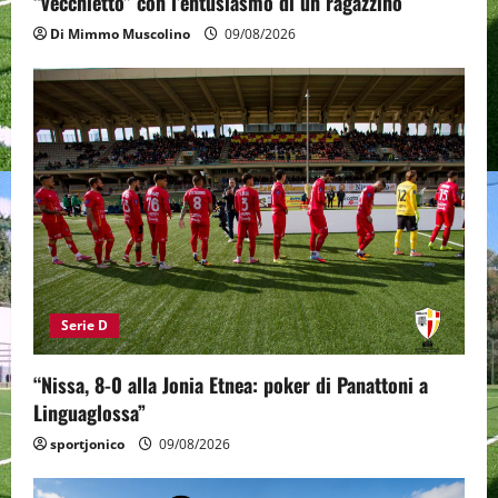
“vecchietto” con l’entusiasmo di un ragazzino
Di Mimmo Muscolino
09/08/2026
Serie D
“Nissa, 8-0 alla Jonia Etnea: poker di Panattoni a
Linguaglossa”
sportjonico
09/08/2026