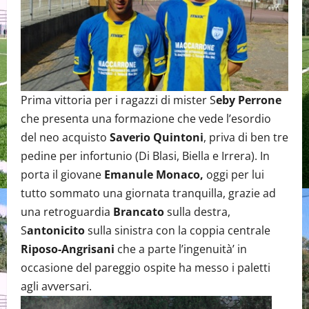
Prima vittoria per i ragazzi di mister S
eby Perrone
che presenta una formazione che vede l’esordio
del neo acquisto
Saverio Quintoni
, priva di ben tre
pedine per infortunio (Di Blasi, Biella e Irrera). In
porta il giovane
Emanule Monaco,
oggi per lui
tutto sommato una giornata tranquilla, grazie ad
una retroguardia
Brancato
sulla destra,
S
antonicito
sulla sinistra con la coppia centrale
Riposo-Angrisani
che a parte l’ingenuità’ in
occasione del pareggio ospite ha messo i paletti
agli avversari.