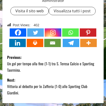
Administrator
Visita il sito web
Visualizza tutti i post
Post Views:
402
P
Previous:
o
Un gol per tempo alla fine (1-1) tra S. Teresa Calcio e Sporting
Taormina.
s
Next:
t
Vittoria al debutto per lo Zafferia (1-0) allo Sporting Club
n
Giardini.
a