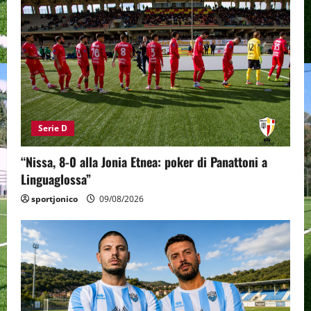
Serie D
“Nissa, 8-0 alla Jonia Etnea: poker di Panattoni a
Linguaglossa”
sportjonico
09/08/2026