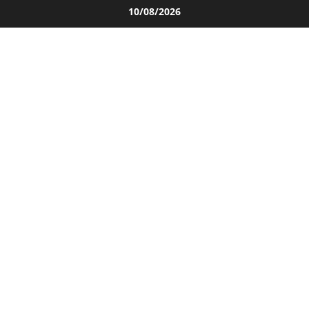
Salta
10/08/2026
al
contenuto