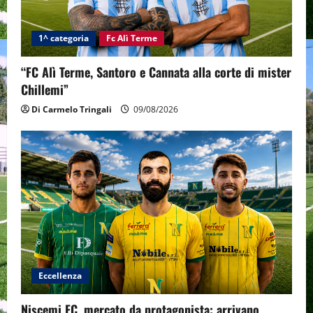
1^ categoria
Fc Alì Terme
“FC Alì Terme, Santoro e Cannata alla corte di mister
Chillemi”
Di Carmelo Tringali
09/08/2026
Eccellenza
Niscemi FC, mercato da protagonista: arrivano