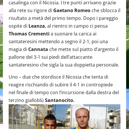
casalinga con il Nicosia. I tre punti arrivano grazie
alla rete su rigore di
Gaetano Romeo
che sblocca il
risultato a metà del primo tempo. Dopo i pareggio
ospite di
Leanza
, al rientro in campo ci pensa
Thomas Crementi
a suonare la carica ai
santateresini mettendo a segno il 2-1, poi una
magia di
Cannata
che mette sul piatto d’argento il
pallone del 3-1 sui piedi dell’attaccante
santateresino che sigla la sua doppietta personale.
Uno – due che stordisce il Nicosia che tenta di
reagire rischiando di subire il 4-1 in contropiede
nel finale di tempo con l’incursione dalla destra del
terzino gialloblù
Santanocito.