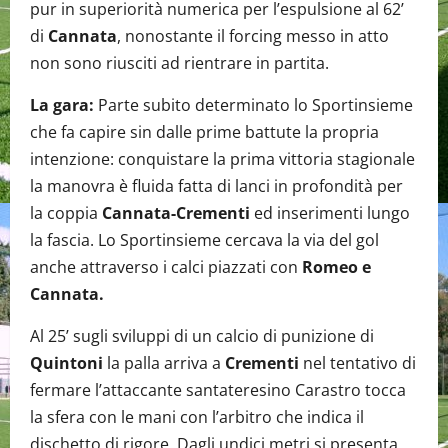
pur in superiorità numerica per l’espulsione al 62’
di
Cannata
, nonostante il forcing messo in atto
non sono riusciti ad rientrare in partita.
La gara:
Parte subito determinato lo Sportinsieme
che fa capire sin dalle prime battute la propria
intenzione: conquistare la prima vittoria stagionale
la manovra è fluida fatta di lanci in profondità per
la coppia
Cannata-Crementi
ed inserimenti lungo
la fascia. Lo Sportinsieme cercava la via del gol
anche attraverso i calci piazzati con
Romeo e
Cannata.
Al 25’ sugli sviluppi di un calcio di punizione di
Quintoni
la palla arriva a
Crementi
nel tentativo di
fermare l’attaccante santateresino Carastro tocca
la sfera con le mani con l’arbitro che indica il
dischetto di rigore. Dagli undici metri si presenta