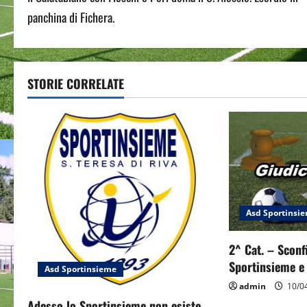
o
panchina di Fichera.
s
t
STORIE CORRELATE
n
a
v
i
g
Asd Sportinsi
a
2^ Cat. – Sconf
t
Sportinsieme e 
Asd Sportinsieme
i
admin
10/0
Adesso lo Sportinsieme non esiste