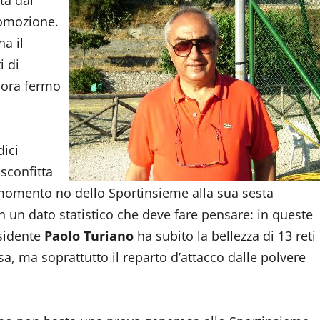
ta dal
romozione.
na il
i di
cora fermo
dici
sconfitta
l momento no dello Sportinsieme alla sua sesta
n un dato statistico che deve fare pensare: in queste
esidente
Paolo Turiano
ha subito la bellezza di 13 reti
a, ma soprattutto il reparto d’attacco dalle polvere