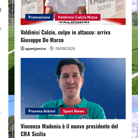
l
Promozione
Valdinisi Calcio Nizza
e
Valdinisi Calcio, colpo in attacco: arriva
Giuseppe De Marco
sportjonico
06/08/2026
a
Pianeta Arbitri
Sport News
Vincenzo Madonia è il nuovo presidente del
CRA Sicilia