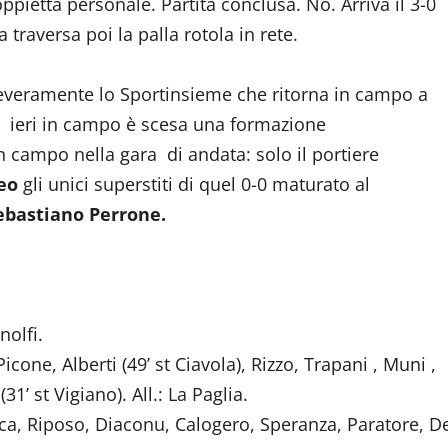
ppietta personale. Partita conclusa. No. Arriva il 3-0
 traversa poi la palla rotola in rete.
 severamente lo Sportinsieme che ritorna in campo a
 ieri in campo è scesa una formazione
 campo nella gara di andata: solo il portiere
eo
gli unici superstiti di quel 0-0 maturato al
ebastiano Perrone.
nolfi.
cone, Alberti (49’ st Ciavola), Rizzo, Trapani , Muni ,
’ st Vigiano). All.: La Paglia.
a, Riposo, Diaconu, Calogero, Speranza, Paratore, D