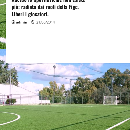
o
più: radiato dai ruoli della Figc.
Liberi i giocatori.
n
admin
21/06/2014