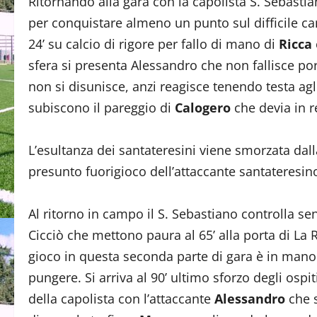
Ritornando alla gara con la capolista S. Sebast
per conquistare almeno un punto sul difficile ca
24’ su calcio di rigore per fallo di mano di
Ricca
sfera si presenta Alessandro che non fallisce po
non si disunisce, anzi reagisce tenendo testa agl
subiscono il pareggio di
Calogero
che devia in r
L’esultanza dei santateresini viene smorzata dall
presunto fuorigioco dell’attaccante santateresino.
Al ritorno in campo il S. Sebastiano controlla se
Cicciò che mettono paura al 65’ alla porta di La 
gioco in questa seconda parte di gara è in mano
pungere. Si arriva al 90’ ultimo sforzo degli ospit
della capolista con l’attaccante
Alessandro
che s