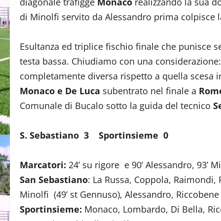
diagonale trafigge
Monaco
realizzando la sua do
di Minolfi servito da Alessandro prima colpisce la
Esultanza ed triplice fischio finale che punisce
testa bassa. Chiudiamo con una considerazione:
completamente diversa rispetto a quella scesa in
Monaco e De Luca
subentrato nel finale a
Rom
Comunale di Bucalo sotto la guida del tecnico
S
S. Sebastiano 3 Sportinsieme 0
Marcatori:
24’ su rigore e 90’ Alessandro, 93’ Mi
San Sebastiano
: La Russa, Coppola, Raimondi, Pi
Minolfi (49’ st Gennuso), Alessandro, Riccobene (31
Sportinsieme:
Monaco, Lombardo, Di Bella, Ricc