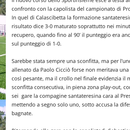
Il nuovo corso dello Sportinsieme esce a testa al
confronto con la capolista del campionato di P
In quel di Calascibetta la formazione santateresi
risultato dice 3-0 maturato soprattutto nei minut
recupero, quando fino al 90’ il punteggio era an
sul punteggio di 1-0.
Sarebbe stata sempre una sconfitta, ma per l’un
allenato da Paolo Cicciò forse non meritava una 
così pesante, ma il crollo nel finale evidenzia i
sconfitta consecutiva, in piena zona play-out, co
sei gare la compagine santateresina cara al Pr
mettendo a segno solo uno, sotto accusa la difes
bagnate.