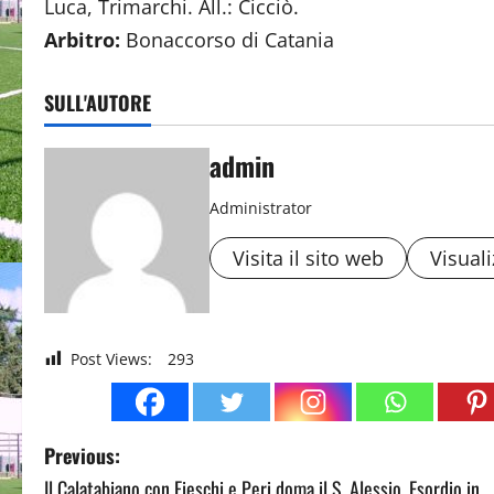
Luca, Trimarchi. All.: Cicciò.
Arbitro:
Bonaccorso di Catania
SULL'AUTORE
admin
Administrator
Visita il sito web
Visuali
Post Views:
293
P
Previous:
Il Calatabiano con Fieschi e Peri doma il S. Alessio. Esordio in