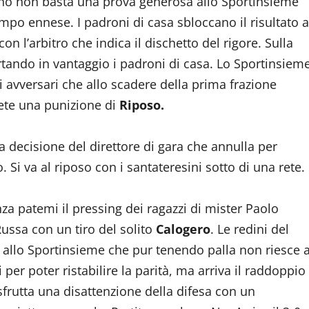
iano non basta una prova generosa allo Sportinsieme
mpo ennese. I padroni di casa sbloccano il risultato a
con l’arbitro che indica il dischetto del rigore. Sulla
rtando in vantaggio i padroni di casa. Lo Sportinsiem
i avversari che allo scadere della prima frazione
ete una punizione di
Riposo.
a decisione del direttore di gara che annulla per
 Si va al riposo con i santateresini sotto di una rete.
nza patemi il pressing dei ragazzi di mister Paolo
Russa con un tiro del solito
Calogero
. Le redini del
 allo Sportinsieme che pur tenendo palla non riesce 
i per poter ristabilire la parità, ma arriva il raddoppio
frutta una disattenzione della difesa con un