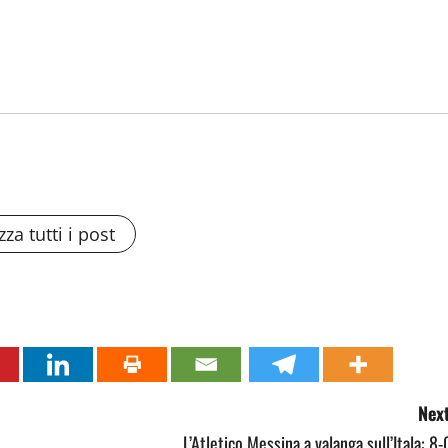
zza tutti i post
Next
L’Atletico Messina a valanga sull’Itala: 8-