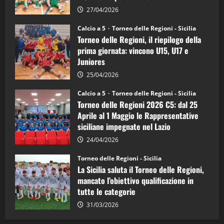
5:
la
27/04/2026
Sicilia
Juniores
Calcio a 5
Torneo delle Regioni - Sicilia
è
Torneo delle Regioni, il riepilogo della
vicecampione
d’Italia
prima giornata: vincono U15, U17 e
Juniores
25/04/2026
Calcio a 5
Torneo delle Regioni - Sicilia
Torneo delle Regioni 2026 C5: dal 25
Aprile al 1 Maggio le Rappresentative
siciliane impegnate nel Lazio
24/04/2026
Torneo delle Regioni - Sicilia
La Sicilia saluta il Torneo delle Regioni,
mancato l’obiettivo qualificazione in
tutte le categorie
31/03/2026