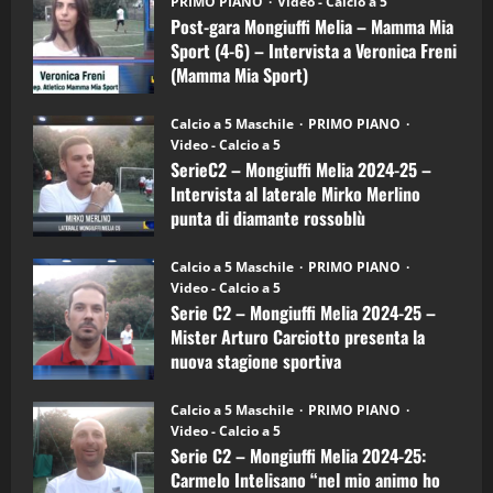
(Martedi 21 Aprile 2026)
PRIMO PIANO
Video - Calcio a 5
Mongiuffi
Melia
Post-gara Mongiuffi Melia – Mamma Mia
21/04/2026
–
3
Sport (4-6) – Intervista a Veronica Freni
Mamma
Mia
(Mamma Mia Sport)
Sport
"SportEmpire" in Podcast
Sport News
(4-
30/09/2024
6)
“SportEmpire” in Podcast: 27^ Puntata
Calcio a 5 Maschile
PRIMO PIANO
–
(Martedi 14 Aprile 2026)
Video - Calcio a 5
Intervista
a
SerieC2 – Mongiuffi Melia 2024-25 –
15/04/2026
mister
4
Intervista al laterale Mirko Merlino
Arturo
Carciotto
punta di diamante rossoblù
(Mongiuffi
Melia)
"SportEmpire" in Podcast
26/09/2024
“SportEmpire” in Podcast: 26^ Puntata
Calcio a 5 Maschile
PRIMO PIANO
(Martedi 07 Aprile 2026)
Video - Calcio a 5
Serie C2 – Mongiuffi Melia 2024-25 –
08/04/2026
5
Mister Arturo Carciotto presenta la
nuova stagione sportiva
"SportEmpire" in Podcast
11/09/2024
“SportEmpire” in Podcast: 30^ Puntata
Calcio a 5 Maschile
PRIMO PIANO
(Martedi 05 Maggio 2026)
Video - Calcio a 5
Serie C2 – Mongiuffi Melia 2024-25:
08/05/2026
1
Carmelo Intelisano “nel mio animo ho