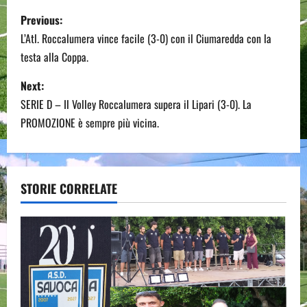
P
Previous:
o
L’Atl. Roccalumera vince facile (3-0) con il Ciumaredda con la
testa alla Coppa.
s
Next:
t
SERIE D – Il Volley Roccalumera supera il Lipari (3-0). La
n
PROMOZIONE è sempre più vicina.
a
v
STORIE CORRELATE
i
g
a
t