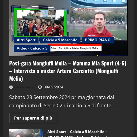
Altri Sport
Calcio a 5 Maschile
PRIMO PIANO
Video - Calcio a 5
Post-gara Mongiuffi Melia – Mamma Mia Sport (4-6)
– Intervista a mister Arturo Carciotto (Mongiuffi
Melia)
"SportEmpire" in Podcast
Sport News
sportjonico
30/09/2024
“SportEmpire” in Podcast: 29^ Puntata
(Martedi 28 Aprile 2026)
Sabato 28 Settembre 2024 prima giornata dal
campionato di Serie C2 di calcio a 5 di fronte...
28/04/2026
2
Maggiori
Per saperne di più
informazioni
"SportEmpire" in Podcast
su
“SportEmpire” in Podcast: 28^ Puntata
Post-
Altri Sport
Calcio a 5 Maschile
gara