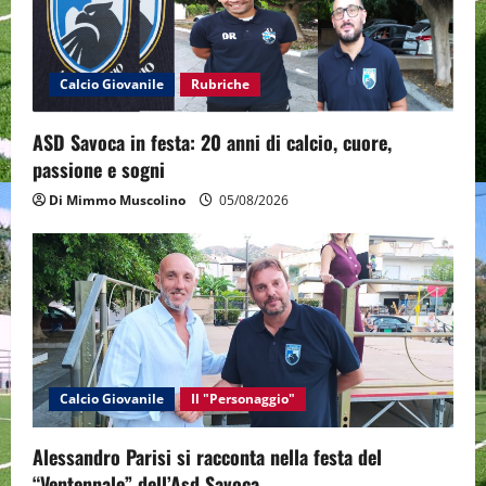
i
o
Calcio Giovanile
Rubriche
n
ASD Savoca in festa: 20 anni di calcio, cuore,
passione e sogni
Di Mimmo Muscolino
05/08/2026
Calcio Giovanile
Il "Personaggio"
Alessandro Parisi si racconta nella festa del
“Ventennale” dell’Asd Savoca