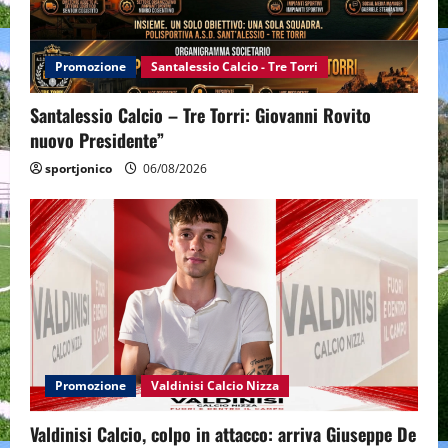
Promozione
Santalessio Calcio - Tre Torri
Santalessio Calcio – Tre Torri: Giovanni Rovito
nuovo Presidente”
sportjonico
06/08/2026
Promozione
Valdinisi Calcio Nizza
Valdinisi Calcio, colpo in attacco: arriva Giuseppe De