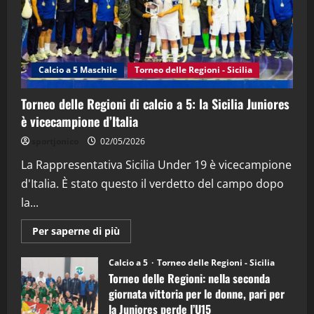
"SportEmpire" in Podcast
Sport News
“SportEmpire” in Podcast: 27^ Puntata
(Martedi 14 Aprile 2026)
Calcio a 5 Maschile
Torneo delle Regioni - Sicilia
15/04/2026
4
Torneo delle Regioni di calcio a 5: la Sicilia Juniores
è vicecampione d’Italia
"SportEmpire" in Podcast
“SportEmpire” in Podcast: 26^ Puntata
sportjonico
02/05/2026
(Martedi 07 Aprile 2026)
La Rappresentativa Sicilia Under 19 è vicecampione
08/04/2026
5
d'Italia. È stato questo il verdetto del campo dopo
la...
Maggiori
Per saperne di più
informazioni
su
Torneo
Calcio a 5
Torneo delle Regioni - Sicilia
delle
Torneo delle Regioni: nella seconda
Regioni
di
giornata vittoria per le donne, pari per
calcio
la Juniores perde l’U15
a