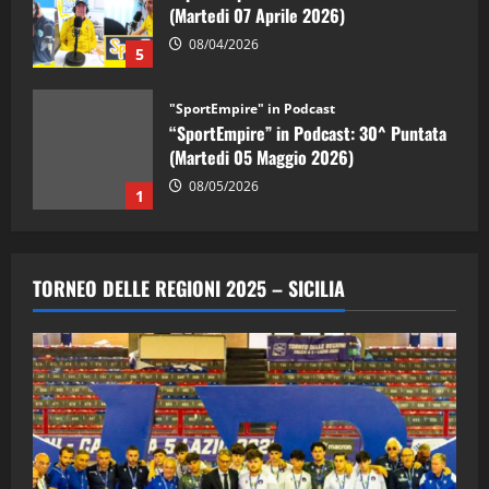
(Martedi 07 Aprile 2026)
08/04/2026
5
"SportEmpire" in Podcast
“SportEmpire” in Podcast: 30^ Puntata
(Martedi 05 Maggio 2026)
08/05/2026
1
"SportEmpire" in Podcast
Sport News
“SportEmpire” in Podcast: 29^ Puntata
TORNEO DELLE REGIONI 2025 – SICILIA
(Martedi 28 Aprile 2026)
28/04/2026
2
"SportEmpire" in Podcast
“SportEmpire” in Podcast: 28^ Puntata
(Martedi 21 Aprile 2026)
21/04/2026
3