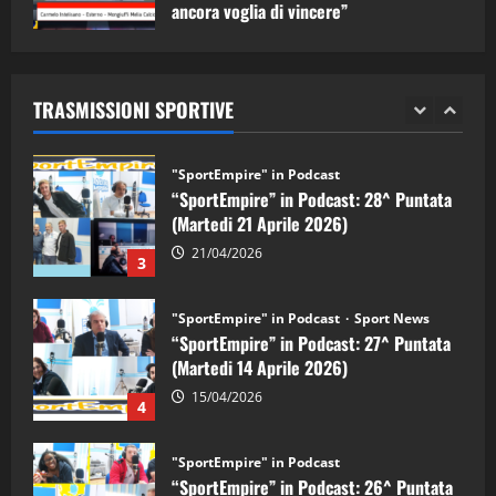
ancora voglia di vincere”
"SportEmpire" in Podcast
Sport News
05/09/2024
“SportEmpire” in Podcast: 29^ Puntata
(Martedi 28 Aprile 2026)
TRASMISSIONI SPORTIVE
28/04/2026
2
"SportEmpire" in Podcast
“SportEmpire” in Podcast: 28^ Puntata
(Martedi 21 Aprile 2026)
21/04/2026
3
"SportEmpire" in Podcast
Sport News
“SportEmpire” in Podcast: 27^ Puntata
(Martedi 14 Aprile 2026)
15/04/2026
4
"SportEmpire" in Podcast
“SportEmpire” in Podcast: 26^ Puntata