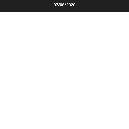
Salta
07/08/2026
al
contenuto