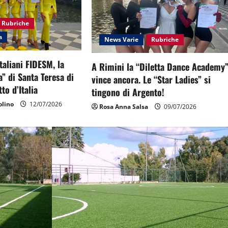
Rubriche
a
News Varie
Rubriche
taliani FIDESM, la
A Rimini la “Diletta Dance Academy
” di Santa Teresa di
vince ancora. Le “Star Ladies” si
tto d’Italia
tingono di Argento!
lino
12/07/2026
Rosa Anna Salsa
09/07/2026