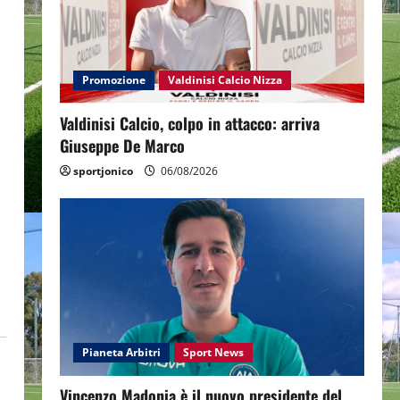
Promozione
Valdinisi Calcio Nizza
Valdinisi Calcio, colpo in attacco: arriva
Giuseppe De Marco
sportjonico
06/08/2026
.
Pianeta Arbitri
Sport News
Vincenzo Madonia è il nuovo presidente del