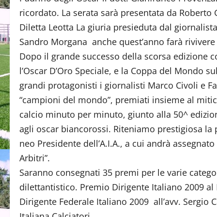
ricordato. La serata sarà presentata da Roberto G
Diletta Leotta La giuria presieduta dal giornalist
Sandro Morgana anche quest’anno farà rivivere 
Dopo il grande successo della scorsa edizione c
l’Oscar D’Oro Speciale, e la Coppa del Mondo sul
grandi protagonisti i giornalisti Marco Civoli e Fa
“campioni del mondo”, premiati insieme al mitico 
calcio minuto per minuto, giunto alla 50^ edizi
agli oscar biancorossi. Riteniamo prestigiosa la
neo Presidente dell’A.I.A., a cui andrà assegnato l
Arbitri”.
Saranno consegnati 35 premi per le varie categor
dilettantistico. Premio Dirigente Italiano 2009 a
Dirigente Federale Italiano 2009 all’avv. Sergio
Italiana Calciatori.