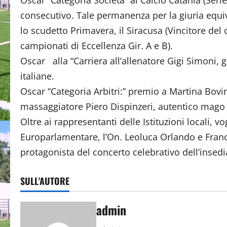
Oscar “Categoria Società” al Calcio Catania (Serie
consecutivo. Tale permanenza per la giuria equiva
lo scudetto Primavera, il Siracusa (Vincitore del
campionati di Eccellenza Gir. A e B).
Oscar alla “Carriera all’allenatore Gigi Simoni, g
italiane.
Oscar “Categoria Arbitri:” premio a Martina Bovini
massaggiatore Piero Dispinzeri, autentico mago de
Oltre ai rappresentanti delle Istituzioni locali, 
Europarlamentare, l’On. Leoluca Orlando e Franc
protagonista del concerto celebrativo dell’insed
SULL'AUTORE
admin