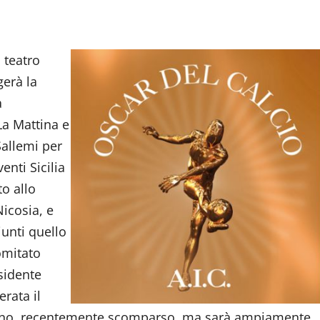
 teatro
gerà la
a
La Mattina e
Sallemi per
enti Sicilia
to allo
icosia, e
iunti quello
omitato
sidente
rata il
nzano, recentemente scomparso, ma sarà ampiamente