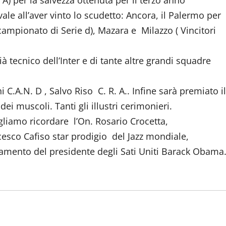
 A) per la salvezza ottenuta per il terzo anno
le all’aver vinto lo scudetto: Ancora, il Palermo per
 campionato di Serie d), Mazara e Milazzo ( Vincitori
ià tecnico dell’Inter e di tante altre grandi squadre
 C.A.N. D , Salvo Riso C. R. A.. Infine sarà premiato il
i muscoli. Tanti gli illustri cerimonieri.
vogliamo ricordare l’On. Rosario Crocetta,
esco Cafiso star prodigio del Jazz mondiale,
iamento del presidente degli Sati Uniti Barack Obama