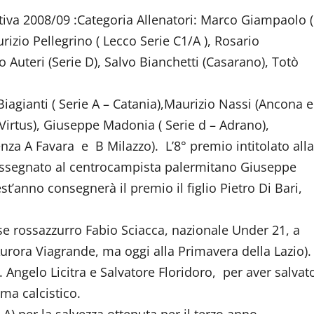
portiva 2008/09 :Categoria Allenatori: Marco Giampaolo (
urizio Pellegrino ( Lecco Serie C1/A ), Rosario
 Auteri (Serie D), Salvo Bianchetti (Casarano), Totò
agianti ( Serie A – Catania),Maurizio Nassi (Ancona e
a Virtus), Giuseppe Madonia ( Serie d – Adrano),
za A Favara e B Milazzo). L’8° premio intitolato alla
 assegnato al centrocampista palermitano Giuseppe
st’anno consegnerà il premio il figlio Pietro Di Bari,
ese rossazzurro Fabio Sciacca, nazionale Under 21, a
rora Viagrande, ma oggi alla Primavera della Lazio).
r. Angelo Licitra e Salvatore Floridoro, per aver salvat
ma calcistico.