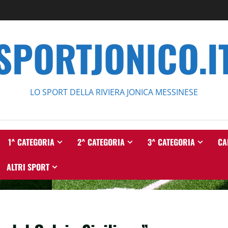
SPORTJONICO.I
LO SPORT DELLA RIVIERA JONICA MESSINESE
1^ CATEGORIA
2^ CATEGORIA
3^ CATEGORIA
CA
ALTRI SPORT