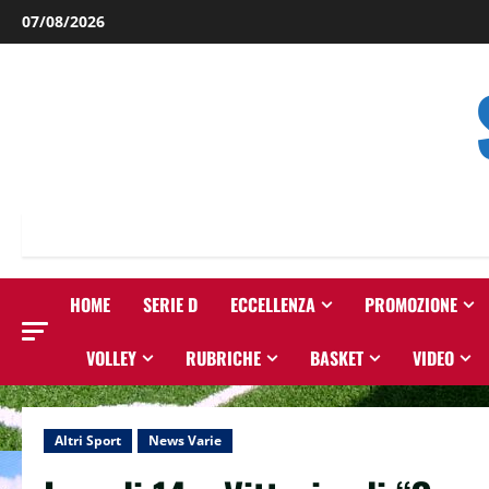
Salta
07/08/2026
al
contenuto
HOME
SERIE D
ECCELLENZA
PROMOZIONE
VOLLEY
RUBRICHE
BASKET
VIDEO
Altri Sport
News Varie