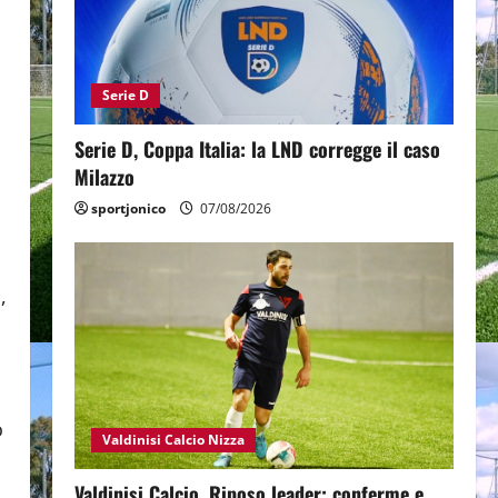
Serie D
Serie D, Coppa Italia: la LND corregge il caso
Milazzo
sportjonico
07/08/2026
,
o
Valdinisi Calcio Nizza
Valdinisi Calcio, Riposo leader: conferme e