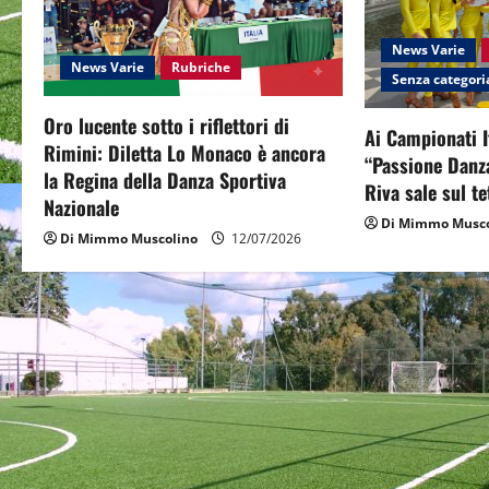
v
News Varie
News Varie
Rubriche
i
Senza categori
g
Oro lucente sotto i riflettori di
Ai Campionati I
Rimini: Diletta Lo Monaco è ancora
“Passione Danza
a
la Regina della Danza Sportiva
Riva sale sul te
Nazionale
t
Di Mimmo Musco
Di Mimmo Muscolino
12/07/2026
i
o
n