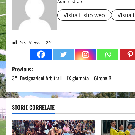
Administrator
Visita il sito web
Visuali
Post Views:
291
P
Previous:
3°- Designazioni Arbitrali – IX giornata – Girone B
o
s
t
STORIE CORRELATE
n
a