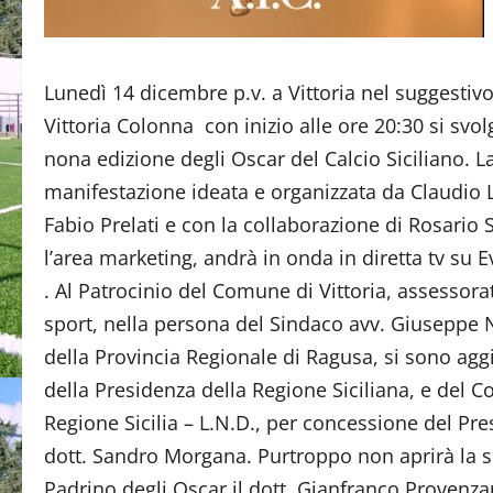
Lunedì 14 dicembre p.v. a Vittoria nel suggestivo
Vittoria Colonna con inizio alle ore 20:30 si svol
nona edizione degli Oscar del Calcio Siciliano. L
manifestazione ideata e organizzata da Claudio 
Fabio Prelati e con la collaborazione di Rosario 
l’area marketing, andrà in onda in diretta tv su Ev
. Al Patrocinio del Comune di Vittoria, assessora
sport, nella persona del Sindaco avv. Giuseppe N
della Provincia Regionale di Ragusa, si sono agg
della Presidenza della Regione Siciliana, e del C
Regione Sicilia – L.N.D., per concessione del Pre
dott. Sandro Morgana. Purtroppo non aprirà la se
Padrino degli Oscar il dott. Gianfranco Prove