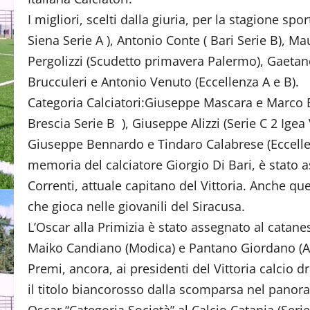
I migliori, scelti dalla giuria, per la stagione s
Siena Serie A ), Antonio Conte ( Bari Serie B), Ma
Pergolizzi (Scudetto primavera Palermo), Gaetano
Brucculeri e Antonio Venuto (Eccellenza A e B).
Categoria Calciatori:Giuseppe Mascara e Marco Bi
Brescia Serie B ), Giuseppe Alizzi (Serie C 2 Ige
Giuseppe Bennardo e Tindaro Calabrese (Eccellen
memoria del calciatore Giorgio Di Bari, è stato
Correnti, attuale capitano del Vittoria. Anche que
che gioca nelle giovanili del Siracusa.
L’Oscar alla Primizia è stato assegnato al catan
Maiko Candiano (Modica) e Pantano Giordano (Au
Premi, ancora, ai presidenti del Vittoria calcio d
il titolo biancorosso dalla scomparsa nel panora