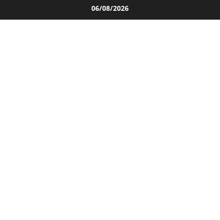
Salta
06/08/2026
al
contenuto