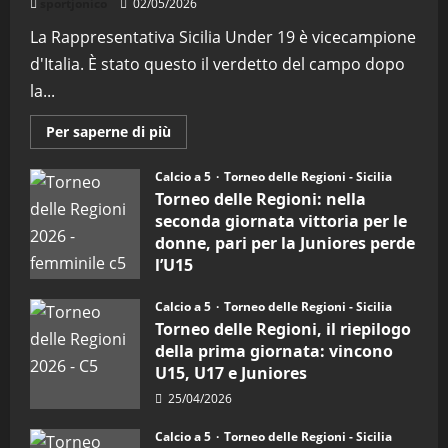
sportjonico
02/05/2026
La Rappresentativa Sicilia Under 19 è vicecampione
d'Italia. È stato questo il verdetto del campo dopo
la...
Maggiori
Per saperne di più
informazioni
su
Torneo
Calcio a 5
Torneo delle Regioni - Sicilia
delle
Torneo delle Regioni: nella
Regioni
di
seconda giornata vittoria per le
calcio
donne, pari per la Juniores perde
a
5:
l’U15
la
Sicilia
27/04/2026
Juniores
Calcio a 5
Torneo delle Regioni - Sicilia
è
vicecampione
Torneo delle Regioni, il riepilogo
d’Italia
della prima giornata: vincono
U15, U17 e Juniores
25/04/2026
Calcio a 5
Torneo delle Regioni - Sicilia