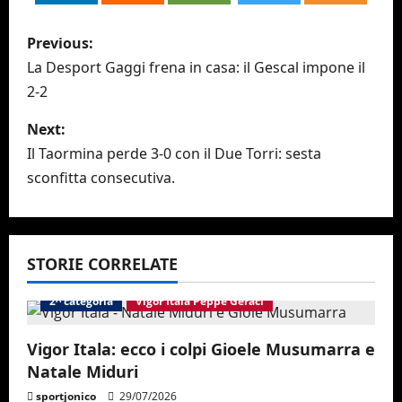
P
Previous:
o
La Desport Gaggi frena in casa: il Gescal impone il
2-2
s
Next:
t
Il Taormina perde 3-0 con il Due Torri: sesta
n
sconfitta consecutiva.
a
v
STORIE CORRELATE
i
2^ categoria
Vigor Itala Peppe Geraci
g
Vigor Itala: ecco i colpi Gioele Musumarra e
a
Natale Miduri
sportjonico
29/07/2026