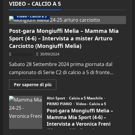
VIDEO – CALCIO A 5
Altri Sport
Calcio a 5 Maschile
PRIMO PIANO
Video - Calcio a 5
Post-gara Mongiuffi Melia – Mamma Mia
Sport (4-6) – Intervista a mister Arturo
Carciotto (Mongiuffi Melia)
sportjonico
30/09/2024
Sabato 28 Settembre 2024 prima giornata dal
campionato di Serie C2 di calcio a 5 di fronte...
Maggiori
Per saperne di più
informazioni
su
Post-
Altri Sport
Calcio a 5 Maschile
gara
PRIMO PIANO
Video - Calcio a 5
Mongiuffi
Melia
Post-gara Mongiuffi Melia –
–
Mamma Mia Sport (4-6) –
Mamma
Mia
Intervista a Veronica Freni
Sport
(Mamma Mia Sport)
(4-
6)