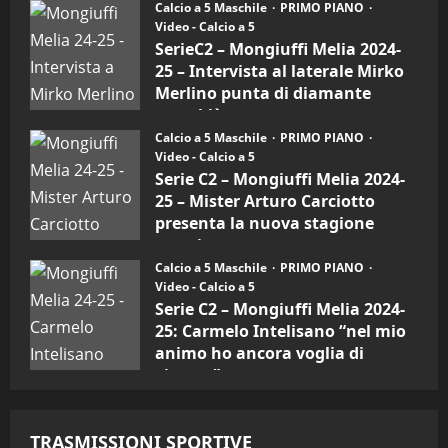
Calcio a 5 Maschile
PRIMO PIANO
30/09/2024
–
Video - Calcio a 5
Intervista
a
SerieC2 – Mongiuffi Melia 2024-
mister
25 – Intervista al laterale Mirko
Arturo
Carciotto
Merlino punta di diamante
(Mongiuffi
Melia)
rossoblù
Calcio a 5 Maschile
PRIMO PIANO
26/09/2024
Video - Calcio a 5
Serie C2 – Mongiuffi Melia 2024-
25 – Mister Arturo Carciotto
presenta la nuova stagione
sportiva
Calcio a 5 Maschile
PRIMO PIANO
11/09/2024
Video - Calcio a 5
Serie C2 – Mongiuffi Melia 2024-
25: Carmelo Intelisano “nel mio
animo ho ancora voglia di
vincere”
05/09/2024
TRASMISSIONI SPORTIVE