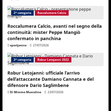
t
i
2^ categoria
Roccalumera Calcio
o
Roccalumera Calcio, avanti nel segno della
n
continuità: mister Peppe Mangiò
confermato in panchina
sportjonico
27/07/2026
2^ categoria
Robur Letojanni 2022
Robur Letojanni: ufficiale l’arrivo
dell’attaccante Damiano Cannata e del
difensore Dario Saglimbene
Di Mimmo Muscolino
23/07/2026