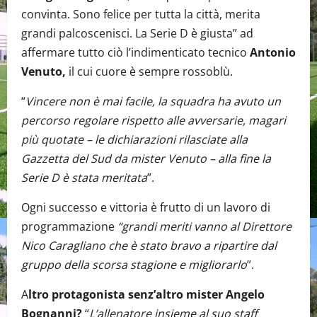
convinta. Sono felice per tutta la città, merita
grandi palcoscenisci. La Serie D è giusta” ad
affermare tutto ciò l’indimenticato tecnico
Antonio
Venuto,
il cui cuore è sempre rossoblù.
“
Vincere non è mai facile, la squadra ha avuto un
percorso regolare rispetto alle avversarie, magari
più quotate – le dichiarazioni rilasciate alla
Gazzetta del Sud da mister Venuto – alla fine la
Serie D è stata meritata
”.
Ogni successo e vittoria è frutto di un lavoro di
programmazione
“grandi meriti vanno al Direttore
Nico Caragliano che è stato bravo a ripartire dal
gruppo della scorsa stagione e migliorarlo
”.
A
ltro protagonista senz’altro mister Angelo
Bognanni?
“
L’allenatore insieme al suo staff