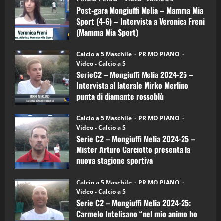
Mongiuffi
Melia
Post-gara Mongiuffi Melia – Mamma Mia
15/04/2026
–
4
Sport (4-6) – Intervista a Veronica Freni
Mamma
Mia
(Mamma Mia Sport)
Sport
"SportEmpire" in Podcast
(4-
30/09/2024
6)
“SportEmpire” in Podcast: 26^ Puntata
Calcio a 5 Maschile
PRIMO PIANO
–
(Martedi 07 Aprile 2026)
Video - Calcio a 5
Intervista
a
SerieC2 – Mongiuffi Melia 2024-25 –
08/04/2026
mister
5
Intervista al laterale Mirko Merlino
Arturo
Carciotto
punta di diamante rossoblù
(Mongiuffi
Melia)
"SportEmpire" in Podcast
26/09/2024
“SportEmpire” in Podcast: 30^ Puntata
Calcio a 5 Maschile
PRIMO PIANO
(Martedi 05 Maggio 2026)
Video - Calcio a 5
Serie C2 – Mongiuffi Melia 2024-25 –
08/05/2026
1
Mister Arturo Carciotto presenta la
nuova stagione sportiva
"SportEmpire" in Podcast
Sport News
11/09/2024
“SportEmpire” in Podcast: 29^ Puntata
Calcio a 5 Maschile
PRIMO PIANO
(Martedi 28 Aprile 2026)
Video - Calcio a 5
Serie C2 – Mongiuffi Melia 2024-25:
28/04/2026
2
Carmelo Intelisano “nel mio animo ho