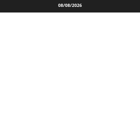
Salta
08/08/2026
al
contenuto