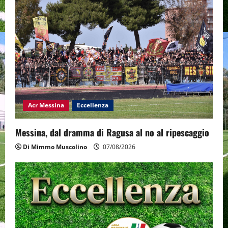
g
a
t
i
o
Acr Messina
Eccellenza
n
Messina, dal dramma di Ragusa al no al ripescaggio
Di Mimmo Muscolino
07/08/2026