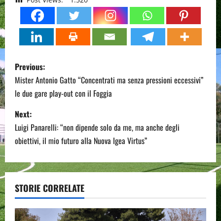
P
Previous:
o
Mister Antonio Gatto “Concentrati ma senza pressioni eccessivi”
le due gare play-out con il Foggia
s
Next:
t
Luigi Panarelli: “non dipende solo da me, ma anche degli
n
obiettivi, il mio futuro alla Nuova Igea Virtus”
a
v
STORIE CORRELATE
i