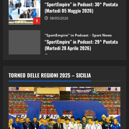
(Martedi 05 Maggio 2026)
08/05/2026
1
"SportEmpire" in Podcast
Sport News
“SportEmpire” in Podcast: 29^ Puntata
(Martedi 28 Aprile 2026)
28/04/2026
2
"SportEmpire" in Podcast
“SportEmpire” in Podcast: 28^ Puntata
TORNEO DELLE REGIONI 2025 – SICILIA
(Martedi 21 Aprile 2026)
21/04/2026
3
"SportEmpire" in Podcast
Sport News
“SportEmpire” in Podcast: 27^ Puntata
(Martedi 14 Aprile 2026)
15/04/2026
4