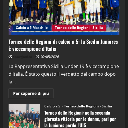
"SportEmpire" in Podcast
“SportEmpire” in Podcast: 26^ Puntata
(Martedi 07 Aprile 2026)
Calcio a 5 Maschile
Torneo delle Regioni - Sicilia
08/04/2026
5
Torneo delle Regioni di calcio a 5: la Sicilia Juniores
è vicecampione d’Italia
sportjonico
02/05/2026
La Rappresentativa Sicilia Under 19 è vicecampione
d'Italia. È stato questo il verdetto del campo dopo
la...
Maggiori
Per saperne di più
informazioni
su
Torneo
Calcio a 5
Torneo delle Regioni - Sicilia
delle
Torneo delle Regioni: nella seconda
Regioni
di
giornata vittoria per le donne, pari per
calcio
la Juniores perde l’U15
a