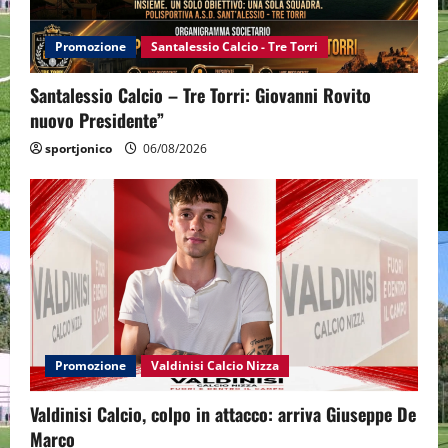
Promozione
Santalessio Calcio - Tre Torri
Santalessio Calcio – Tre Torri: Giovanni Rovito
nuovo Presidente”
sportjonico
06/08/2026
Promozione
Valdinisi Calcio Nizza
Valdinisi Calcio, colpo in attacco: arriva Giuseppe De
Marco