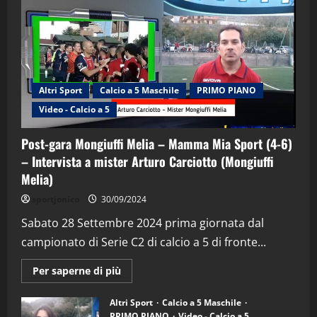
Altri Sport
Calcio a 5 Maschile
PRIMO PIANO
"SportEmpire" in Podcast
Sport News
Video - Calcio a 5
“SportEmpire” in Podcast: 29^ Puntata
(Martedi 28 Aprile 2026)
Post-gara Mongiuffi Melia – Mamma Mia Sport (4-6)
28/04/2026
2
– Intervista a mister Arturo Carciotto (Mongiuffi
Melia)
"SportEmpire" in Podcast
sportjonico
30/09/2024
“SportEmpire” in Podcast: 28^ Puntata
(Martedi 21 Aprile 2026)
Sabato 28 Settembre 2024 prima giornata dal
campionato di Serie C2 di calcio a 5 di fronte...
21/04/2026
3
Maggiori
Per saperne di più
informazioni
"SportEmpire" in Podcast
Sport News
su
“SportEmpire” in Podcast: 27^ Puntata
Post-
Altri Sport
Calcio a 5 Maschile
gara
(Martedi 14 Aprile 2026)
PRIMO PIANO
Video - Calcio a 5