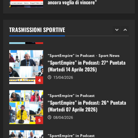
ancora voglia di vincere”
"SportEmpire" in Podcast
05/09/2024
“SportEmpire” in Podcast: 28^ Puntata
(Martedi 21 Aprile 2026)
TRASMISSIONI SPORTIVE
21/04/2026
3
"SportEmpire" in Podcast
Sport News
“SportEmpire” in Podcast: 27^ Puntata
(Martedi 14 Aprile 2026)
15/04/2026
4
"SportEmpire" in Podcast
“SportEmpire” in Podcast: 26^ Puntata
(Martedi 07 Aprile 2026)
08/04/2026
5
"SportEmpire" in Podcast
“SportEmpire” in Podcast: 30^ Puntata