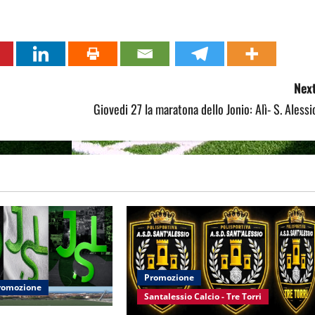
Next
Giovedi 27 la maratona dello Jonio: Alì- S. Alessi
Promozione
romozione
Santalessio Calcio - Tre Torri