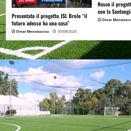
JSL Brolo
Promozione
g
Nasce il proget
con la Santangi
a
Presentato il progetto JSL Brolo “il
Omar Menolasci
futuro adesso ha una casa”
t
Omar Menolascina
05/08/2026
i
o
n