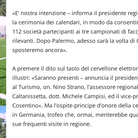
«E’ nostra intenzione – informa il presidente re
la cerimonia dei calendari, in modo da consentir
112 società partecipanti ai tre campionati di fac
rilevanti. Dopo Palermo, adesso sarà la volta di 
sposteremo ancora».
A premere il dito sul tasto del cervellone elettr
illustri: «Saranno presenti – annuncia il preside
al Turismo, on. Nino Strano, l’assessore regionale
Caltanissetta, dott. Michele Campisi, ed il vice-p
Cosentino«. Ma l’ospite-principe d’onore della c
in Germania, trofeo che, ormai, meriterebbe quan
sue frequenti visite in regione.