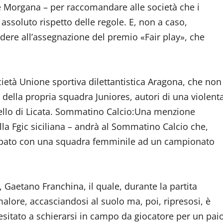
te Morgana – per raccomandare alle società che i
assoluto rispetto delle regole. E, non a caso,
ere all’assegnazione del premio «Fair play», che
ietà Unione sportiva dilettantistica Aragona, che non
i della propria squadra Juniores, autori di una violent
bello di Licata. Sommatino Calcio:Una menzione
la Fgic siciliana – andrà al Sommatino Calcio che,
cipato con una squadra femminile ad un campionato
, Gaetano Franchina, il quale, durante la partita
lore, accasciandosi al suolo ma, poi, ripresosi, è
 esitato a schierarsi in campo da giocatore per un pai