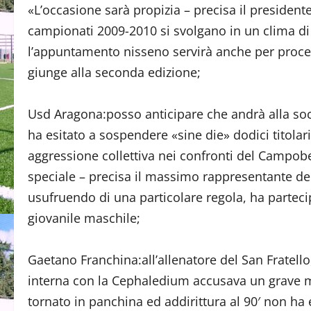
«L’occasione sarà propizia – precisa il presiden
campionati 2009-2010 si svolgano in un clima di 
l’appuntamento nisseno servirà anche per proced
giunge alla seconda edizione;
Usd Aragona:posso anticipare che andrà alla soc
ha esitato a sospendere «sine die» dodici titolar
aggressione collettiva nei confronti del Campo
speciale – precisa il massimo rappresentante del
usufruendo di una particolare regola, ha parte
giovanile maschile;
Gaetano Franchina:all’allenatore del San Fratello
interna con la Cephaledium accusava un grave ma
tornato in panchina ed addirittura al 90′ non ha