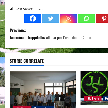
Post Views:
320
P
Previous:
Taormina e Trappitello: attesa per l’esordio in Coppa.
o
s
t
STORIE CORRELATE
n
a
v
JSL Brolo
P
i