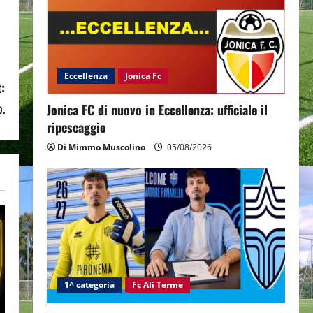
Eccellenza
Jonica Fc
:
o.
Jonica FC di nuovo in Eccellenza: ufficiale il
ripescaggio
Di Mimmo Muscolino
05/08/2026
1^ categoria
Fc Alì Terme