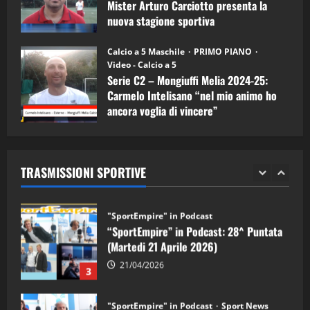
Mister Arturo Carciotto presenta la
nuova stagione sportiva
"SportEmpire" in Podcast
11/09/2024
“SportEmpire” in Podcast: 30^ Puntata
Calcio a 5 Maschile
PRIMO PIANO
(Martedi 05 Maggio 2026)
Video - Calcio a 5
Serie C2 – Mongiuffi Melia 2024-25:
08/05/2026
1
Carmelo Intelisano “nel mio animo ho
ancora voglia di vincere”
"SportEmpire" in Podcast
Sport News
05/09/2024
“SportEmpire” in Podcast: 29^ Puntata
(Martedi 28 Aprile 2026)
TRASMISSIONI SPORTIVE
28/04/2026
2
"SportEmpire" in Podcast
“SportEmpire” in Podcast: 28^ Puntata
(Martedi 21 Aprile 2026)
21/04/2026
3
"SportEmpire" in Podcast
Sport News