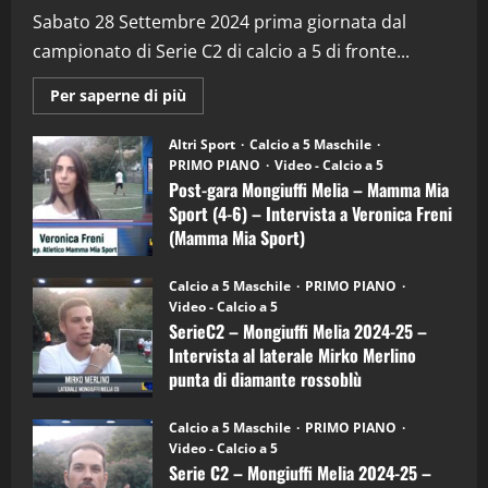
(Martedi 28 Aprile 2026)
Sabato 28 Settembre 2024 prima giornata dal
campionato di Serie C2 di calcio a 5 di fronte...
28/04/2026
2
Maggiori
Per saperne di più
informazioni
"SportEmpire" in Podcast
su
“SportEmpire” in Podcast: 28^ Puntata
Post-
Altri Sport
Calcio a 5 Maschile
gara
(Martedi 21 Aprile 2026)
PRIMO PIANO
Video - Calcio a 5
Mongiuffi
Melia
Post-gara Mongiuffi Melia – Mamma Mia
21/04/2026
–
3
Sport (4-6) – Intervista a Veronica Freni
Mamma
Mia
(Mamma Mia Sport)
Sport
"SportEmpire" in Podcast
Sport News
(4-
30/09/2024
6)
“SportEmpire” in Podcast: 27^ Puntata
Calcio a 5 Maschile
PRIMO PIANO
–
(Martedi 14 Aprile 2026)
Video - Calcio a 5
Intervista
a
SerieC2 – Mongiuffi Melia 2024-25 –
15/04/2026
mister
4
Intervista al laterale Mirko Merlino
Arturo
Carciotto
punta di diamante rossoblù
(Mongiuffi
Melia)
"SportEmpire" in Podcast
26/09/2024
“SportEmpire” in Podcast: 26^ Puntata
Calcio a 5 Maschile
PRIMO PIANO
(Martedi 07 Aprile 2026)
Video - Calcio a 5
Serie C2 – Mongiuffi Melia 2024-25 –
08/04/2026
5