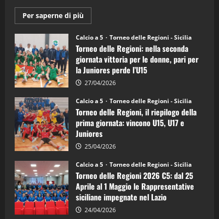
Maggiori
Per saperne di più
informazioni
su
Torneo
Calcio a 5
Torneo delle Regioni - Sicilia
delle
Torneo delle Regioni: nella seconda
Regioni
di
giornata vittoria per le donne, pari per
calcio
la Juniores perde l’U15
a
5:
la
27/04/2026
Sicilia
Juniores
Calcio a 5
Torneo delle Regioni - Sicilia
è
Torneo delle Regioni, il riepilogo della
vicecampione
d’Italia
prima giornata: vincono U15, U17 e
Juniores
25/04/2026
Calcio a 5
Torneo delle Regioni - Sicilia
Torneo delle Regioni 2026 C5: dal 25
Aprile al 1 Maggio le Rappresentative
siciliane impegnate nel Lazio
24/04/2026