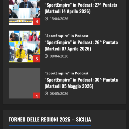
“SportEmpire” in Podcast: 27^ Puntata
(Martedi 14 Aprile 2026)
15/04/2026
4
"SportEmpire" in Podcast
“SportEmpire” in Podcast: 26^ Puntata
(Martedi 07 Aprile 2026)
08/04/2026
5
"SportEmpire" in Podcast
“SportEmpire” in Podcast: 30^ Puntata
(Martedi 05 Maggio 2026)
08/05/2026
1
"SportEmpire" in Podcast
Sport News
“SportEmpire” in Podcast: 29^ Puntata
TORNEO DELLE REGIONI 2025 – SICILIA
(Martedi 28 Aprile 2026)