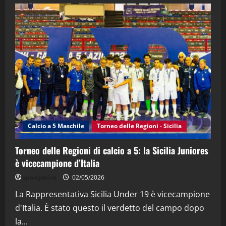
28/04/2026
2
"SportEmpire" in Podcast
“SportEmpire” in Podcast: 28^ Puntata
(Martedi 21 Aprile 2026)
21/04/2026
3
"SportEmpire" in Podcast
Sport News
“SportEmpire” in Podcast: 27^ Puntata
(Martedi 14 Aprile 2026)
Calcio a 5 Maschile
Torneo delle Regioni - Sicilia
15/04/2026
4
Torneo delle Regioni di calcio a 5: la Sicilia Juniores
è vicecampione d’Italia
"SportEmpire" in Podcast
“SportEmpire” in Podcast: 26^ Puntata
sportjonico
02/05/2026
(Martedi 07 Aprile 2026)
La Rappresentativa Sicilia Under 19 è vicecampione
08/04/2026
5
d'Italia. È stato questo il verdetto del campo dopo
la...