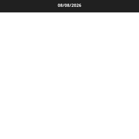
Salta
08/08/2026
al
contenuto