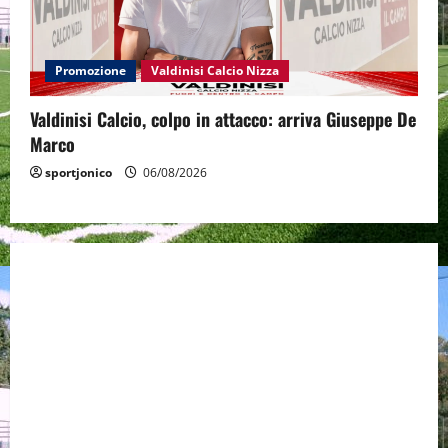
Promozione
Valdinisi Calcio Nizza
Valdinisi Calcio, colpo in attacco: arriva Giuseppe De
Marco
sportjonico
06/08/2026