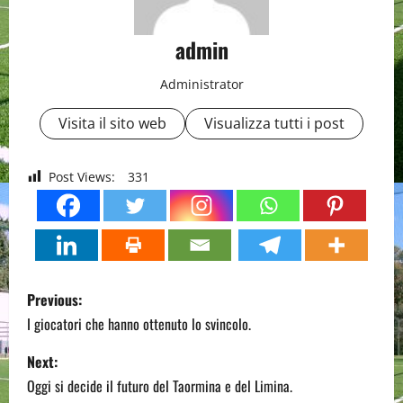
admin
Administrator
Visita il sito web
Visualizza tutti i post
Post Views:
331
P
Previous:
o
I giocatori che hanno ottenuto lo svincolo.
s
Next:
Oggi si decide il futuro del Taormina e del Limina.