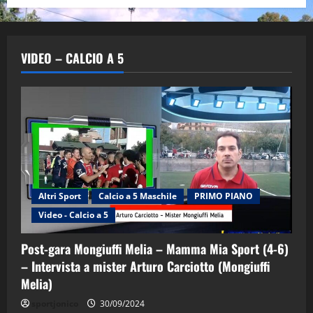
VIDEO – CALCIO A 5
Altri Sport
Calcio a 5 Maschile
PRIMO PIANO
Video - Calcio a 5
Post-gara Mongiuffi Melia – Mamma Mia Sport (4-6)
– Intervista a mister Arturo Carciotto (Mongiuffi
Melia)
"SportEmpire" in Podcast
Sport News
sportjonico
30/09/2024
“SportEmpire” in Podcast: 29^ Puntata