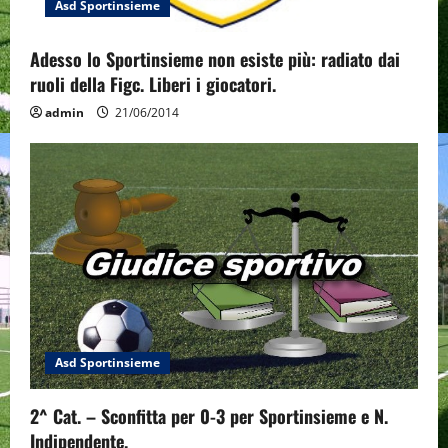
Asd Sportinsieme
Adesso lo Sportinsieme non esiste più: radiato dai
ruoli della Figc. Liberi i giocatori.
admin
21/06/2014
Asd Sportinsieme
2^ Cat. – Sconfitta per 0-3 per Sportinsieme e N.
Indipendente.