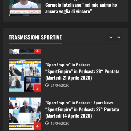
1
Carmelo Intelisano “nel mio animo ho
ancora voglia di vincere”
"SportEmpire" in Podcast
Sport News
05/09/2024
“SportEmpire” in Podcast: 29^ Puntata
(Martedi 28 Aprile 2026)
TRASMISSIONI SPORTIVE
28/04/2026
2
"SportEmpire" in Podcast
“SportEmpire” in Podcast: 28^ Puntata
(Martedi 21 Aprile 2026)
21/04/2026
3
"SportEmpire" in Podcast
Sport News
“SportEmpire” in Podcast: 27^ Puntata
(Martedi 14 Aprile 2026)
15/04/2026
4
"SportEmpire" in Podcast