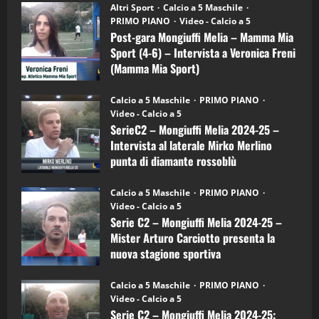
“SportEmpire” in Podcast: 28^ Puntata
Post-
Altri Sport
Calcio a 5 Maschile
gara
(Martedi 21 Aprile 2026)
PRIMO PIANO
Video - Calcio a 5
Mongiuffi
Melia
Post-gara Mongiuffi Melia – Mamma Mia
21/04/2026
–
3
Sport (4-6) – Intervista a Veronica Freni
Mamma
Mia
(Mamma Mia Sport)
Sport
"SportEmpire" in Podcast
Sport News
(4-
30/09/2024
6)
“SportEmpire” in Podcast: 27^ Puntata
Calcio a 5 Maschile
PRIMO PIANO
–
(Martedi 14 Aprile 2026)
Video - Calcio a 5
Intervista
a
SerieC2 – Mongiuffi Melia 2024-25 –
15/04/2026
mister
4
Intervista al laterale Mirko Merlino
Arturo
Carciotto
punta di diamante rossoblù
(Mongiuffi
Melia)
"SportEmpire" in Podcast
26/09/2024
“SportEmpire” in Podcast: 26^ Puntata
Calcio a 5 Maschile
PRIMO PIANO
(Martedi 07 Aprile 2026)
Video - Calcio a 5
Serie C2 – Mongiuffi Melia 2024-25 –
08/04/2026
5
Mister Arturo Carciotto presenta la
nuova stagione sportiva
"SportEmpire" in Podcast
11/09/2024
“SportEmpire” in Podcast: 30^ Puntata
Calcio a 5 Maschile
PRIMO PIANO
(Martedi 05 Maggio 2026)
Video - Calcio a 5
Serie C2 – Mongiuffi Melia 2024-25:
08/05/2026