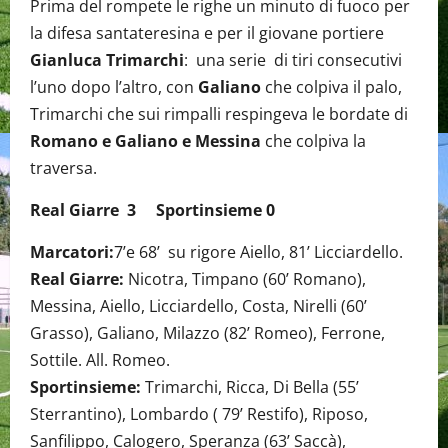
Prima del rompete le righe un minuto di fuoco per
la difesa santateresina e per il giovane portiere
Gianluca Trimarchi
: una serie di tiri consecutivi
l’uno dopo l’altro, con
Galiano
che colpiva il palo,
Trimarchi che sui rimpalli respingeva le bordate di
Romano e Galiano e Messina
che colpiva la
traversa.
Real Giarre 3 Sportinsieme 0
Marcatori:
7’e 68’ su rigore Aiello, 81’ Licciardello.
Real Giarre:
Nicotra, Timpano (60’ Romano),
Messina, Aiello, Licciardello, Costa, Nirelli (60’
Grasso), Galiano, Milazzo (82’ Romeo), Ferrone,
Sottile. All. Romeo.
Sportinsieme:
Trimarchi, Ricca, Di Bella (55’
Sterrantino), Lombardo ( 79’ Restifo), Riposo,
Sanfilippo, Calogero, Speranza (63’ Saccà),