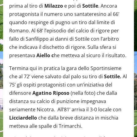
prima al tiro di
Milazzo
e poi di
Sottile
. Ancora
protagonista il numero uno santateresino al 66’
quando respinge di pugno un tiro dal limite di
Romano. Al 68’ l’episodio del calcio di rigore per
fallo di Sanfilippo ai danni di Sottile con l’arbitro
che indicava il dischetto di rigore. Sulla sfera si
presentava
Aiello c
he metteva al sicuro il risultato.
Termina qui in pratica la gara dello Sportinsieme
che al 72’ viene salvato dal palo su tiro di
Sottile.
Al
75’ gli ospiti protagonisti con un’iniziativa del
difensore
Agatino Riposo
(nella foto) che dalla
distanza su calcio di punizione impegnava
seriamente Nicotra. All’81’ arriva il 3-0 locale con
Licciardello
che dalla breve distanza in mischia
metteva alle spalle di Trimarchi.