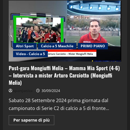
Altri Sport
Calcio a 5 Maschile
PRIMO PIANO
Video - Calcio a 5
Post-gara Mongiuffi Melia – Mamma Mia Sport (4-6)
– Intervista a mister Arturo Carciotto (Mongiuffi
Melia)
"SportEmpire" in Podcast
Sport News
sportjonico
30/09/2024
“SportEmpire” in Podcast: 29^ Puntata
(Martedi 28 Aprile 2026)
Sabato 28 Settembre 2024 prima giornata dal
campionato di Serie C2 di calcio a 5 di fronte...
28/04/2026
2
Maggiori
Per saperne di più
informazioni
"SportEmpire" in Podcast
su