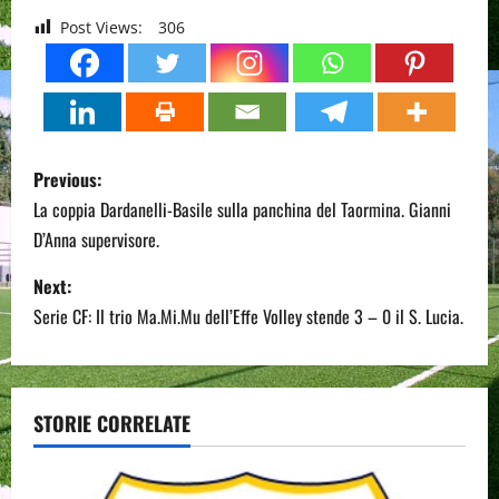
Post Views:
306
P
Previous:
o
La coppia Dardanelli-Basile sulla panchina del Taormina. Gianni
D’Anna supervisore.
s
Next:
t
Serie CF: Il trio Ma.Mi.Mu dell’Effe Volley stende 3 – 0 il S. Lucia.
n
a
STORIE CORRELATE
v
i