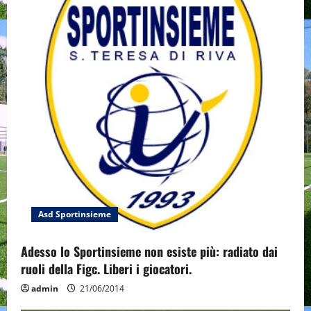
g
a
t
i
o
n
Asd Sportinsieme
Adesso lo Sportinsieme non esiste più: radiato dai
ruoli della Figc. Liberi i giocatori.
admin
21/06/2014