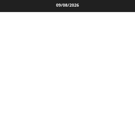
Salta
09/08/2026
al
contenuto