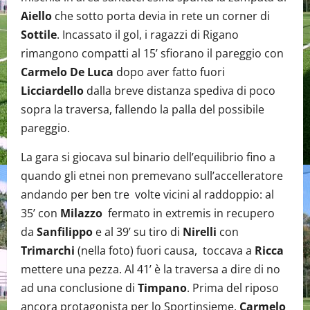
Aiello
che sotto porta devia in rete un corner di
Sottile
. Incassato il gol, i ragazzi di Rigano
rimangono compatti al 15’ sfiorano il pareggio con
Carmelo De Luca
dopo aver fatto fuori
Licciardello
dalla breve distanza spediva di poco
sopra la traversa, fallendo la palla del possibile
pareggio.
La gara si giocava sul binario dell’equilibrio fino a
quando gli etnei non premevano sull’accelleratore
andando per ben tre volte vicini al raddoppio: al
35’ con
Milazzo
fermato in extremis in recupero
da
Sanfilippo
e al 39’ su tiro di
Nirelli
con
Trimarchi
(nella foto) fuori causa, toccava a
Ricca
mettere una pezza. Al 41’ è la traversa a dire di no
ad una conclusione di
Timpano
. Prima del riposo
ancora protagonista per lo Sportinsieme,
Carmelo