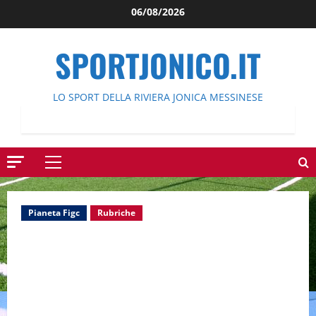
Salta
06/08/2026
al
contenuto
SPORTJONICO.IT
LO SPORT DELLA RIVIERA JONICA MESSINESE
Menu
principale
Pianeta Figc
Rubriche