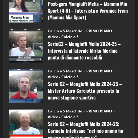
Melia
Post-gara Mongiuffi Melia – Mamma Mia
21/04/2026
–
3
Sport (4-6) – Intervista a Veronica Freni
Mamma
Mia
(Mamma Mia Sport)
Sport
"SportEmpire" in Podcast
Sport News
(4-
30/09/2024
6)
“SportEmpire” in Podcast: 27^ Puntata
Calcio a 5 Maschile
PRIMO PIANO
–
(Martedi 14 Aprile 2026)
Video - Calcio a 5
Intervista
a
SerieC2 – Mongiuffi Melia 2024-25 –
15/04/2026
mister
4
Intervista al laterale Mirko Merlino
Arturo
Carciotto
punta di diamante rossoblù
(Mongiuffi
Melia)
"SportEmpire" in Podcast
26/09/2024
“SportEmpire” in Podcast: 26^ Puntata
Calcio a 5 Maschile
PRIMO PIANO
(Martedi 07 Aprile 2026)
Video - Calcio a 5
Serie C2 – Mongiuffi Melia 2024-25 –
08/04/2026
5
Mister Arturo Carciotto presenta la
nuova stagione sportiva
"SportEmpire" in Podcast
11/09/2024
“SportEmpire” in Podcast: 30^ Puntata
Calcio a 5 Maschile
PRIMO PIANO
(Martedi 05 Maggio 2026)
Video - Calcio a 5
Serie C2 – Mongiuffi Melia 2024-25:
08/05/2026
1
Carmelo Intelisano “nel mio animo ho
ancora voglia di vincere”