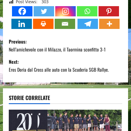
Post Views:
303
P
Previous:
o
Nell’amichevole con il Milazzo, il Taormina sconfitto 3-1
s
Next:
Eros Doria dal Cross alle auto con la Scuderia SGB Rallye.
t
n
a
STORIE CORRELATE
v
i