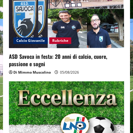
g
a
t
i
Calcio Giovanile
Rubriche
o
ASD Savoca in festa: 20 anni di calcio, cuore,
passione e sogni
n
Di Mimmo Muscolino
05/08/2026