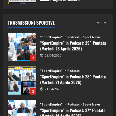
"SportEmpire" in Podcast
Sport News
05/09/2024
“SportEmpire” in Podcast: 29^ Puntata
(Martedi 28 Aprile 2026)
TRASMISSIONI SPORTIVE
28/04/2026
2
"SportEmpire" in Podcast
“SportEmpire” in Podcast: 28^ Puntata
(Martedi 21 Aprile 2026)
21/04/2026
3
"SportEmpire" in Podcast
Sport News
“SportEmpire” in Podcast: 27^ Puntata
(Martedi 14 Aprile 2026)
15/04/2026
4
"SportEmpire" in Podcast
“SportEmpire” in Podcast: 26^ Puntata