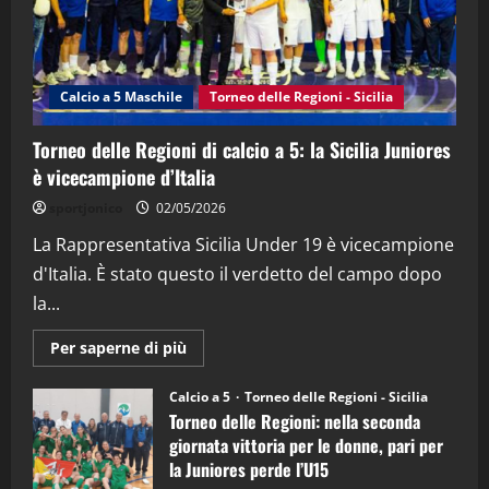
"SportEmpire" in Podcast
Sport News
“SportEmpire” in Podcast: 27^ Puntata
(Martedi 14 Aprile 2026)
Calcio a 5 Maschile
Torneo delle Regioni - Sicilia
15/04/2026
4
Torneo delle Regioni di calcio a 5: la Sicilia Juniores
è vicecampione d’Italia
"SportEmpire" in Podcast
“SportEmpire” in Podcast: 26^ Puntata
sportjonico
02/05/2026
(Martedi 07 Aprile 2026)
La Rappresentativa Sicilia Under 19 è vicecampione
08/04/2026
5
d'Italia. È stato questo il verdetto del campo dopo
la...
Maggiori
Per saperne di più
informazioni
su
Torneo
Calcio a 5
Torneo delle Regioni - Sicilia
delle
Torneo delle Regioni: nella seconda
Regioni
di
giornata vittoria per le donne, pari per
calcio
la Juniores perde l’U15
a
5: