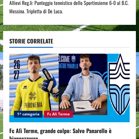
t
Allievi Reg.li: Punteggio tennistico dello Sportinsieme 6-0 al B.C.
n
Messina. Tripletta di De Luca.
a
v
STORIE CORRELATE
i
g
a
t
i
1^ categoria
Fc Alì Terme
o
n
Fc Alì Terme, grande colpo: Salvo Panarello è
biancazzurro