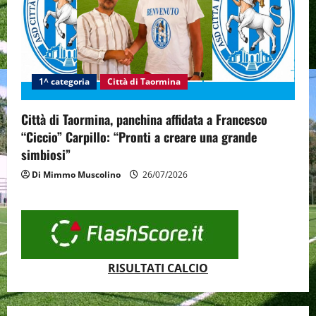
1^ categoria
Città di Taormina
Città di Taormina, panchina affidata a Francesco
“Ciccio” Carpillo: “Pronti a creare una grande
simbiosi”
Di Mimmo Muscolino
26/07/2026
RISULTATI CALCIO