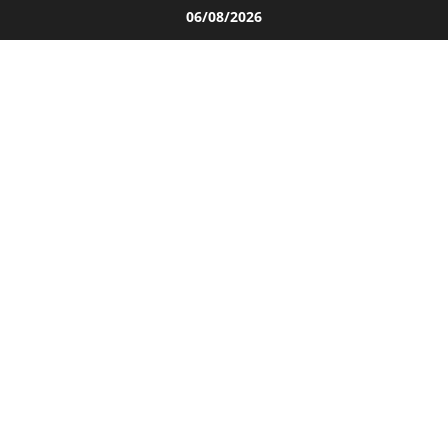
Salta
06/08/2026
al
contenuto