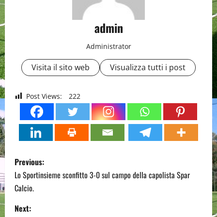
admin
Administrator
Visita il sito web
Visualizza tutti i post
Post Views:
222
P
Previous:
o
Lo Sportinsieme sconfitto 3-0 sul campo della capolista Spar
Calcio.
s
Next: