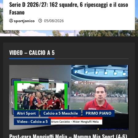
Serie D 2026/27: 162 squadre, 6 ripescaggi e il caso
Fasano
sportjonico
05/08/2026
VIDEO – CALCIO A 5
Altri Sport
Calcio a 5 Maschile
PRIMO PIANO
Video - Calcio a 5
Post-gara Mongiuffi Melia – Mamma Mia Sport (4-6)