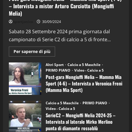
– Intervista a mister Arturo Carciotto (Mongiuffi
Melia)
"SportEmpire" in Podcast
Sport News
sportjonico
30/09/2024
“SportEmpire” in Podcast: 29^ Puntata
(Martedi 28 Aprile 2026)
Sabato 28 Settembre 2024 prima giornata dal
campionato di Serie C2 di calcio a 5 di fronte...
28/04/2026
2
Maggiori
Per saperne di più
informazioni
"SportEmpire" in Podcast
su
“SportEmpire” in Podcast: 28^ Puntata
Post-
Altri Sport
Calcio a 5 Maschile
gara
(Martedi 21 Aprile 2026)
PRIMO PIANO
Video - Calcio a 5
Mongiuffi
Melia
Post-gara Mongiuffi Melia – Mamma Mia
21/04/2026
–
3
Sport (4-6) – Intervista a Veronica Freni
Mamma
Mia
(Mamma Mia Sport)
Sport
"SportEmpire" in Podcast
Sport News
(4-
30/09/2024
6)
“SportEmpire” in Podcast: 27^ Puntata
Calcio a 5 Maschile
PRIMO PIANO
–
(Martedi 14 Aprile 2026)
Video - Calcio a 5
Intervista
a
SerieC2 – Mongiuffi Melia 2024-25 –
15/04/2026
mister
4
Intervista al laterale Mirko Merlino
Arturo
Carciotto
punta di diamante rossoblù
(Mongiuffi