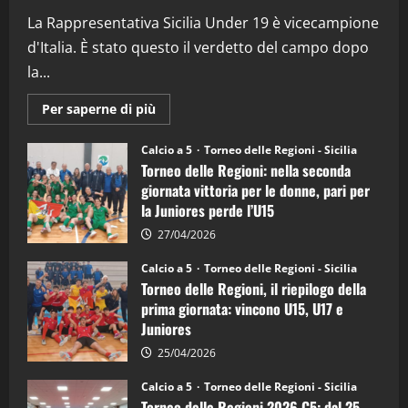
(Martedi 07 Aprile 2026)
La Rappresentativa Sicilia Under 19 è vicecampione
08/04/2026
5
d'Italia. È stato questo il verdetto del campo dopo
la...
Maggiori
Per saperne di più
informazioni
su
Torneo
Calcio a 5
Torneo delle Regioni - Sicilia
delle
Torneo delle Regioni: nella seconda
Regioni
di
giornata vittoria per le donne, pari per
calcio
la Juniores perde l’U15
a
5:
la
27/04/2026
Sicilia
Juniores
Calcio a 5
Torneo delle Regioni - Sicilia
è
Torneo delle Regioni, il riepilogo della
vicecampione
d’Italia
prima giornata: vincono U15, U17 e
Juniores
25/04/2026
Calcio a 5
Torneo delle Regioni - Sicilia
Torneo delle Regioni 2026 C5: dal 25