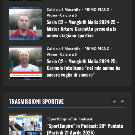
Melia)
"SportEmpire" in Podcast
26/09/2024
“SportEmpire” in Podcast: 26^ Puntata
Calcio a 5 Maschile
PRIMO PIANO
(Martedi 07 Aprile 2026)
Video - Calcio a 5
Serie C2 – Mongiuffi Melia 2024-25 –
08/04/2026
5
Mister Arturo Carciotto presenta la
nuova stagione sportiva
"SportEmpire" in Podcast
11/09/2024
“SportEmpire” in Podcast: 30^ Puntata
Calcio a 5 Maschile
PRIMO PIANO
(Martedi 05 Maggio 2026)
Video - Calcio a 5
Serie C2 – Mongiuffi Melia 2024-25:
08/05/2026
1
Carmelo Intelisano “nel mio animo ho
ancora voglia di vincere”
"SportEmpire" in Podcast
Sport News
05/09/2024
“SportEmpire” in Podcast: 29^ Puntata
(Martedi 28 Aprile 2026)
TRASMISSIONI SPORTIVE
28/04/2026
2
"SportEmpire" in Podcast
“SportEmpire” in Podcast: 28^ Puntata
(Martedi 21 Aprile 2026)