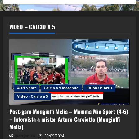
VIDEO – CALCIO A 5
Altri Sport
Calcio a 5 Maschile
PRIMO PIANO
"SportEmpire" in Podcast
Sport News
Video - Calcio a 5
“SportEmpire” in Podcast: 29^ Puntata
(Martedi 28 Aprile 2026)
Post-gara Mongiuffi Melia – Mamma Mia Sport (4-6)
28/04/2026
2
– Intervista a mister Arturo Carciotto (Mongiuffi
Melia)
"SportEmpire" in Podcast
sportjonico
30/09/2024