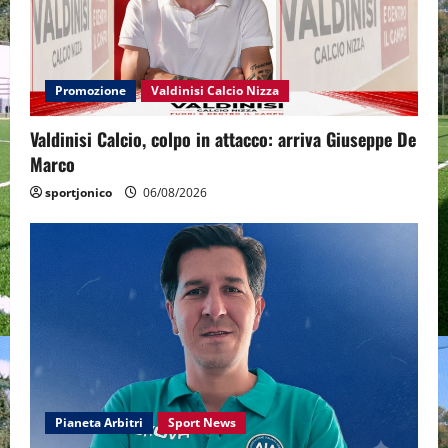
Promozione
Valdinisi Calcio Nizza
Valdinisi Calcio, colpo in attacco: arriva Giuseppe De
Marco
sportjonico
06/08/2026
Pianeta Arbitri
Sport News