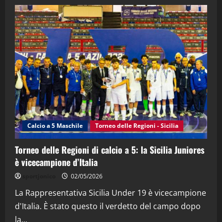
21/04/2026
3
"SportEmpire" in Podcast
Sport News
“SportEmpire” in Podcast: 27^ Puntata
(Martedi 14 Aprile 2026)
15/04/2026
4
"SportEmpire" in Podcast
“SportEmpire” in Podcast: 26^ Puntata
(Martedi 07 Aprile 2026)
Calcio a 5 Maschile
Torneo delle Regioni - Sicilia
08/04/2026
5
Torneo delle Regioni di calcio a 5: la Sicilia Juniores
è vicecampione d’Italia
sportjonico
02/05/2026
La Rappresentativa Sicilia Under 19 è vicecampione
d'Italia. È stato questo il verdetto del campo dopo
la...