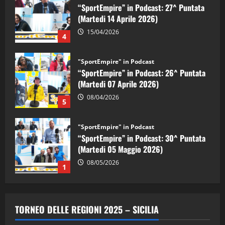
“SportEmpire” in Podcast: 26^ Puntata
(Martedi 07 Aprile 2026)
08/04/2026
5
"SportEmpire" in Podcast
“SportEmpire” in Podcast: 30^ Puntata
(Martedi 05 Maggio 2026)
08/05/2026
1
"SportEmpire" in Podcast
Sport News
“SportEmpire” in Podcast: 29^ Puntata
(Martedi 28 Aprile 2026)
28/04/2026
2
"SportEmpire" in Podcast
“SportEmpire” in Podcast: 28^ Puntata
TORNEO DELLE REGIONI 2025 – SICILIA
(Martedi 21 Aprile 2026)