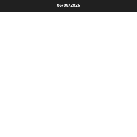
Salta
06/08/2026
al
contenuto