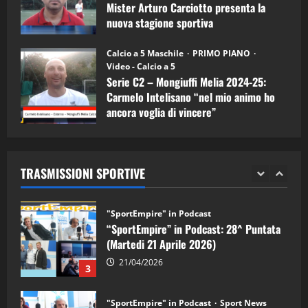
1
Mister Arturo Carciotto presenta la
nuova stagione sportiva
"SportEmpire" in Podcast
Sport News
11/09/2024
“SportEmpire” in Podcast: 29^ Puntata
Calcio a 5 Maschile
PRIMO PIANO
(Martedi 28 Aprile 2026)
Video - Calcio a 5
Serie C2 – Mongiuffi Melia 2024-25:
28/04/2026
2
Carmelo Intelisano “nel mio animo ho
ancora voglia di vincere”
"SportEmpire" in Podcast
05/09/2024
“SportEmpire” in Podcast: 28^ Puntata
(Martedi 21 Aprile 2026)
TRASMISSIONI SPORTIVE
21/04/2026
3
"SportEmpire" in Podcast
Sport News
“SportEmpire” in Podcast: 27^ Puntata
(Martedi 14 Aprile 2026)
15/04/2026
4
"SportEmpire" in Podcast