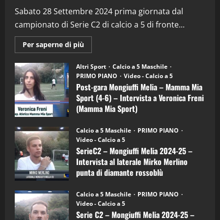
“SportEmpire” in Podcast: 28^ Puntata
(Martedi 21 Aprile 2026)
Sabato 28 Settembre 2024 prima giornata dal
campionato di Serie C2 di calcio a 5 di fronte...
21/04/2026
3
Maggiori
Per saperne di più
informazioni
"SportEmpire" in Podcast
Sport News
su
“SportEmpire” in Podcast: 27^ Puntata
Post-
Altri Sport
Calcio a 5 Maschile
gara
(Martedi 14 Aprile 2026)
PRIMO PIANO
Video - Calcio a 5
Mongiuffi
Melia
Post-gara Mongiuffi Melia – Mamma Mia
15/04/2026
–
4
Sport (4-6) – Intervista a Veronica Freni
Mamma
Mia
(Mamma Mia Sport)
Sport
"SportEmpire" in Podcast
(4-
30/09/2024
6)
“SportEmpire” in Podcast: 26^ Puntata
Calcio a 5 Maschile
PRIMO PIANO
–
(Martedi 07 Aprile 2026)
Video - Calcio a 5
Intervista
a
SerieC2 – Mongiuffi Melia 2024-25 –
08/04/2026
mister
5
Intervista al laterale Mirko Merlino
Arturo
Carciotto
punta di diamante rossoblù
(Mongiuffi
Melia)
"SportEmpire" in Podcast
26/09/2024
“SportEmpire” in Podcast: 30^ Puntata
Calcio a 5 Maschile
PRIMO PIANO
(Martedi 05 Maggio 2026)
Video - Calcio a 5
Serie C2 – Mongiuffi Melia 2024-25 –
08/05/2026