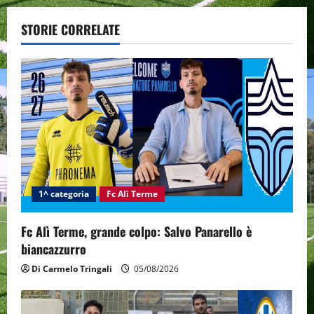
v
STORIE CORRELATE
i
g
a
t
i
1^ categoria
Fc Alì Terme
o
n
Fc Alì Terme, grande colpo: Salvo Panarello è
biancazzurro
Di Carmelo Tringali
05/08/2026