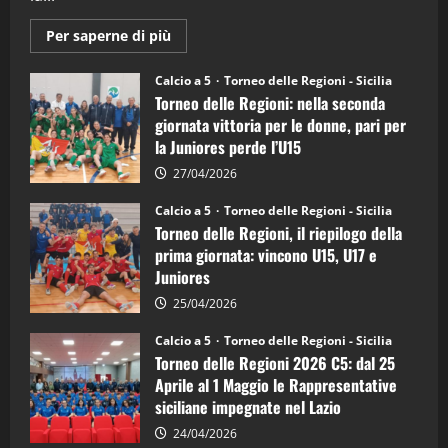
Maggiori
Per saperne di più
informazioni
su
Torneo
Calcio a 5
Torneo delle Regioni - Sicilia
delle
Torneo delle Regioni: nella seconda
Regioni
di
giornata vittoria per le donne, pari per
calcio
la Juniores perde l’U15
a
5:
la
27/04/2026
Sicilia
Juniores
Calcio a 5
Torneo delle Regioni - Sicilia
è
Torneo delle Regioni, il riepilogo della
vicecampione
d’Italia
prima giornata: vincono U15, U17 e
Juniores
25/04/2026
Calcio a 5
Torneo delle Regioni - Sicilia
Torneo delle Regioni 2026 C5: dal 25
Aprile al 1 Maggio le Rappresentative
siciliane impegnate nel Lazio
24/04/2026