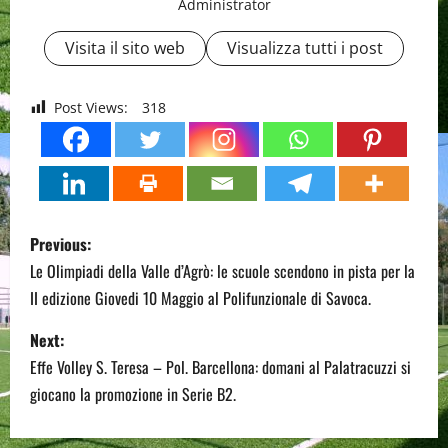
Administrator
Visita il sito web
Visualizza tutti i post
Post Views:
318
P
Previous:
o
Le Olimpiadi della Valle d’Agrò: le scuole scendono in pista per la
II edizione Giovedi 10 Maggio al Polifunzionale di Savoca.
s
Next:
t
Effe Volley S. Teresa – Pol. Barcellona: domani al Palatracuzzi si
n
giocano la promozione in Serie B2.
a