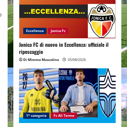
o
Eccellenza
Jonica Fc
Jonica FC di nuovo in Eccellenza: ufficiale il
ripescaggio
Di Mimmo Muscolino
05/08/2026
1^ categoria
Fc Alì Terme