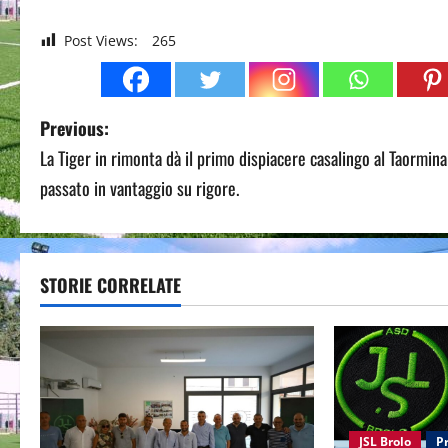
Post Views:
265
P
Previous:
La Tiger in rimonta dà il primo dispiacere casalingo al Taormina
o
passato in vantaggio su rigore.
s
t
STORIE CORRELATE
n
a
v
i
JSL Brolo
P