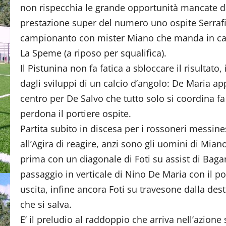
non rispecchia le grande opportunità mancate dai v
prestazione super del numero uno ospite Serrafio
campionanto con mister Miano che manda in cam
La Speme (a riposo per squalifica).
Il Pistunina non fa fatica a sbloccare il risultato,
dagli sviluppi di un calcio d’angolo: De Maria a
centro per De Salvo che tutto solo si coordina fa
perdona il portiere ospite.
Partita subito in discesa per i rossoneri messi
all’Agira di reagire, anzi sono gli uomini di Mia
prima con un diagonale di Foti su assist di Bag
passaggio in verticale di Nino De Maria con il por
uscita, infine ancora Foti su travesone dalla dest
che si salva.
E’ il preludio al raddoppio che arriva nell’azio