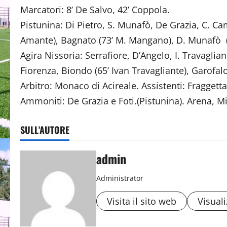
Marcatori: 8’ De Salvo, 42’ Coppola.
Pistunina: Di Pietro, S. Munafò, De Grazia, C. Ca
Amante), Bagnato (73’ M. Mangano), D. Munafò (82
Agira Nissoria: Serrafiore, D’Angelo, I. Travaglian
Fiorenza, Biondo (65’ Ivan Travagliante), Garofalo
Arbitro: Monaco di Acireale. Assistenti: Fraggetta
Ammoniti: De Grazia e Foti.(Pistunina). Arena, Mil
SULL'AUTORE
admin
Administrator
Visita il sito web
Visuali