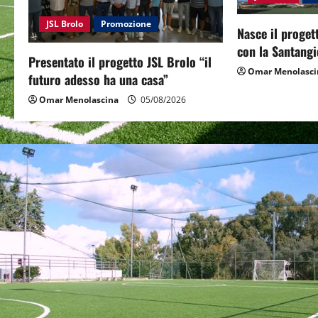
g
JSL Brolo
Promozione
Nasce il proget
a
con la Santangi
Presentato il progetto JSL Brolo “il
t
Omar Menolasci
futuro adesso ha una casa”
i
Omar Menolascina
05/08/2026
o
n