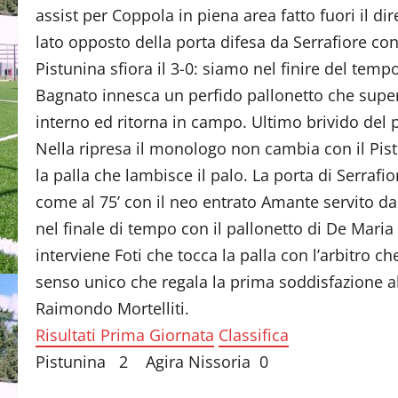
assist per Coppola in piena area fatto fuori il di
lato opposto della porta difesa da Serrafiore con la
Pistunina sfiora il 3-0: siamo nel finire del temp
Bagnato innesca un perfido pallonetto che supera 
interno ed ritorna in campo. Ultimo brivido del
Nella ripresa il monologo non cambia con il Pist
la palla che lambisce il palo. La porta di Serrafi
come al 75’ con il neo entrato Amante servito da
nel finale di tempo con il pallonetto di De Mari
interviene Foti che tocca la palla con l’arbitro c
senso unico che regala la prima soddisfazione al
Raimondo Mortelliti.
Risultati Prima Giornata
Classifica
Pistunina 2 Agira Nissoria 0