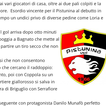
ari giocatori di casa, oltre ai due pali colpiti e la
re. Esordio vincente per il Pistunina al debutto in
po un undici privo di diverse pedine come Loria e
 il gol arriva dopo otto minuti
ppoggia a Bagnato che mette al
 partire un tiro secco che non
nesi che non consentono
no che cercano il raddoppio:
anto, poi con Coppola su un
tiere giallorosso si salva in
ra di Briguglio con Serrafiore
ne seguente con protagonista Danilo Munafò perfetto