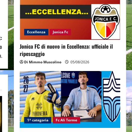
Eccellenza
Jonica Fc
:
Jonica FC di nuovo in Eccellenza: ufficiale il
lo
ripescaggio
o.
Di Mimmo Muscolino
05/08/2026
1^ categoria
Fc Alì Terme