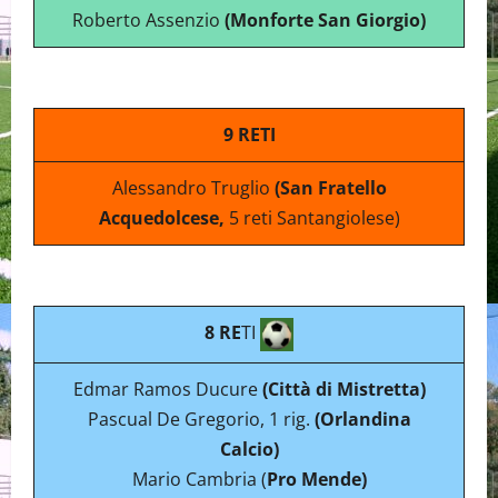
Roberto Assenzio
(Monforte San Giorgio)
9 RETI
Alessandro Truglio
(San Fratello
Acquedolcese,
5 reti Santangiolese)
8 RE
TI
Edmar Ramos Ducure
(Città di Mistretta)
Pascual De Gregorio, 1 rig.
(Orlandina
Calcio)
Mario Cambria (
Pro Mende)