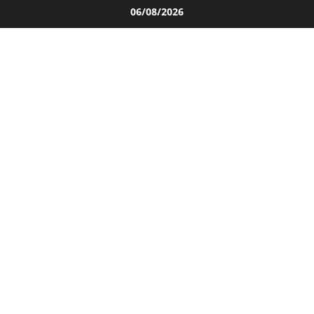
Salta
06/08/2026
al
contenuto