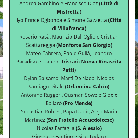
Andrea Gambino e Francisco Diaz (
Città di
Mistretta)
Iyo Prince Ogbonda e Simone Gazzetta
(Città
di Villafranca)
Rosario Rasà, Maurizio Dall’Oglio e Cristian
Scattareggia
(Monforte San Giorgio)
Mateo Cabrera, Paolo Gullà, Leandro
Paradiso e Claudio Triscari (
Nuova Rinascita
Patti)
Dylan Balsamo, Martì De Nadal Nicolas
Santiago Ditale
(Orlandina Calcio)
Antonino Ruggeri, Ousman Sowe e Gioele
Ballarò
(Pro Mende)
Sebastian Robles, Papa Dabò, Alejo Mario
Martinez
(San Fratello Acquedolcese)
Nicolas Farfaglia
(S. Alessio)
Giuseppe Fantino e Silio Todaro