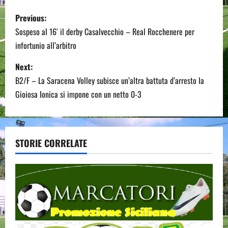
P
Previous:
o
Sospeso al 16′ il derby Casalvecchio – Real Rocchenere per
infortunio all’arbitro
s
Next:
t
B2/F – La Saracena Volley subisce un’altra battuta d’arresto la
n
Gioiosa Ionica si impone con un netto 0-3
a
v
STORIE CORRELATE
i
g
a
t