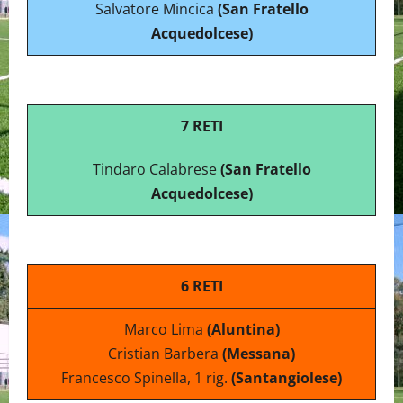
Salvatore Mincica
(San Fratello
Acquedolcese)
7 RETI
Tindaro Calabrese
(San Fratello
Acquedolcese)
6 RETI
Marco Lima
(Aluntina)
Cristian Barbera
(Messana)
Francesco Spinella, 1 rig.
(Santangiolese)