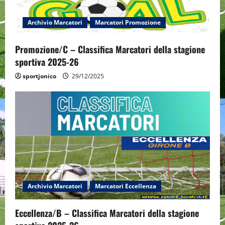
i
Archivio Marcatori
Marcatori Promozione
o
Promozione/C – Classifica Marcatori della stagione
n
sportiva 2025-26
sportjonico
29/12/2025
Archivio Marcatori
Marcatori Eccellenza
Eccellenza/B – Classifica Marcatori della stagione