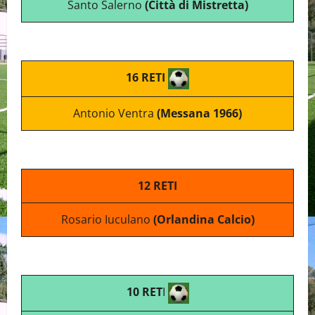
Santo Salerno
(Città di Mistretta)
16 RETI
Antonio Ventra
(Messana 1966)
12 RETI
Rosario Iuculano
(Orlandina Calcio)
10 RET
I