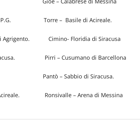
 Ragusa. Gioè – Calabrese di Messina
cellona P.G. Torre – Basile di Acireale.
o di Agrigento. Cimino- Floridia di Siracusa
di Siracusa. Pirri – Cusumano di Barcellona
Marsala. Pantò – Sabbio di Siracusa.
ì di Acireale. Ronsivalle – Arena di Messina