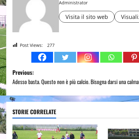
Administrator
Visita il sito web
Visuali
Post Views:
277
P
Previous:
Adesso basta. Questo non è più calcio. Bisogna darsi una calma
o
s
t
STORIE CORRELATE
n
a