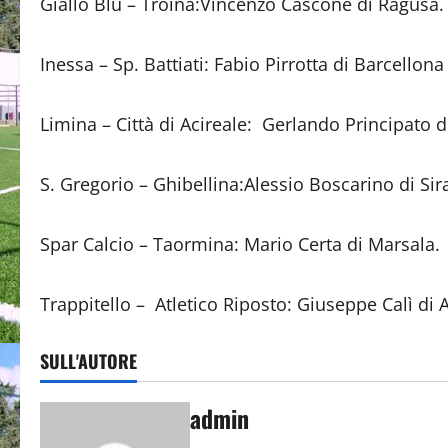
Giallo Blù – Troina:Vincenzo Cascone di
Inessa – Sp. Battiati: Fabio Pirrotta di Bar
Limina – Città di Acireale: Gerlando Principat
S. Gregorio – Ghibellina:Alessio Boscarino 
Spar Calcio – Taormina: Mario Certa di 
Trappitello – Atletico Riposto: Giuseppe Cal
SULL'AUTORE
admin