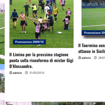
v
i
g
Promozione 20
a
Promozione 2009/10
Il Taormina con
t
attacco in Sicili
Il Limina per la prossima stagione
i
admin
28/0
punta sulla riconferma di mister Gigi
D’Alessandro.
o
admin
31/05/2010
n