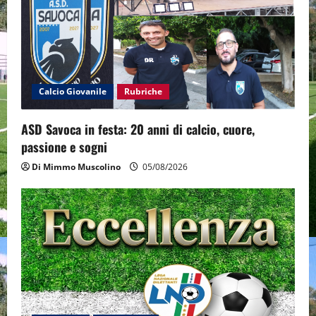
a
t
i
Calcio Giovanile
Rubriche
o
ASD Savoca in festa: 20 anni di calcio, cuore,
n
passione e sogni
Di Mimmo Muscolino
05/08/2026