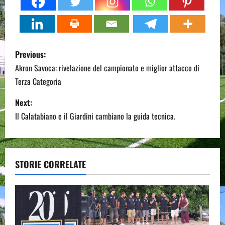
P
Previous:
o
Akron Savoca: rivelazione del campionato e miglior attacco di
Terza Categoria
s
Next:
t
Il Calatabiano e il Giardini cambiano la guida tecnica.
n
a
STORIE CORRELATE
v
i
g