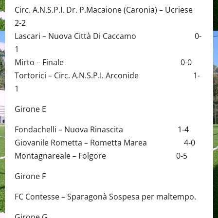
Circ. A.N.S.P.I. Dr. P.Macaione (Caronia) – Ucriese
2-2
Lascari – Nuova Città Di Caccamo 0-
1
Mirto – Finale 0-0
Tortorici – Circ. A.N.S.P.I. Arconide 1-
1
Girone E
Fondachelli – Nuova Rinascita 1-4
Giovanile Rometta – Rometta Marea 4-0
Montagnareale – Folgore 0-5
Girone F
FC Contesse – Sparagonà Sospesa per maltempo.
Girone G