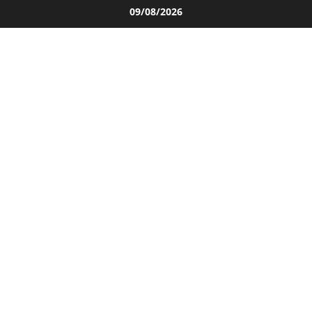
Salta
09/08/2026
al
contenuto