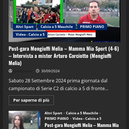
Altri Sport
Calcio a 5 Maschile
PRIMO PIANO
Video - Calcio a 5
Post-gara Mongiuffi Melia – Mamma Mia Sport (4-6)
– Intervista a mister Arturo Carciotto (Mongiuffi
Melia)
"SportEmpire" in Podcast
Sport News
sportjonico
30/09/2024
“SportEmpire” in Podcast: 29^ Puntata
(Martedi 28 Aprile 2026)
Sabato 28 Settembre 2024 prima giornata dal
campionato di Serie C2 di calcio a 5 di fronte...
28/04/2026
2
Maggiori
Per saperne di più
informazioni
"SportEmpire" in Podcast
su
“SportEmpire” in Podcast: 28^ Puntata
Post-
Altri Sport
Calcio a 5 Maschile
gara
(Martedi 21 Aprile 2026)
PRIMO PIANO
Video - Calcio a 5
Mongiuffi
Melia
Post-gara Mongiuffi Melia – Mamma Mia
21/04/2026
–
3