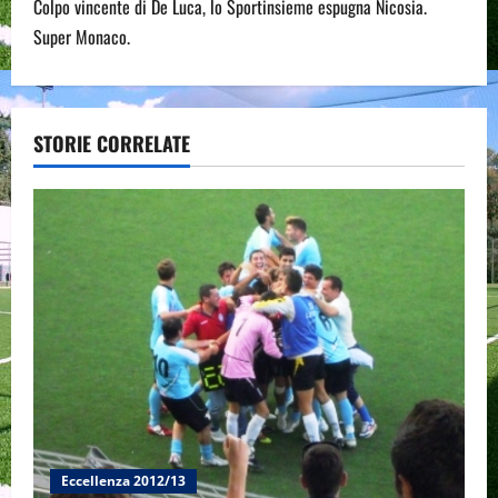
t
Colpo vincente di De Luca, lo Sportinsieme espugna Nicosia.
n
Super Monaco.
a
v
STORIE CORRELATE
i
g
a
t
i
o
n
Eccellenza 2012/13