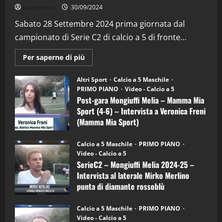
"SportEmpire" in Podcast
Sport News
sportjonico
30/09/2024
“SportEmpire” in Podcast: 29^ Puntata
(Martedi 28 Aprile 2026)
Sabato 28 Settembre 2024 prima giornata dal
campionato di Serie C2 di calcio a 5 di fronte...
28/04/2026
2
Maggiori
Per saperne di più
informazioni
"SportEmpire" in Podcast
su
“SportEmpire” in Podcast: 28^ Puntata
Post-
Altri Sport
Calcio a 5 Maschile
gara
(Martedi 21 Aprile 2026)
PRIMO PIANO
Video - Calcio a 5
Mongiuffi
Melia
Post-gara Mongiuffi Melia – Mamma Mia
21/04/2026
–
3
Sport (4-6) – Intervista a Veronica Freni
Mamma
Mia
(Mamma Mia Sport)
Sport
"SportEmpire" in Podcast
Sport News
(4-
30/09/2024
6)
“SportEmpire” in Podcast: 27^ Puntata
Calcio a 5 Maschile
PRIMO PIANO
–
(Martedi 14 Aprile 2026)
Video - Calcio a 5
Intervista
a
SerieC2 – Mongiuffi Melia 2024-25 –
15/04/2026
mister
4
Intervista al laterale Mirko Merlino
Arturo
Carciotto
punta di diamante rossoblù
(Mongiuffi
Melia)
"SportEmpire" in Podcast
26/09/2024
“SportEmpire” in Podcast: 26^ Puntata
Calcio a 5 Maschile
PRIMO PIANO
(Martedi 07 Aprile 2026)
Video - Calcio a 5