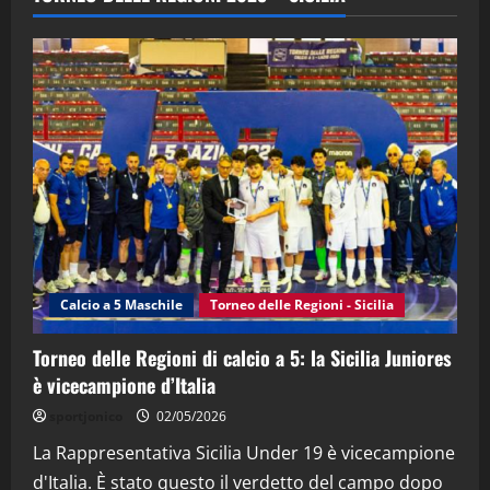
(Martedi 28 Aprile 2026)
28/04/2026
2
"SportEmpire" in Podcast
“SportEmpire” in Podcast: 28^ Puntata
(Martedi 21 Aprile 2026)
21/04/2026
3
"SportEmpire" in Podcast
Sport News
“SportEmpire” in Podcast: 27^ Puntata
(Martedi 14 Aprile 2026)
Calcio a 5 Maschile
Torneo delle Regioni - Sicilia
15/04/2026
4
Torneo delle Regioni di calcio a 5: la Sicilia Juniores
è vicecampione d’Italia
"SportEmpire" in Podcast
“SportEmpire” in Podcast: 26^ Puntata
sportjonico
02/05/2026
(Martedi 07 Aprile 2026)
La Rappresentativa Sicilia Under 19 è vicecampione
08/04/2026
5
d'Italia. È stato questo il verdetto del campo dopo