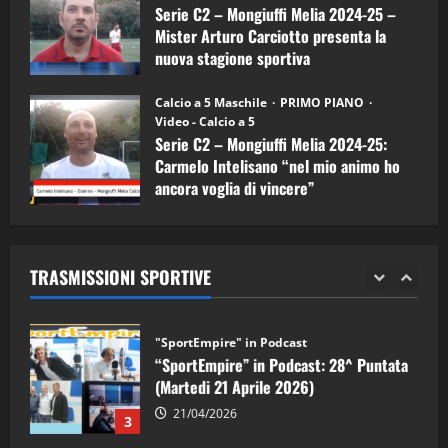
Serie C2 – Mongiuffi Melia 2024-25 –
08/04/2026
5
Mister Arturo Carciotto presenta la
nuova stagione sportiva
"SportEmpire" in Podcast
11/09/2024
“SportEmpire” in Podcast: 30^ Puntata
Calcio a 5 Maschile
PRIMO PIANO
(Martedi 05 Maggio 2026)
Video - Calcio a 5
Serie C2 – Mongiuffi Melia 2024-25:
08/05/2026
1
Carmelo Intelisano “nel mio animo ho
ancora voglia di vincere”
"SportEmpire" in Podcast
Sport News
05/09/2024
“SportEmpire” in Podcast: 29^ Puntata
(Martedi 28 Aprile 2026)
TRASMISSIONI SPORTIVE
28/04/2026
2
"SportEmpire" in Podcast
“SportEmpire” in Podcast: 28^ Puntata
(Martedi 21 Aprile 2026)
21/04/2026
3