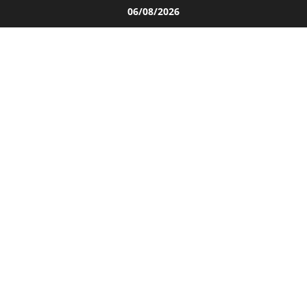
Salta
06/08/2026
al
contenuto