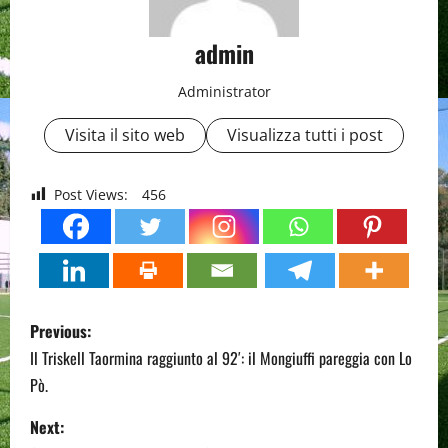
admin
Administrator
Visita il sito web
Visualizza tutti i post
Post Views:
456
P
Previous:
o
Il Triskell Taormina raggiunto al 92′: il Mongiuffi pareggia con Lo
Pò.
s
Next: