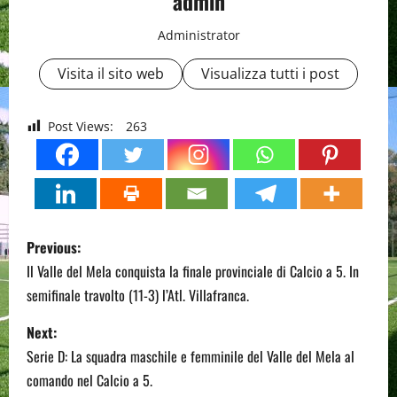
admin
Administrator
Visita il sito web
Visualizza tutti i post
Post Views:
263
P
Previous:
o
Il Valle del Mela conquista la finale provinciale di Calcio a 5. In
semifinale travolto (11-3) l’Atl. Villafranca.
s
Next:
t
Serie D: La squadra maschile e femminile del Valle del Mela al
n
comando nel Calcio a 5.