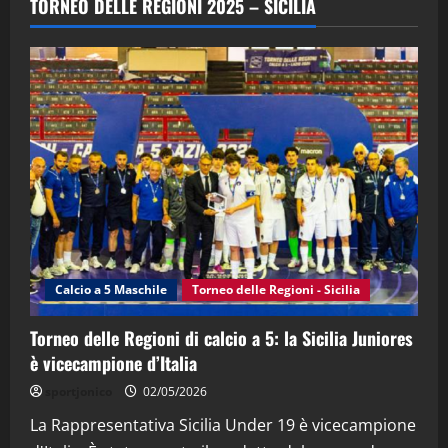
TORNEO DELLE REGIONI 2025 – SICILIA
(Martedi 28 Aprile 2026)
28/04/2026
2
"SportEmpire" in Podcast
“SportEmpire” in Podcast: 28^ Puntata
(Martedi 21 Aprile 2026)
21/04/2026
3
"SportEmpire" in Podcast
Sport News
“SportEmpire” in Podcast: 27^ Puntata
(Martedi 14 Aprile 2026)
Calcio a 5 Maschile
Torneo delle Regioni - Sicilia
15/04/2026
4
Torneo delle Regioni di calcio a 5: la Sicilia Juniores
è vicecampione d’Italia
"SportEmpire" in Podcast
“SportEmpire” in Podcast: 26^ Puntata
sportjonico
02/05/2026
(Martedi 07 Aprile 2026)
La Rappresentativa Sicilia Under 19 è vicecampione
08/04/2026
5