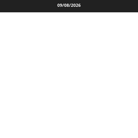
Salta
09/08/2026
al
contenuto