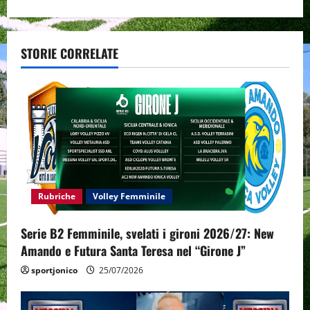
a
v
STORIE CORRELATE
i
g
a
t
i
Rubriche
Volley Femminile
o
Serie B2 Femminile, svelati i gironi 2026/27: New
n
Amando e Futura Santa Teresa nel “Girone J”
sportjonico
25/07/2026