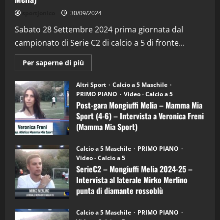
"SportEmpire" in Podcast
Sport News
sportjonico
30/09/2024
“SportEmpire” in Podcast: 29^ Puntata
(Martedi 28 Aprile 2026)
Sabato 28 Settembre 2024 prima giornata dal
campionato di Serie C2 di calcio a 5 di fronte...
28/04/2026
2
Maggiori
Per saperne di più
informazioni
"SportEmpire" in Podcast
su
“SportEmpire” in Podcast: 28^ Puntata
Post-
Altri Sport
Calcio a 5 Maschile
gara
(Martedi 21 Aprile 2026)
PRIMO PIANO
Video - Calcio a 5
Mongiuffi
Melia
Post-gara Mongiuffi Melia – Mamma Mia
21/04/2026
–
3
Sport (4-6) – Intervista a Veronica Freni
Mamma
Mia
(Mamma Mia Sport)
Sport
"SportEmpire" in Podcast
Sport News
(4-
30/09/2024
6)
“SportEmpire” in Podcast: 27^ Puntata
Calcio a 5 Maschile
PRIMO PIANO
–
(Martedi 14 Aprile 2026)
Video - Calcio a 5
Intervista
a
SerieC2 – Mongiuffi Melia 2024-25 –
15/04/2026
mister
4
Intervista al laterale Mirko Merlino
Arturo
Carciotto
punta di diamante rossoblù
(Mongiuffi
Melia)
"SportEmpire" in Podcast
26/09/2024
“SportEmpire” in Podcast: 26^ Puntata
Calcio a 5 Maschile
PRIMO PIANO