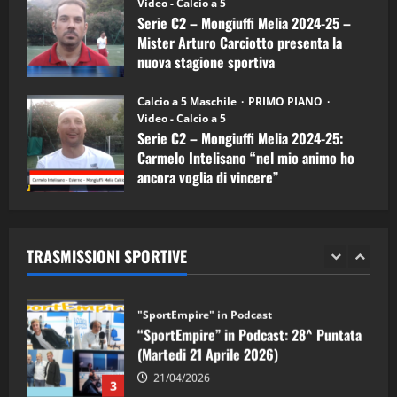
(Martedi 07 Aprile 2026)
Video - Calcio a 5
Serie C2 – Mongiuffi Melia 2024-25 –
08/04/2026
5
Mister Arturo Carciotto presenta la
nuova stagione sportiva
"SportEmpire" in Podcast
11/09/2024
“SportEmpire” in Podcast: 30^ Puntata
Calcio a 5 Maschile
PRIMO PIANO
(Martedi 05 Maggio 2026)
Video - Calcio a 5
Serie C2 – Mongiuffi Melia 2024-25:
08/05/2026
1
Carmelo Intelisano “nel mio animo ho
ancora voglia di vincere”
"SportEmpire" in Podcast
Sport News
05/09/2024
“SportEmpire” in Podcast: 29^ Puntata
(Martedi 28 Aprile 2026)
TRASMISSIONI SPORTIVE
28/04/2026
2
"SportEmpire" in Podcast
“SportEmpire” in Podcast: 28^ Puntata
(Martedi 21 Aprile 2026)
21/04/2026
3