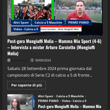
Altri Sport
Calcio a 5 Maschile
PRIMO PIANO
Video - Calcio a 5
Post-gara Mongiuffi Melia – Mamma Mia Sport (4-6)
– Intervista a mister Arturo Carciotto (Mongiuffi
Melia)
"SportEmpire" in Podcast
Sport News
sportjonico
30/09/2024
“SportEmpire” in Podcast: 29^ Puntata
(Martedi 28 Aprile 2026)
Sabato 28 Settembre 2024 prima giornata dal
campionato di Serie C2 di calcio a 5 di fronte...
28/04/2026
2
Maggiori
Per saperne di più
informazioni
"SportEmpire" in Podcast
su
“SportEmpire” in Podcast: 28^ Puntata
Post-
Altri Sport
Calcio a 5 Maschile
gara
(Martedi 21 Aprile 2026)
PRIMO PIANO
Video - Calcio a 5
Mongiuffi
Melia
Post-gara Mongiuffi Melia – Mamma Mia
21/04/2026
–
3