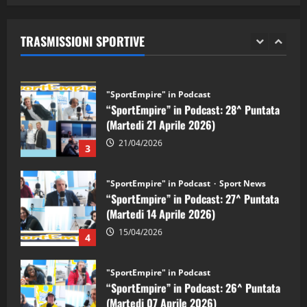
“SportEmpire” in Podcast: 29^ Puntata
(Martedi 28 Aprile 2026)
TRASMISSIONI SPORTIVE
28/04/2026
2
"SportEmpire" in Podcast
“SportEmpire” in Podcast: 28^ Puntata
(Martedi 21 Aprile 2026)
21/04/2026
3
"SportEmpire" in Podcast
Sport News
“SportEmpire” in Podcast: 27^ Puntata
(Martedi 14 Aprile 2026)
15/04/2026
4
"SportEmpire" in Podcast
“SportEmpire” in Podcast: 26^ Puntata
(Martedi 07 Aprile 2026)