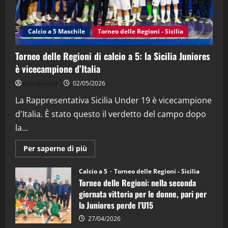
"SportEmpire" in Podcast
Sport News
“SportEmpire” in Podcast: 27^ Puntata
(Martedi 14 Aprile 2026)
Calcio a 5 Maschile
Torneo delle Regioni - Sicilia
15/04/2026
4
Torneo delle Regioni di calcio a 5: la Sicilia Juniores
è vicecampione d’Italia
"SportEmpire" in Podcast
“SportEmpire” in Podcast: 26^ Puntata
sportjonico
02/05/2026
(Martedi 07 Aprile 2026)
La Rappresentativa Sicilia Under 19 è vicecampione
08/04/2026
5
d'Italia. È stato questo il verdetto del campo dopo
la...
Maggiori
Per saperne di più
informazioni
su
Torneo
Calcio a 5
Torneo delle Regioni - Sicilia
delle
Torneo delle Regioni: nella seconda
Regioni
di
giornata vittoria per le donne, pari per
calcio
la Juniores perde l’U15
a
5:
la
27/04/2026
Sicilia