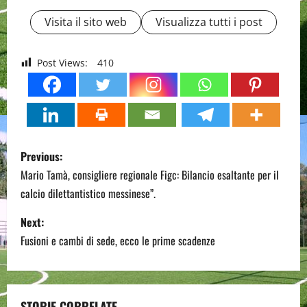
Visita il sito web
Visualizza tutti i post
Post Views:
410
P
Previous:
o
Mario Tamà, consigliere regionale Figc: Bilancio esaltante per il
calcio dilettantistico messinese”.
s
Next:
t
Fusioni e cambi di sede, ecco le prime scadenze
n
a
STORIE CORRELATE