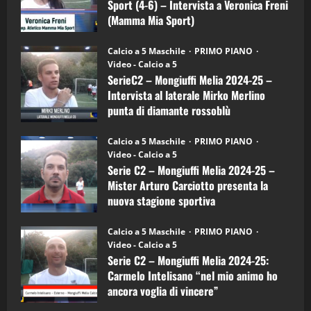
Sport (4-6) – Intervista a Veronica Freni
Mamma
Mia
(Mamma Mia Sport)
Sport
"SportEmpire" in Podcast
Sport News
(4-
30/09/2024
6)
“SportEmpire” in Podcast: 27^ Puntata
Calcio a 5 Maschile
PRIMO PIANO
–
(Martedi 14 Aprile 2026)
Video - Calcio a 5
Intervista
a
SerieC2 – Mongiuffi Melia 2024-25 –
15/04/2026
mister
4
Intervista al laterale Mirko Merlino
Arturo
Carciotto
punta di diamante rossoblù
(Mongiuffi
Melia)
"SportEmpire" in Podcast
26/09/2024
“SportEmpire” in Podcast: 26^ Puntata
Calcio a 5 Maschile
PRIMO PIANO
(Martedi 07 Aprile 2026)
Video - Calcio a 5
Serie C2 – Mongiuffi Melia 2024-25 –
08/04/2026
5
Mister Arturo Carciotto presenta la
nuova stagione sportiva
"SportEmpire" in Podcast
11/09/2024
“SportEmpire” in Podcast: 30^ Puntata
Calcio a 5 Maschile
PRIMO PIANO
(Martedi 05 Maggio 2026)
Video - Calcio a 5
Serie C2 – Mongiuffi Melia 2024-25:
08/05/2026
1
Carmelo Intelisano “nel mio animo ho
ancora voglia di vincere”
"SportEmpire" in Podcast
Sport News
05/09/2024