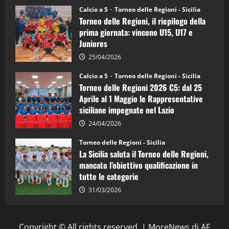
Juniores
Calcio a 5
Torneo delle Regioni - Sicilia
è
Torneo delle Regioni, il riepilogo della
vicecampione
d’Italia
prima giornata: vincono U15, U17 e
Juniores
25/04/2026
Calcio a 5
Torneo delle Regioni - Sicilia
Torneo delle Regioni 2026 C5: dal 25
Aprile al 1 Maggio le Rappresentative
siciliane impegnate nel Lazio
24/04/2026
Torneo delle Regioni - Sicilia
La Sicilia saluta il Torneo delle Regioni,
mancato l’obiettivo qualificazione in
tutte le categorie
31/03/2026
Copyright © All rights reserved.
|
MoreNews
di AF