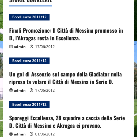
v
i
Eccellenza 2011/12
g
Finali Promozione: Il Città di Messina promosso in
D, l’Akragas resta in Eccellenza.
a
admin
17/06/2012
t
Eccellenza 2011/12
i
Un gol di Assenzio sul campo della Gladiator nella
o
ripresa fa volare il Città di Messina in Serie D.
admin
17/06/2012
n
Eccellenza 2011/12
Spareggi Eccellenza, 28 squadre a caccia della Serie
D. Città di Messina e Akragas ci provano.
admin
01/06/2012