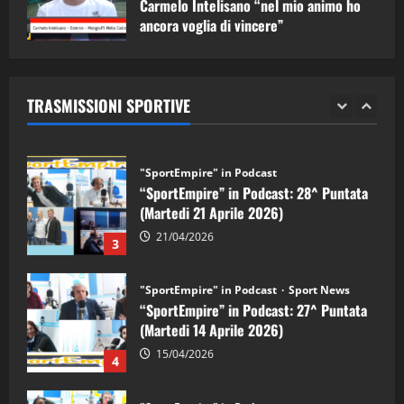
Carmelo Intelisano “nel mio animo ho
ancora voglia di vincere”
"SportEmpire" in Podcast
Sport News
05/09/2024
“SportEmpire” in Podcast: 29^ Puntata
(Martedi 28 Aprile 2026)
TRASMISSIONI SPORTIVE
28/04/2026
2
"SportEmpire" in Podcast
“SportEmpire” in Podcast: 28^ Puntata
(Martedi 21 Aprile 2026)
21/04/2026
3
"SportEmpire" in Podcast
Sport News
“SportEmpire” in Podcast: 27^ Puntata
(Martedi 14 Aprile 2026)
15/04/2026
4
"SportEmpire" in Podcast