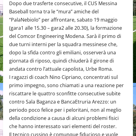
Dopo due trasferte consecutive, il CUS Messina
Baseball torna tra le “mura” amiche del
“PalaNebiolo” per affrontare, sabato 19 maggio
(gara1 alle 15.30 – gara2 alle 20.30), la formazione
del Comcor Engineering Modena. Sarà il primo di
due turni interni per la squadra messinese che,
dopo la sfida contro gli emiliani, osserverà una
giornata di riposo, quindi chiuderà il girone di
andata contro l’attuale capolista, Urbe Roma.
I ragazzi di coach Nino Cipriano, concentrati sul
primo impegno, sono chiamati a una reazione per
riscattare le quattro sconfitte consecutive subite
contro Sala Baganza e BancaEtruria Arezzo: un
periodo poco felice per i peloritani, non al meglio
della condizione a causa di alcuni problemi fisici
che hanno interessato vari elementi del roster.
Il tecnico cussino è comunque fiducioso e vuole