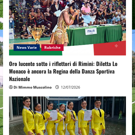
g
a
t
i
News Varie
Rubriche
o
Oro lucente sotto i riflettori di Rimini: Diletta Lo
n
Monaco è ancora la Regina della Danza Sportiva
Nazionale
Di Mimmo Muscolino
12/07/2026