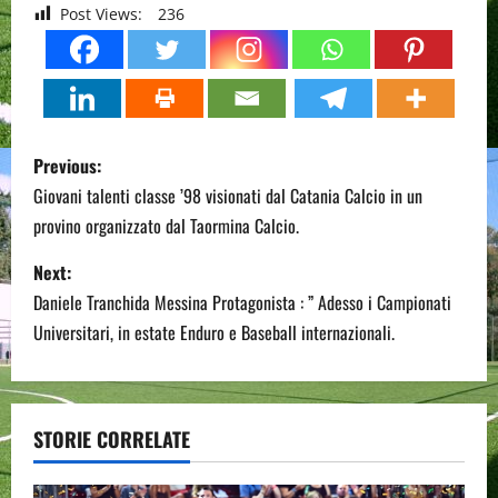
Post Views:
236
P
Previous:
o
Giovani talenti classe ’98 visionati dal Catania Calcio in un
provino organizzato dal Taormina Calcio.
s
Next:
t
Daniele Tranchida Messina Protagonista : ” Adesso i Campionati
n
Universitari, in estate Enduro e Baseball internazionali.
a
v
STORIE CORRELATE
i