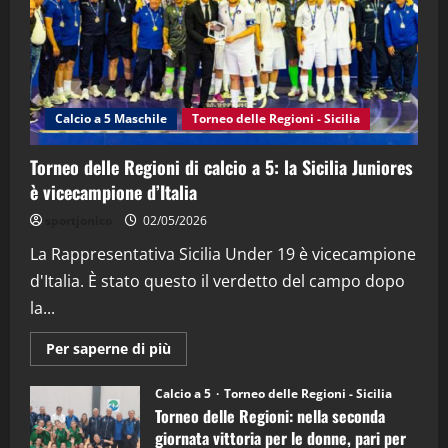
21/04/2026
3
"SportEmpire" in Podcast
Sport News
“SportEmpire” in Podcast: 27^ Puntata
(Martedi 14 Aprile 2026)
Calcio a 5 Maschile
Torneo delle Regioni - Sicilia
15/04/2026
4
Torneo delle Regioni di calcio a 5: la Sicilia Juniores
è vicecampione d’Italia
"SportEmpire" in Podcast
“SportEmpire” in Podcast: 26^ Puntata
sportjonico
02/05/2026
(Martedi 07 Aprile 2026)
La Rappresentativa Sicilia Under 19 è vicecampione
08/04/2026
5
d'Italia. È stato questo il verdetto del campo dopo
la...
Maggiori
Per saperne di più
informazioni
su
Torneo
Calcio a 5
Torneo delle Regioni - Sicilia
delle
Torneo delle Regioni: nella seconda
Regioni
di
giornata vittoria per le donne, pari per
calcio