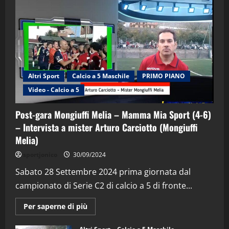
Altri Sport
Calcio a 5 Maschile
PRIMO PIANO
Video - Calcio a 5
Post-gara Mongiuffi Melia – Mamma Mia Sport (4-6)
– Intervista a mister Arturo Carciotto (Mongiuffi
Melia)
"SportEmpire" in Podcast
Sport News
sportjonico
30/09/2024
“SportEmpire” in Podcast: 29^ Puntata
(Martedi 28 Aprile 2026)
Sabato 28 Settembre 2024 prima giornata dal
campionato di Serie C2 di calcio a 5 di fronte...
28/04/2026
2
Maggiori
Per saperne di più
informazioni
"SportEmpire" in Podcast
su
“SportEmpire” in Podcast: 28^ Puntata
Post-