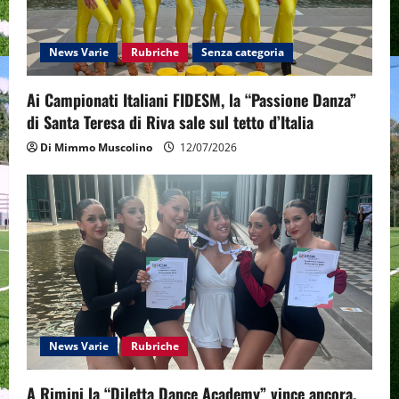
News Varie
Rubriche
Senza categoria
Ai Campionati Italiani FIDESM, la “Passione Danza”
di Santa Teresa di Riva sale sul tetto d’Italia
Di Mimmo Muscolino
12/07/2026
News Varie
Rubriche
A Rimini la “Diletta Dance Academy” vince ancora.