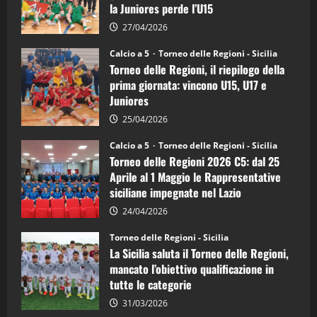
la Juniores perde l’U15
a
5:
la
27/04/2026
Sicilia
Juniores
Calcio a 5
Torneo delle Regioni - Sicilia
è
Torneo delle Regioni, il riepilogo della
vicecampione
d’Italia
prima giornata: vincono U15, U17 e
Juniores
25/04/2026
Calcio a 5
Torneo delle Regioni - Sicilia
Torneo delle Regioni 2026 C5: dal 25
Aprile al 1 Maggio le Rappresentative
siciliane impegnate nel Lazio
24/04/2026
Torneo delle Regioni - Sicilia
La Sicilia saluta il Torneo delle Regioni,
mancato l’obiettivo qualificazione in
tutte le categorie
31/03/2026