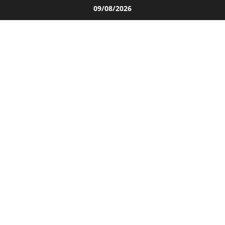
Salta
09/08/2026
al
contenuto