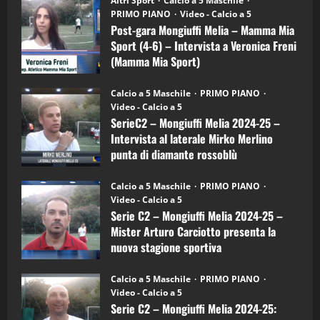
Altri Sport
Calcio a 5 Maschile
gara
(Martedi 21 Aprile 2026)
PRIMO PIANO
Video - Calcio a 5
Mongiuffi
Melia
Post-gara Mongiuffi Melia – Mamma Mia
21/04/2026
–
3
Sport (4-6) – Intervista a Veronica Freni
Mamma
Mia
(Mamma Mia Sport)
Sport
"SportEmpire" in Podcast
Sport News
(4-
30/09/2024
6)
“SportEmpire” in Podcast: 27^ Puntata
Calcio a 5 Maschile
PRIMO PIANO
–
(Martedi 14 Aprile 2026)
Video - Calcio a 5
Intervista
a
SerieC2 – Mongiuffi Melia 2024-25 –
15/04/2026
mister
4
Intervista al laterale Mirko Merlino
Arturo
Carciotto
punta di diamante rossoblù
(Mongiuffi
Melia)
"SportEmpire" in Podcast
26/09/2024
“SportEmpire” in Podcast: 26^ Puntata
Calcio a 5 Maschile
PRIMO PIANO
(Martedi 07 Aprile 2026)
Video - Calcio a 5
Serie C2 – Mongiuffi Melia 2024-25 –
08/04/2026
5
Mister Arturo Carciotto presenta la
nuova stagione sportiva
"SportEmpire" in Podcast
11/09/2024
“SportEmpire” in Podcast: 30^ Puntata
Calcio a 5 Maschile
PRIMO PIANO
(Martedi 05 Maggio 2026)
Video - Calcio a 5
Serie C2 – Mongiuffi Melia 2024-25:
08/05/2026
1