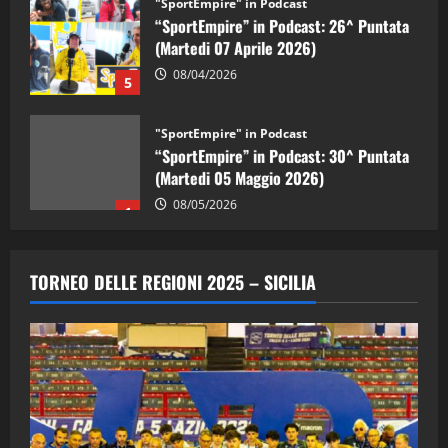
“SportEmpire” in Podcast: 26^ Puntata
(Martedi 07 Aprile 2026)
08/04/2026
5
"SportEmpire" in Podcast
“SportEmpire” in Podcast: 30^ Puntata
(Martedi 05 Maggio 2026)
08/05/2026
1
"SportEmpire" in Podcast
Sport News
“SportEmpire” in Podcast: 29^ Puntata
TORNEO DELLE REGIONI 2025 – SICILIA
(Martedi 28 Aprile 2026)
28/04/2026
2
"SportEmpire" in Podcast
“SportEmpire” in Podcast: 28^ Puntata
(Martedi 21 Aprile 2026)