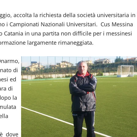
o, accolta la richiesta della società universitaria in
no i Campionati Nazionali Universitari. Cus Messina
Catania in una partita non difficile per i messinesi
ormazione largamente rimaneggiata.
 Onarmo,
onato di
nesi ed
ara di
dopo la
rmulata
ella
 è dove