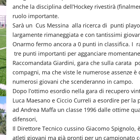
anche la disciplina dell’Hockey rivestirà (finalme
ruolo importante.
Sarà un Cus Messina alla ricerca di punti play
largamente rimaneggiata e con tantissimi giovani
Onarmo fermo ancora a 0 punti in classifica. I 
tre punti importanti per agganciare momentaneam
Raccomandata Giardini, gara che sulla carata p
compagni, ma che viste le numerose assenze è d
numerosi giovani che scenderanno in campo.
Dopo l’ottimo esordio nella gara di recupero vi
Luca Maesano e Ciccio Curreli a esordire per la 
ad Andrea Maffa un classe 1996 dalle ottime quali
difensori,
Il Direttore Tecnico cussino Giacomo Spignolo, è
atleti giovani ma già pronti per un campionato c