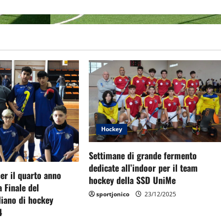
Hockey
Settimane di grande fermento
dedicate all’indoor per il team
er il quarto anno
hockey della SSD UniMe
a Finale del
sportjonico
23/12/2025
liano di hockey
4