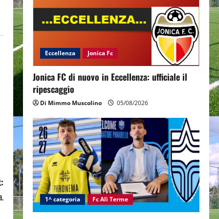
Eccellenza
Jonica Fc
Jonica FC di nuovo in Eccellenza: ufficiale il
ripescaggio
Di Mimmo Muscolino
05/08/2026
:
a.
1^ categoria
Fc Alì Terme