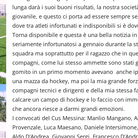
lunga darà i suoi buoni risultati, la nostra soci
giovanile, e questo ci porta ad essere sempre s
dove tra atleti infortunati e indisponibili si è dov
Torna disponibile e questa è una bella notizia 
seriamente infortunatosi a gennaio durante la st
squadra ma soprattutto per il ragazzo che in que
compagni, come lui stesso ammette sono stati gio
gomito in un primo momento avevano anche ipot
una mazza da hockey, ma poi la mia grande forza
compagni tecnici e dirigenti e della mia stessa f
calcare un campo di hockey e lo faccio con imme
che ancora riesce a darmi grandi emozioni.
I convocati del Cus Messina: Manlio Mangano, A
Provenzale, Luca Maesano, Daniele Intersimone, 
Aldo D’Andrea, Giovanni Sergi, Francesco D’Andrea