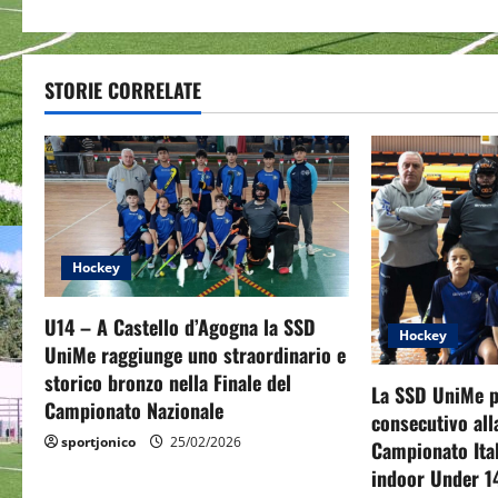
s
t
STORIE CORRELATE
n
a
v
i
Hockey
g
U14 – A Castello d’Agogna la SSD
a
Hockey
UniMe raggiunge uno straordinario e
t
storico bronzo nella Finale del
La SSD UniMe p
Campionato Nazionale
consecutivo all
i
sportjonico
25/02/2026
Campionato Ita
o
indoor Under 1