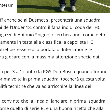
nte) un
off anche se al Dusmet si presenterà una squadra
 dell’Under 18, contro il fanalino di coda dell’HC
ragazzi di Antonio Spignolo cercheranno come detto
ente in testa alla classifica la capolista HC
otrebbe essere alla portata di Intersimone e
a giocare con la massima attenzione specie dai
nta per 3 a 1 contro la PGS Don Bosco quando furono
prima volta in prima squadra, toccherà questa volta
tà tecniche che va ad arricchire la linea dei
 convinto che la linea di lanciare in prima squadra
ome quello di serie B, è una buona ricetta che alla