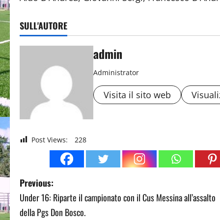
SULL'AUTORE
admin
Administrator
Visita il sito web
Visuali
Post Views:
228
P
Previous:
Under 16: Riparte il campionato con il Cus Messina all’assalto
o
della Pgs Don Bosco.