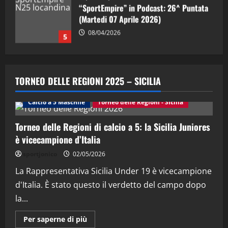
“SportEmpire” in Podcast: 30^ Puntata
(Martedi 05 Maggio 2026)
08/05/2026
1
"SportEmpire" in Podcast
Sport News
“SportEmpire” in Podcast: 29^ Puntata
TORNEO DELLE REGIONI 2025 – SICILIA
(Martedi 28 Aprile 2026)
28/04/2026
Calcio a 5 Maschile
Torneo delle Regioni - Sicilia
2
Torneo delle Regioni di calcio a 5: la Sicilia Juniores
"SportEmpire" in Podcast
è vicecampione d’Italia
“SportEmpire” in Podcast: 28^ Puntata
(Martedi 21 Aprile 2026)
sportjonico
02/05/2026
21/04/2026
La Rappresentativa Sicilia Under 19 è vicecampione
3
d'Italia. È stato questo il verdetto del campo dopo
"SportEmpire" in Podcast
Sport News
la...
“SportEmpire” in Podcast: 27^ Puntata
(Martedi 14 Aprile 2026)
Maggiori
Per saperne di più
informazioni