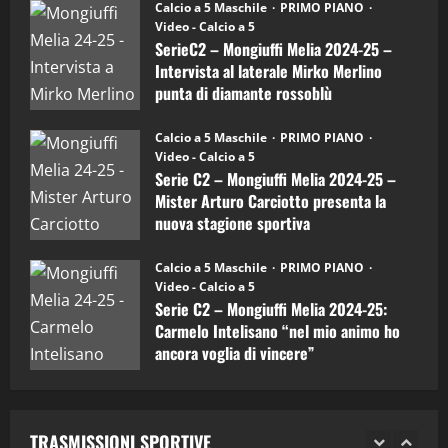
“SportEmpire” in Podcast: 27^ Puntata
Calcio a 5 Maschile
PRIMO PIANO
–
(Martedi 14 Aprile 2026)
Video - Calcio a 5
Intervista
a
SerieC2 – Mongiuffi Melia 2024-25 –
15/04/2026
mister
4
Intervista al laterale Mirko Merlino
Arturo
Carciotto
punta di diamante rossoblù
(Mongiuffi
Melia)
"SportEmpire" in Podcast
26/09/2024
“SportEmpire” in Podcast: 26^ Puntata
Calcio a 5 Maschile
PRIMO PIANO
(Martedi 07 Aprile 2026)
Video - Calcio a 5
Serie C2 – Mongiuffi Melia 2024-25 –
08/04/2026
5
Mister Arturo Carciotto presenta la
nuova stagione sportiva
"SportEmpire" in Podcast
11/09/2024
“SportEmpire” in Podcast: 30^ Puntata
Calcio a 5 Maschile
PRIMO PIANO
(Martedi 05 Maggio 2026)
Video - Calcio a 5
Serie C2 – Mongiuffi Melia 2024-25:
08/05/2026
1
Carmelo Intelisano “nel mio animo ho
ancora voglia di vincere”
"SportEmpire" in Podcast
Sport News
05/09/2024
“SportEmpire” in Podcast: 29^ Puntata
(Martedi 28 Aprile 2026)
TRASMISSIONI SPORTIVE
28/04/2026