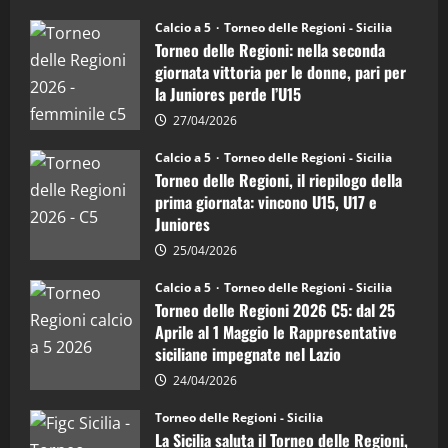
15/04/2026
su
4
Torneo
Calcio a 5
Torneo delle Regioni - Sicilia
delle
Torneo delle Regioni: nella seconda
Regioni
di
"SportEmpire" in Podcast
giornata vittoria per le donne, pari per
calcio
“SportEmpire” in Podcast: 26^ Puntata
la Juniores perde l’U15
a
5:
(Martedi 07 Aprile 2026)
la
27/04/2026
Sicilia
08/04/2026
5
Juniores
Calcio a 5
Torneo delle Regioni - Sicilia
è
Torneo delle Regioni, il riepilogo della
vicecampione
d’Italia
prima giornata: vincono U15, U17 e
Juniores
25/04/2026
Calcio a 5
Torneo delle Regioni - Sicilia
Torneo delle Regioni 2026 C5: dal 25
Aprile al 1 Maggio le Rappresentative
siciliane impegnate nel Lazio
24/04/2026
Torneo delle Regioni - Sicilia
La Sicilia saluta il Torneo delle Regioni,