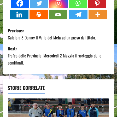
P
Previous:
o
Calcio a 5 Donne: Il Valle del Mela ad un passo dal titolo.
s
Next:
Trofeo delle Provincie: Mercoledi 2 Maggio il sorteggio delle
t
semifinali.
n
a
STORIE CORRELATE
v
i
g