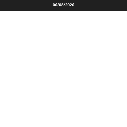
Salta
06/08/2026
al
contenuto