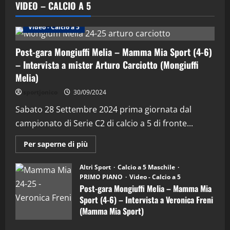
VIDEO – CALCIO A 5
Altri Sport
Calcio a 5 Maschile
PRIMO PIANO
Video - Calcio a 5
Post-gara Mongiuffi Melia – Mamma Mia Sport (4-6)
– Intervista a mister Arturo Carciotto (Mongiuffi
Melia)
"SportEmpire" in Podcast
Sport News
sportjonico
30/09/2024
“SportEmpire” in Podcast: 29^ Puntata
(Martedi 28 Aprile 2026)
Sabato 28 Settembre 2024 prima giornata dal
campionato di Serie C2 di calcio a 5 di fronte...
28/04/2026
2
Maggiori
Per saperne di più
informazioni
"SportEmpire" in Podcast
su
“SportEmpire” in Podcast: 28^ Puntata
Post-
Altri Sport
Calcio a 5 Maschile
gara
(Martedi 21 Aprile 2026)
PRIMO PIANO
Video - Calcio a 5
Mongiuffi
Melia
Post-gara Mongiuffi Melia – Mamma Mia
21/04/2026
–
3
Sport (4-6) – Intervista a Veronica Freni
Mamma
Mia
(Mamma Mia Sport)
Sport
"SportEmpire" in Podcast
Sport News
(4-
30/09/2024
6)