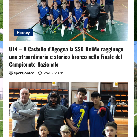
a
t
Hockey
i
o
U14 – A Castello d’Agogna la SSD UniMe raggiunge
uno straordinario e storico bronzo nella Finale del
n
Campionato Nazionale
sportjonico
25/02/2026