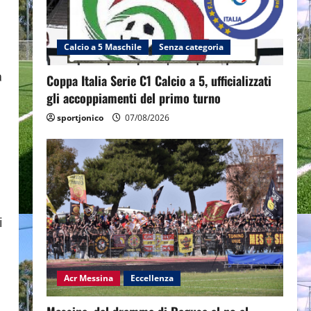
Calcio a 5 Maschile
Senza categoria
a
Coppa Italia Serie C1 Calcio a 5, ufficializzati
gli accoppiamenti del primo turno
sportjonico
07/08/2026
i
Acr Messina
Eccellenza