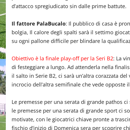
d’attacco spregiudicato sin dalle prime battute.
Il fattore PalaBucalo
: Il pubblico di casa è pr
bolgia, Il calore degli spalti sarà il settimo gi
su ogni pallone difficile per blindare la qualifica
Obiettivo è la finale play-off per la Seri B2
: La v
di festeggiare a lungo. Ad attenderla nella finali
il salto in Serie B2, ci sarà un’altra corazzata del 
incrocio dell’altra semifinale che vede opposte i
Le premesse per una serata di grande pathos ci s
le premesse per una serata di grande sport ci s
motivate, con le giocatrici chiave pronte a trascin
fischio d’inizio di Domenica sera per scoprire ch