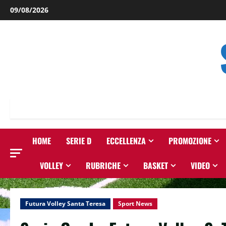
Salta
09/08/2026
al
contenuto
HOME
SERIE D
ECCELLENZA
PROMOZIONE
VOLLEY
RUBRICHE
BASKET
VIDEO
Futura Volley Santa Teresa
Sport News