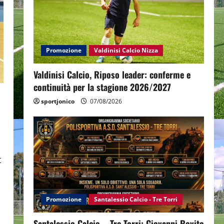
Promozione
Valdinisi Calcio Nizza
Valdinisi Calcio, Riposo leader: conferme e
continuità per la stagione 2026/2027
sportjonico
07/08/2026
t
Promozione
Santalessio Calcio - Tre Torri
Santalessio Calcio – Tre Torri: Giovanni Rovito