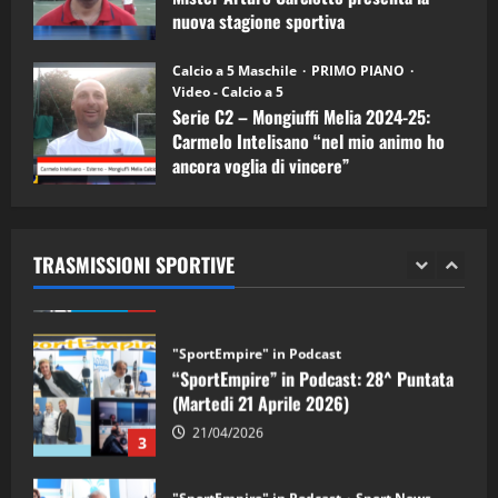
nuova stagione sportiva
"SportEmpire" in Podcast
11/09/2024
“SportEmpire” in Podcast: 30^ Puntata
Calcio a 5 Maschile
PRIMO PIANO
(Martedi 05 Maggio 2026)
Video - Calcio a 5
Serie C2 – Mongiuffi Melia 2024-25:
08/05/2026
1
Carmelo Intelisano “nel mio animo ho
ancora voglia di vincere”
"SportEmpire" in Podcast
Sport News
05/09/2024
“SportEmpire” in Podcast: 29^ Puntata
(Martedi 28 Aprile 2026)
TRASMISSIONI SPORTIVE
28/04/2026
2
"SportEmpire" in Podcast
“SportEmpire” in Podcast: 28^ Puntata
(Martedi 21 Aprile 2026)
21/04/2026
3
"SportEmpire" in Podcast
Sport News