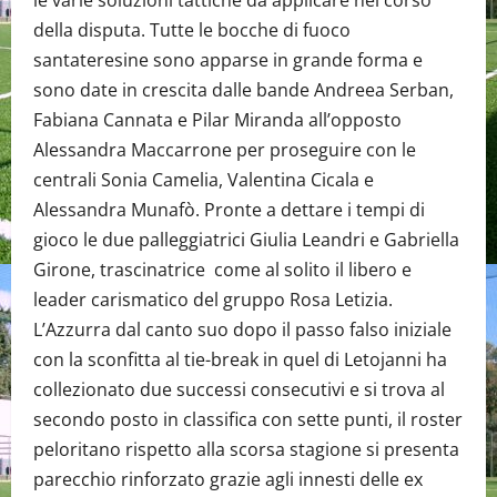
le varie soluzioni tattiche da applicare nel corso
della disputa. Tutte le bocche di fuoco
santateresine sono apparse in grande forma e
sono date in crescita dalle bande Andreea Serban,
Fabiana Cannata e Pilar Miranda all’opposto
Alessandra Maccarrone per proseguire con le
centrali Sonia Camelia, Valentina Cicala e
Alessandra Munafò. Pronte a dettare i tempi di
gioco le due palleggiatrici Giulia Leandri e Gabriella
Girone, trascinatrice come al solito il libero e
leader carismatico del gruppo Rosa Letizia.
L’Azzurra dal canto suo dopo il passo falso iniziale
con la sconfitta al tie-break in quel di Letojanni ha
collezionato due successi consecutivi e si trova al
secondo posto in classifica con sette punti, il roster
peloritano rispetto alla scorsa stagione si presenta
parecchio rinforzato grazie agli innesti delle ex