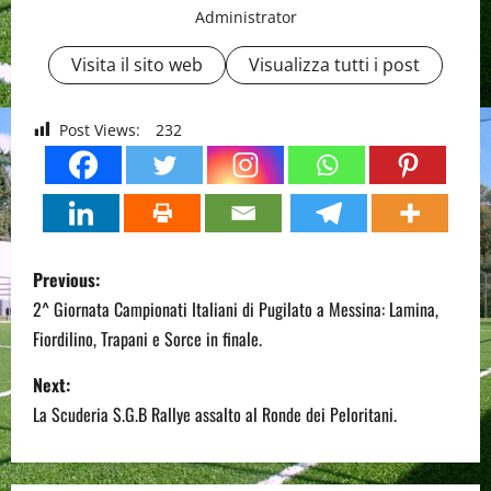
Administrator
Visita il sito web
Visualizza tutti i post
Post Views:
232
P
Previous:
o
2^ Giornata Campionati Italiani di Pugilato a Messina: Lamina,
Fiordilino, Trapani e Sorce in finale.
s
Next:
t
La Scuderia S.G.B Rallye assalto al Ronde dei Peloritani.
n