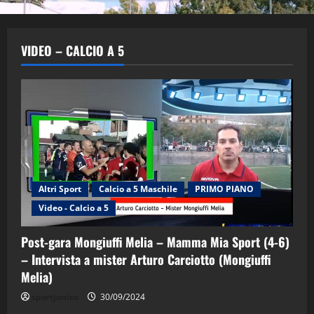
VIDEO – CALCIO A 5
Altri Sport
Calcio a 5 Maschile
PRIMO PIANO
Video - Calcio a 5
Post-gara Mongiuffi Melia – Mamma Mia Sport (4-6)
– Intervista a mister Arturo Carciotto (Mongiuffi
Melia)
"SportEmpire" in Podcast
Sport News
sportjonico
30/09/2024
“SportEmpire” in Podcast: 29^ Puntata