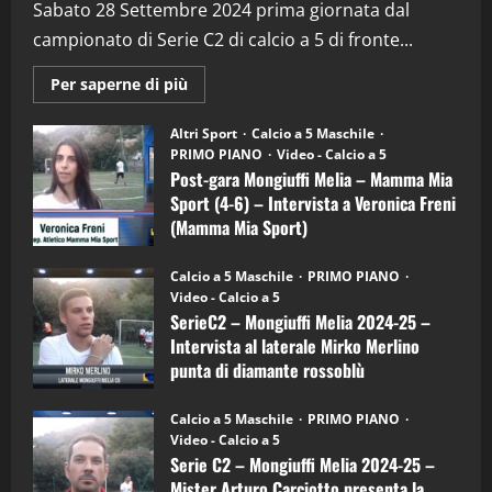
(Martedi 28 Aprile 2026)
Sabato 28 Settembre 2024 prima giornata dal
campionato di Serie C2 di calcio a 5 di fronte...
28/04/2026
2
Maggiori
Per saperne di più
informazioni
"SportEmpire" in Podcast
su
“SportEmpire” in Podcast: 28^ Puntata
Post-
Altri Sport
Calcio a 5 Maschile
gara
(Martedi 21 Aprile 2026)
PRIMO PIANO
Video - Calcio a 5
Mongiuffi
Melia
Post-gara Mongiuffi Melia – Mamma Mia
21/04/2026
–
3
Sport (4-6) – Intervista a Veronica Freni
Mamma
Mia
(Mamma Mia Sport)
Sport
"SportEmpire" in Podcast
Sport News
(4-
30/09/2024
6)
“SportEmpire” in Podcast: 27^ Puntata
Calcio a 5 Maschile
PRIMO PIANO
–
(Martedi 14 Aprile 2026)
Video - Calcio a 5
Intervista
a
SerieC2 – Mongiuffi Melia 2024-25 –
15/04/2026
mister
4
Intervista al laterale Mirko Merlino
Arturo
Carciotto
punta di diamante rossoblù
(Mongiuffi
Melia)
"SportEmpire" in Podcast
26/09/2024
“SportEmpire” in Podcast: 26^ Puntata
Calcio a 5 Maschile
PRIMO PIANO
(Martedi 07 Aprile 2026)
Video - Calcio a 5
Serie C2 – Mongiuffi Melia 2024-25 –
08/04/2026
5
Mister Arturo Carciotto presenta la