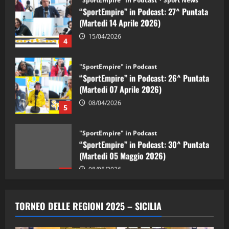
“SportEmpire” in Podcast: 27^ Puntata
(Martedi 14 Aprile 2026)
15/04/2026
4
"SportEmpire" in Podcast
“SportEmpire” in Podcast: 26^ Puntata
(Martedi 07 Aprile 2026)
08/04/2026
5
"SportEmpire" in Podcast
“SportEmpire” in Podcast: 30^ Puntata
(Martedi 05 Maggio 2026)
08/05/2026
1
"SportEmpire" in Podcast
Sport News
“SportEmpire” in Podcast: 29^ Puntata
TORNEO DELLE REGIONI 2025 – SICILIA
(Martedi 28 Aprile 2026)
28/04/2026