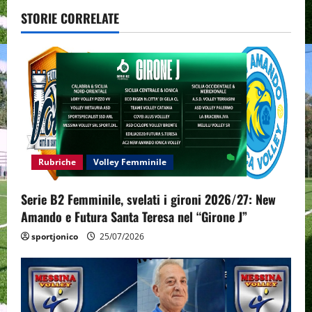
a
STORIE CORRELATE
v
i
g
a
t
Rubriche
Volley Femminile
i
Serie B2 Femminile, svelati i gironi 2026/27: New
o
Amando e Futura Santa Teresa nel “Girone J”
n
sportjonico
25/07/2026