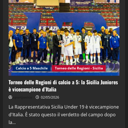
2
"SportEmpire" in Podcast
“SportEmpire” in Podcast: 28^ Puntata
(Martedi 21 Aprile 2026)
21/04/2026
3
"SportEmpire" in Podcast
Sport News
“SportEmpire” in Podcast: 27^ Puntata
(Martedi 14 Aprile 2026)
Calcio a 5 Maschile
Torneo delle Regioni - Sicilia
15/04/2026
4
Torneo delle Regioni di calcio a 5: la Sicilia Juniores
è vicecampione d’Italia
"SportEmpire" in Podcast
“SportEmpire” in Podcast: 26^ Puntata
sportjonico
02/05/2026
(Martedi 07 Aprile 2026)
La Rappresentativa Sicilia Under 19 è vicecampione
08/04/2026
5
d'Italia. È stato questo il verdetto del campo dopo
la...