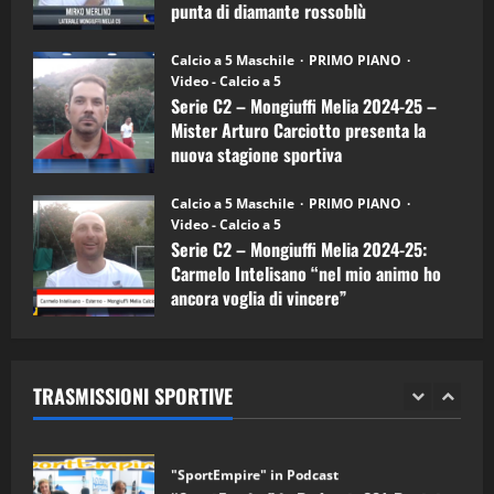
Carciotto
punta di diamante rossoblù
(Mongiuffi
Melia)
"SportEmpire" in Podcast
26/09/2024
“SportEmpire” in Podcast: 26^ Puntata
Calcio a 5 Maschile
PRIMO PIANO
(Martedi 07 Aprile 2026)
Video - Calcio a 5
Serie C2 – Mongiuffi Melia 2024-25 –
08/04/2026
5
Mister Arturo Carciotto presenta la
nuova stagione sportiva
"SportEmpire" in Podcast
11/09/2024
“SportEmpire” in Podcast: 30^ Puntata
Calcio a 5 Maschile
PRIMO PIANO
(Martedi 05 Maggio 2026)
Video - Calcio a 5
Serie C2 – Mongiuffi Melia 2024-25:
08/05/2026
1
Carmelo Intelisano “nel mio animo ho
ancora voglia di vincere”
"SportEmpire" in Podcast
Sport News
05/09/2024
“SportEmpire” in Podcast: 29^ Puntata
(Martedi 28 Aprile 2026)
TRASMISSIONI SPORTIVE
28/04/2026
2
"SportEmpire" in Podcast
“SportEmpire” in Podcast: 28^ Puntata