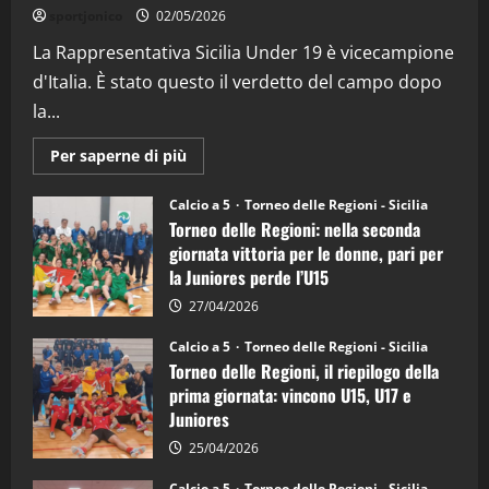
“SportEmpire” in Podcast: 26^ Puntata
sportjonico
02/05/2026
(Martedi 07 Aprile 2026)
La Rappresentativa Sicilia Under 19 è vicecampione
08/04/2026
5
d'Italia. È stato questo il verdetto del campo dopo
la...
Maggiori
Per saperne di più
informazioni
su
Torneo
Calcio a 5
Torneo delle Regioni - Sicilia
delle
Torneo delle Regioni: nella seconda
Regioni
di
giornata vittoria per le donne, pari per
calcio
la Juniores perde l’U15
a
5:
la
27/04/2026
Sicilia
Juniores
Calcio a 5
Torneo delle Regioni - Sicilia
è
Torneo delle Regioni, il riepilogo della
vicecampione
d’Italia
prima giornata: vincono U15, U17 e
Juniores
25/04/2026
Calcio a 5
Torneo delle Regioni - Sicilia