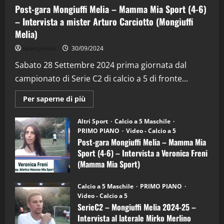
Post-gara Mongiuffi Melia – Mamma Mia Sport (4-6)
– Intervista a mister Arturo Carciotto (Mongiuffi
Melia)
"SportEmpire" in Podcast
Sport News
sportjonico
30/09/2024
“SportEmpire” in Podcast: 29^ Puntata
(Martedi 28 Aprile 2026)
Sabato 28 Settembre 2024 prima giornata dal
campionato di Serie C2 di calcio a 5 di fronte...
28/04/2026
2
Maggiori
Per saperne di più
informazioni
"SportEmpire" in Podcast
su
“SportEmpire” in Podcast: 28^ Puntata
Post-
Altri Sport
Calcio a 5 Maschile
gara
(Martedi 21 Aprile 2026)
PRIMO PIANO
Video - Calcio a 5
Mongiuffi
Melia
Post-gara Mongiuffi Melia – Mamma Mia
21/04/2026
–
3
Sport (4-6) – Intervista a Veronica Freni
Mamma
Mia
(Mamma Mia Sport)
Sport
"SportEmpire" in Podcast
Sport News
(4-
30/09/2024
6)
“SportEmpire” in Podcast: 27^ Puntata
Calcio a 5 Maschile
PRIMO PIANO
–
(Martedi 14 Aprile 2026)
Video - Calcio a 5
Intervista
a
SerieC2 – Mongiuffi Melia 2024-25 –
15/04/2026
mister
4
Intervista al laterale Mirko Merlino
Arturo