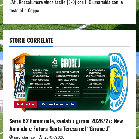
L’Atl. Roccalumera vince facile (3-0) con il Ciumaredda con la
t
testa alla Coppa.
n
a
STORIE CORRELATE
v
i
g
a
t
Rubriche
Volley Femminile
i
Serie B2 Femminile, svelati i gironi 2026/27: New
o
Amando e Futura Santa Teresa nel “Girone J”
n
sportjonico
25/07/2026