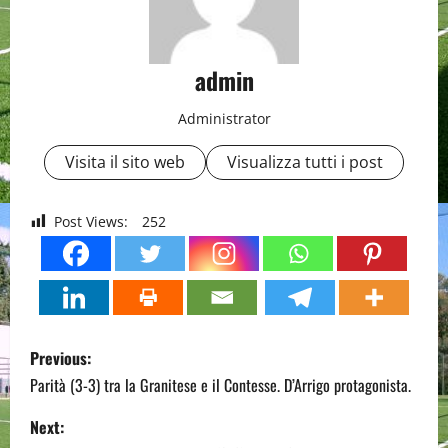
admin
Administrator
Visita il sito web
Visualizza tutti i post
Post Views:
252
P
Previous:
o
Parità (3-3) tra la Granitese e il Contesse. D’Arrigo protagonista.
s
Next: