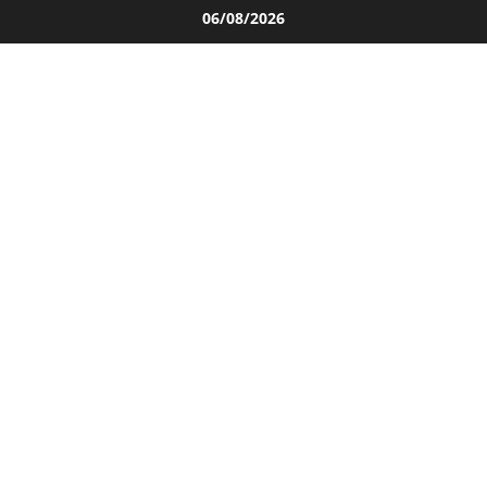
Salta
06/08/2026
al
contenuto